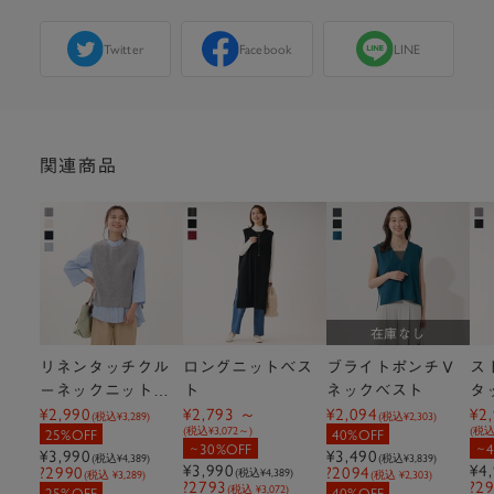
Twitter
Facebook
LINE
関連商品
在庫なし
リネンタッチクル
ロングニットベス
ブライトポンチＶ
ス
ーネックニットベ
ト
ネックベスト
タ
¥2,990
¥2,793
¥2,094
¥2
スト
(税込
¥3,289
)
(税込
¥2,303
)
(税込
¥3,072
)
(税
25%OFF
40%OFF
30%OFF
¥3,990
¥3,490
(税込
¥4,389
)
(税込
¥3,839
)
¥3,990
¥4
?2990
?2094
(税込
¥4,389
)
(税込 ¥3,289)
(税込 ¥2,303)
?2793
?2
(税込 ¥3,072)
25%OFF
40%OFF