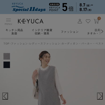
0
MENU
キッチン用品
インテリア雑貨
日用雑
ファッション
食器
収納・寝具
タオル・アロ
TOP
ファッション
レディースファッション
カーディガン・パーカー・ベスト