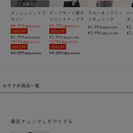
在庫なし
メッシュニットブ
テープヤーン透カ
クルーネックニッ
ベ
ルゾン
シニットトップス
トチュニック
ネ
¥4,193
¥2,793
¥3,990
プ
¥2
(税込
¥4,612
)
(税込
¥3,072
)
(税込
¥4,389
)
30%OFF
30%OFF
¥3,990
¥2
(税込 ¥4,389)
¥5,990
¥3,990
(税込
¥6,589
)
(税込
¥4,389
)
?4193
?2793
(税込 ¥4,612)
(税込 ¥3,072)
30%OFF
30%OFF
¥6,589
¥4,389
(税込 ¥6,589)
(税込 ¥4,389)
おすすめ商品一覧
最近チェックしたアイテム