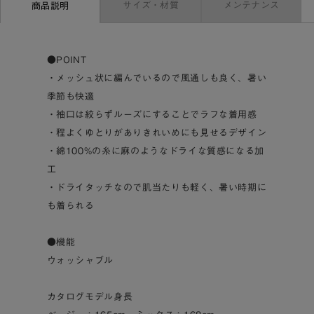
サイズ・材質
メンテナンス
商品説明
●POINT
・メッシュ状に編んでいるので風通しも良く、暑い
季節も快適
・袖口は絞らずルーズにすることでラフな着用感
・程よくゆとりがありきれいめにも見せるデザイン
・綿100%の糸に麻のようなドライな質感になる加
工
・ドライタッチなので肌当たりも軽く、暑い時期に
も着られる
●機能
ウォッシャブル
カタログモデル身長