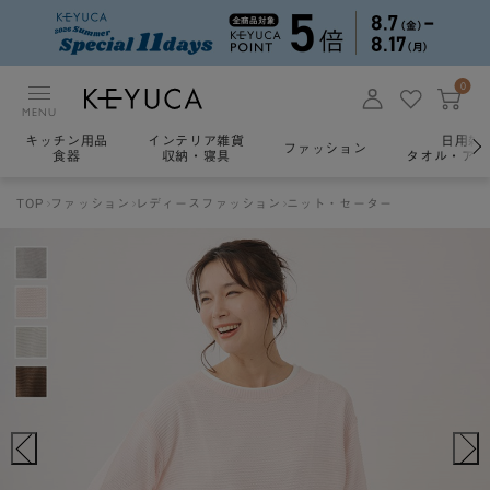
0
MENU
キッチン用品
インテリア雑貨
日用雑
ファッション
食器
収納・寝具
タオル・アロ
TOP
ファッション
レディースファッション
ニット・セーター