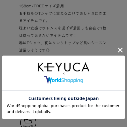
158cm/FREEサイズ着用
お手持ちのTシャツに重ねるだけでおしゃれにきま
るアイテムです。
程よい丈感でボトムスを選ばず着回しも自在で1枚
は持っておきたいアイテムです！
春はTシャツ、夏はタンクトップなど長いシーズン
活躍しそうです◎
ケユカアパレルは、ケアにも、着心地にも、コーデ
ィネートにもイージーな機能を。
着るだけで気持ちをリセットできて、自然体になれ
るデザインに。
明日も心地良いものになるように、日々の暮らしを
支える服です。