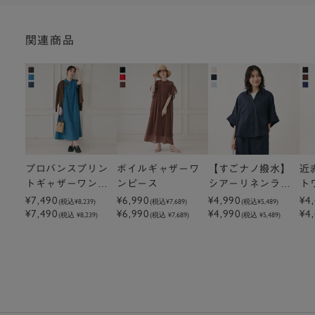
関連商品
プロバンスプリン
ボイルギャザーワ
【すごナノ撥水】
近
トギャザーワンピ
ンピース
シアーリネンライ
ト
ース
ク5分袖シャツ
¥7,490
¥6,990
¥4,990
¥4
(税込
¥8,239
)
(税込
¥7,689
)
(税込
¥5,489
)
¥7,490
¥6,990
¥4,990
¥4
(税込 ¥8,239)
(税込 ¥7,689)
(税込 ¥5,489)