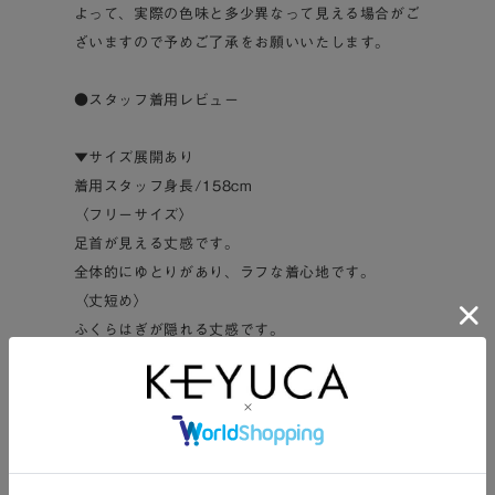
よって、実際の色味と多少異なって見える場合がご
ざいますので予めご了承をお願いいたします。
●スタッフ着用レビュー
▼サイズ展開あり
着用スタッフ身長/158cm
〈フリーサイズ〉
足首が見える丈感です。
全体的にゆとりがあり、ラフな着心地です。
〈丈短め〉
ふくらはぎが隠れる丈感です。
袖丈や着心地もちょうど良いです。
さらっとした着心地で1枚でも、羽織としても着ら
れます◎
ケユカアパレルは、ケアにも、着心地にも、コーデ