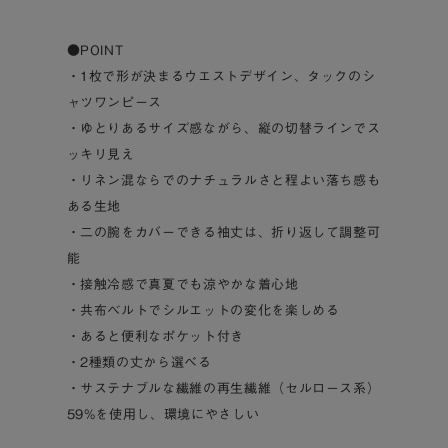
●POINT
・1枚で形が決まるウエストデザイン、タックのシ
ャツワンピース
・ゆとりあるサイズ感ながら、縦の切替ラインでス
ッキリ見え
・リネン混ならでのナチュラルさと程よい落ち感も
ある生地
・二の腕をカバーできる袖丈は、折り返して調整可
能
・接触冷感で真夏でも涼やかな着心地
・共布ベルトでシルエットの変化を楽しめる
・あると便利なポケット付き
・2種類の丈から選べる
・サステナブルな繊維の再生繊維（セルロース系）
59%を使用し、環境にやさしい