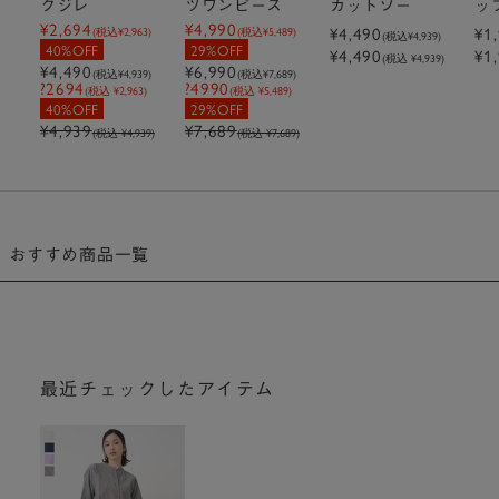
クジレ
ツワンピース
カットソー
ッ
¥2,694
¥4,990
¥4,490
¥1
(税込
¥2,963
)
(税込
¥5,489
)
(税込
¥4,939
)
40%OFF
29%OFF
¥4,490
¥1
(税込 ¥4,939)
¥4,490
¥6,990
(税込
¥4,939
)
(税込
¥7,689
)
?2694
?4990
(税込 ¥2,963)
(税込 ¥5,489)
40%OFF
29%OFF
¥4,939
¥7,689
(税込 ¥4,939)
(税込 ¥7,689)
おすすめ商品一覧
最近チェックしたアイテム