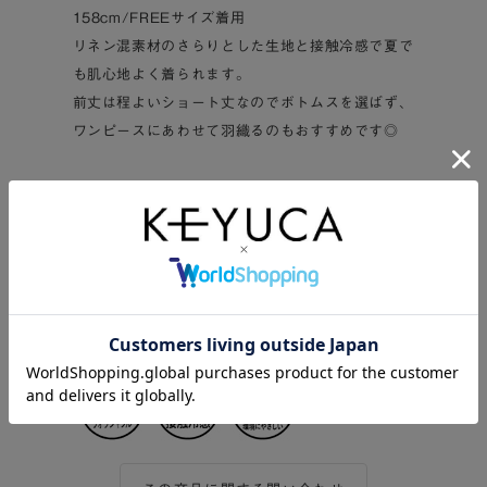
158cm/FREEサイズ着用
リネン混素材のさらりとした生地と接触冷感で夏で
も肌心地よく着られます。
前丈は程よいショート丈なのでボトムスを選ばず、
ワンピースにあわせて羽織るのもおすすめです◎
ケユカアパレルは、ケアにも、着心地にも、コーデ
ィネートにもイージーな機能を。
着るだけで気持ちをリセットできて、自然体になれ
るデザインに。
明日も心地良いものになるように、日々の暮らしを
支える服です。