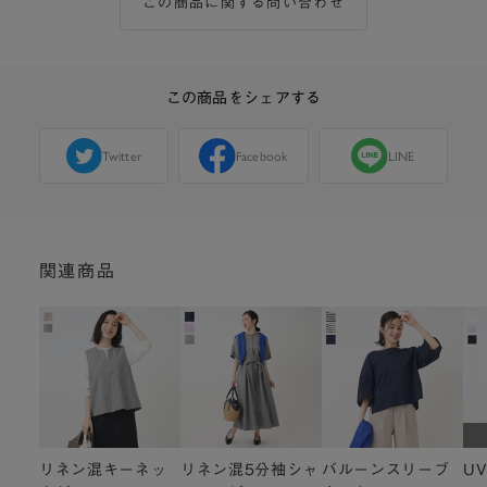
この商品に関する問い合わせ
この商品をシェアする
Twitter
Facebook
LINE
関連商品
リネン混キーネッ
リネン混5分袖シャ
バルーンスリーブ
U