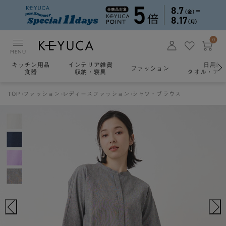
0
MENU
キッチン用品
インテリア雑貨
日用雑
ファッション
食器
収納・寝具
タオル・アロ
TOP
ファッション
レディースファッション
シャツ・ブラウス