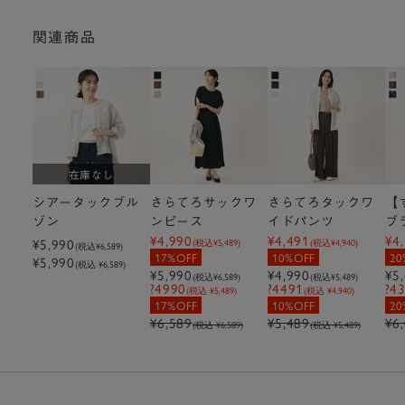
関連商品
在庫なし
シアータックブル
さらてろサックワ
さらてろタックワ
【
ゾン
ンピース
イドパンツ
ブ
¥4,990
¥4,491
¥4
¥5,990
ト
(税込
¥5,489
)
(税込
¥4,940
)
(税込
¥6,589
)
17%OFF
10%OFF
20
¥5,990
(税込 ¥6,589)
¥5,990
¥4,990
¥5
(税込
¥6,589
)
(税込
¥5,489
)
?4990
?4491
?4
(税込 ¥5,489)
(税込 ¥4,940)
17%OFF
10%OFF
20
¥6,589
¥5,489
¥6
(税込 ¥6,589)
(税込 ¥5,489)