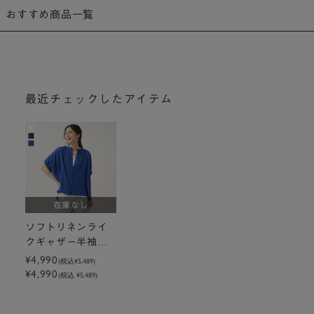
おすすめ商品一覧
最近チェックしたアイテム
在庫なし
ソフトリネンライ
クギャザー半袖シ
ャツ
¥4,990
(税込
¥5,489
)
¥4,990
(税込 ¥5,489)