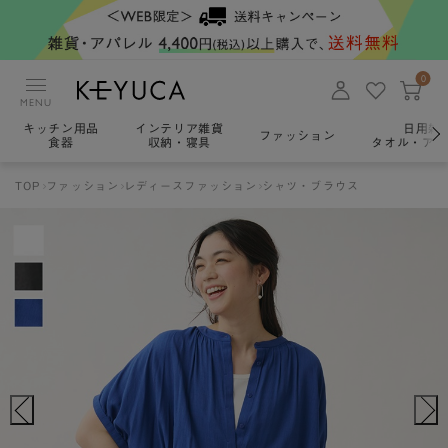
0
MENU
キッチン用品
インテリア雑貨
日用雑
ファッション
食器
収納・寝具
タオル・アロ
TOP
ファッション
レディースファッション
シャツ・ブラウス