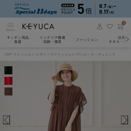
0
MENU
キッチン用品
インテリア雑貨
日用雑
ファッション
食器
収納・寝具
タオル・アロ
TOP
ファッション
レディースファッション
ワンピース・チュニック