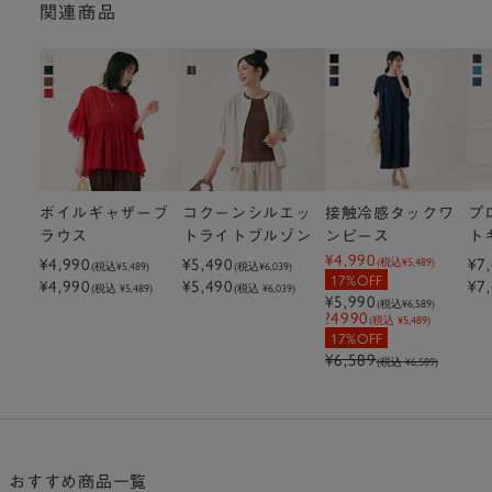
関連商品
ボイルギャザーブ
コクーンシルエッ
接触冷感タックワ
プ
ラウス
トライトブルゾン
ンピース
ト
¥4,990
¥4,990
¥5,490
ー
¥7
(税込
¥5,489
)
(税込
¥5,489
)
(税込
¥6,039
)
17%OFF
¥4,990
¥5,490
¥7
(税込 ¥5,489)
(税込 ¥6,039)
¥5,990
(税込
¥6,589
)
?4990
(税込 ¥5,489)
17%OFF
¥6,589
(税込 ¥6,589)
おすすめ商品一覧