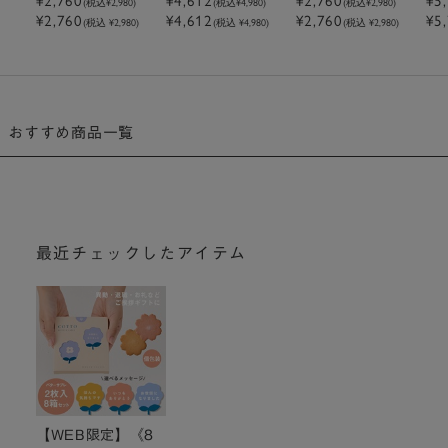
(税込
¥2,980
)
(税込
¥4,980
)
(税込
¥2,980
)
¥2,760
¥4,612
¥2,760
¥5
トクッキーアーモ
トクッキーアーモ
トクッキーピスタ
ブ
(税込 ¥2,980)
(税込 ¥4,980)
(税込 ¥2,980)
ンドチョコクッキ
ンドチョコクッキ
チオ
ト
ー
ー
おすすめ商品一覧
最近チェックしたアイテム
【WEB限定】《8