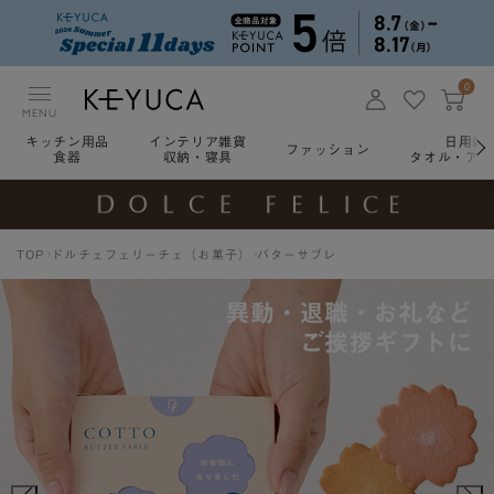
0
MENU
キッチン用品
インテリア雑貨
日用雑
ファッション
食器
収納・寝具
タオル・アロ
TOP
ドルチェフェリーチェ（お菓子）
バターサブレ