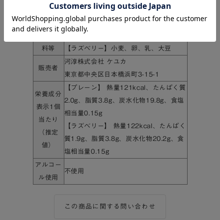
保存方法
直射日光、高温多湿を避けて保存
賞味期限
発送日から30日以上
特定原材
【プレーン】小麦、卵、乳、大豆
料等
【ラズベリー】小麦、卵、乳、大豆
河淳株式会社 ケユカ
販売者
東京都中央区日本橋浜町3-15-1
【プレーン】 熱量121kcal、たんぱく質
栄養成分
2.0g、脂質3.8g、炭水化物19.8g、食塩
表示1個
相当量0.15g
当たり
【ラズベリー】 熱量122kcal、たんぱく
（推定
質1.9g、脂質3.8g、炭水化物20.2g、食
値）
塩相当量0.15g
アルコー
不使用
ル使用
この商品に関する問い合わせ