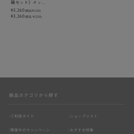
箱セット》メッセ
ージ付きバターサ
¥3,260
(税込
¥3,520
)
¥3,260
ブレ2枚入〈コッ
(税込 ¥3,520)
ト〉
商品カテゴリから探す
ご利用ガイド
ショップリスト
開催中のキャンペーン
おすすめ特集