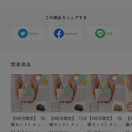
この商品をシェアする
Twitter
Facebook
LINE
関連商品
【WEB限定】《5
【WEB限定】《10
【WEB限定】《5
【
個セット》メッセ
個セット》メッセ
個セット》メッセ
箱
ージ付きミニトー
¥2,760
ージ付きミニトー
¥4,612
ージ付きミニトー
¥2,760
ー
¥5