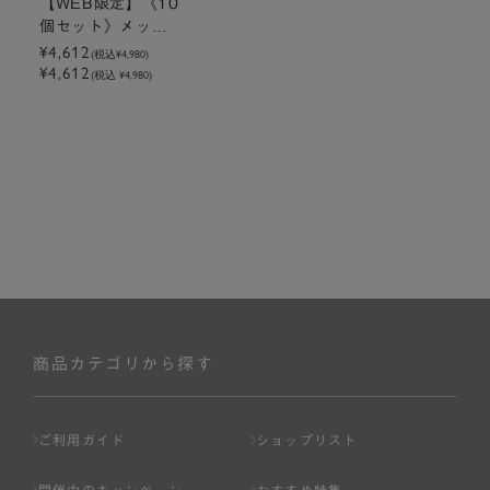
【WEB限定】《10
個セット》メッセ
ージ付きミニトー
¥4,612
(税込
¥4,980
)
¥4,612
トクッキーアーモ
(税込 ¥4,980)
ンドチョコクッキ
ー
商品カテゴリから探す
ご利用ガイド
ショップリスト