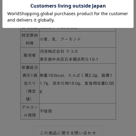
個数
10個
保存方法
直射日光、高温多湿を避けて保存
賞味期限
発送日から30日以上
特定原材
小麦、乳、アーモンド
料等
河淳株式会社 ケユカ
販売者
東京都中央区日本橋浜町3-15-1
栄養成分
表示1袋
熱量183kcal、たんぱく質2.2g、脂質1
当たり
1.7g、炭水化物18.0g、食塩相当量0.08
（推定
g
値）
アルコー
不使用
ル使用
この商品に関する問い合わせ