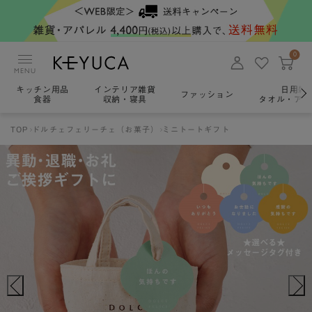
0
MENU
キッチン用品
インテリア雑貨
日用雑
ファッション
食器
収納・寝具
タオル・アロ
TOP
ドルチェフェリーチェ（お菓子）
ミニトートギフト