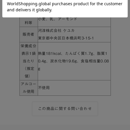
賞味期限
発送日から30日以上
特定原材
小麦、乳、アーモンド
料等
河淳株式会社 ケユカ
販売者
東京都中央区日本橋浜町3-15-1
栄養成分
表示1袋
熱量181kcal、たんぱく質1.7g、脂質1
当たり
0.4g、炭水化物19.6g、食塩相当量0.08
（推定
g
値）
アルコー
不使用
ル使用
この商品に関する問い合わせ