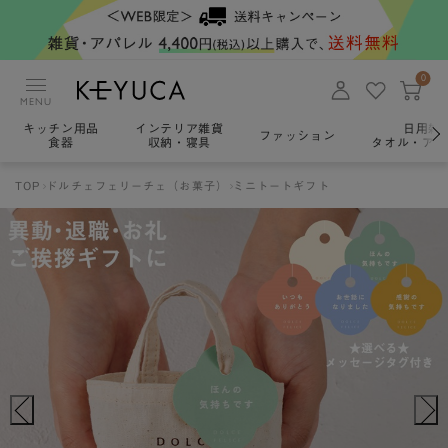
0
MENU
キッチン用品
インテリア雑貨
日用雑
ファッション
食器
収納・寝具
タオル・アロ
TOP
ドルチェフェリーチェ（お菓子）
ミニトートギフト