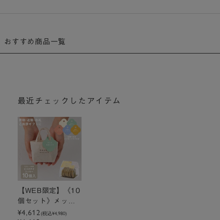
ー
ー
おすすめ商品一覧
最近チェックしたアイテム
【WEB限定】《10
個セット》メッセ
ージ付きミニトー
¥4,612
(税込
¥4,980
)