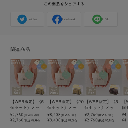
この商品をシェアする
Twitter
Facebook
LINE
関連商品
【WEB限定】《5
【WEB限定】《20
【WEB限定】《5
【
個セット》メッセ
個セット》メッセ
個セット》メッセ
個
ージ付きミニトー
ージ付きミニトー
ージ付きミニトー
ー
¥2,760
¥8,408
¥2,760
¥4
(税込
¥2,980
)
(税込
¥9,080
)
(税込
¥2,980
)
¥2,760
¥8,408
¥2,760
¥4
トクッキーピスタ
トクッキーピスタ
トクッキーアーモ
ト
(税込 ¥2,980)
(税込 ¥9,080)
(税込 ¥2,980)
チオ
チオ
ンドチョコクッキ
ン