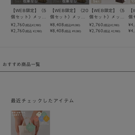
在庫なし
在庫なし
【WEB限定】《5
【WEB限定】《20
【WEB限定】《5
【
個セット》メッセ
個セット》メッセ
個セット》メッセ
個
ージ付きミニトー
¥2,760
ージ付きミニトー
¥8,408
ージ付きミニトー
¥2,760
ー
¥4
(税込
¥2,980
)
(税込
¥9,080
)
(税込
¥2,980
)
¥2,760
¥8,408
¥2,760
¥4
トクッキーピスタ
トクッキーピスタ
トクッキーアーモ
ト
(税込 ¥2,980)
(税込 ¥9,080)
(税込 ¥2,980)
チオ
チオ
ンドチョコクッキ
ン
ー
ー
おすすめ商品一覧
最近チェックしたアイテム