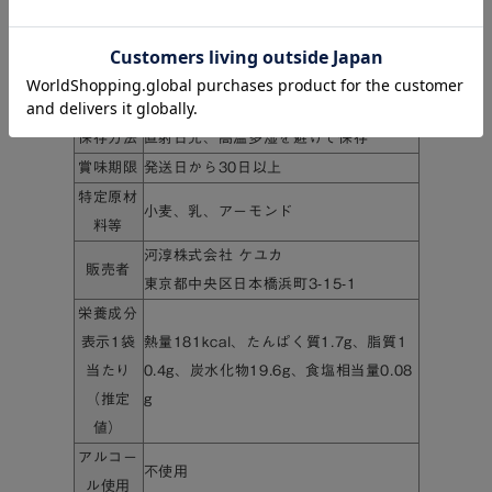
～～～～～～～～～～～～～～～～～～～～
個数
10個
保存方法
直射日光、高温多湿を避けて保存
賞味期限
発送日から30日以上
特定原材
小麦、乳、アーモンド
料等
河淳株式会社 ケユカ
販売者
東京都中央区日本橋浜町3-15-1
栄養成分
表示1袋
熱量181kcal、たんぱく質1.7g、脂質1
当たり
0.4g、炭水化物19.6g、食塩相当量0.08
（推定
g
値）
アルコー
不使用
ル使用