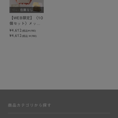
在庫なし
【WEB限定】《10
個セット》メッセ
ージ付きミニトー
¥4,612
(税込
¥4,980
)
¥4,612
トクッキーピスタ
(税込 ¥4,980)
チオ
商品カテゴリから探す