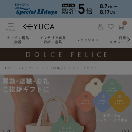
0
MENU
キッチン用品
インテリア雑貨
日用雑
ファッション
食器
収納・寝具
タオル・アロ
TOP
ドルチェフェリーチェ（お菓子）
ミニトートギフト