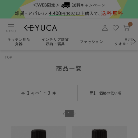
0
MENU
キッチン用品
インテリア雑貨
日用雑
ファッション
食器
収納・寝具
タオル・アロ
TOP
商品一覧
3
1 ~ 3
件
価格の低い順
全
件中
1