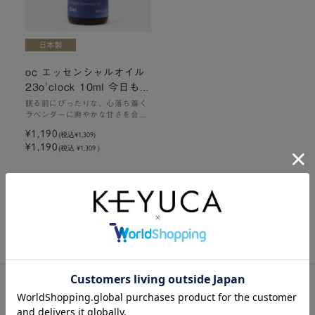
oc エッセンシャルオイル
23o'clock 10ml 今日もお
やすみ
眠る前にぴったりな、心落ち着く
ラベンダーに爽やかな甘さを合わ
せた香り
¥1,190
(税込
¥1,309
)
¥1,190
(税込 ¥1,309 )
1