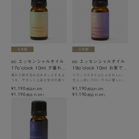
oc エッセンシャルオイル
oc エッセンシャルオイル
17o'clock 10ml 夕暮れの
19o'clock 10ml お家でゆ
まどろみ
ったり
疲れた体を包み込みホッとするよ
リラックスタイムにふさわしい、
うな、やさしく上品な甘さの香り
大人っぽいフローラルに優しい甘
さがブレンドされた香り
¥1,190
¥1,190
(税込
¥1,309
)
(税込
¥1,309
)
¥1,190
¥1,190
(税込 ¥1,309 )
(税込 ¥1,309 )