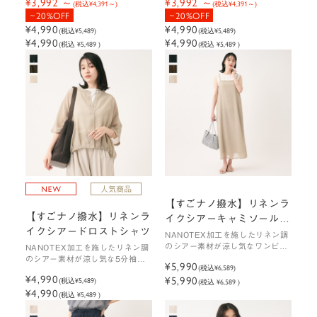
¥3,992
¥3,992
(税込
¥4,391
)
(税込
¥4,391
)
20%OFF
20%OFF
¥4,990
¥4,990
(税込
¥5,489
)
(税込
¥5,489
)
¥4,990
¥4,990
(税込 ¥5,489 )
(税込 ¥5,489 )
【すごナノ撥水】リネンラ
【すごナノ撥水】リネンラ
イクシアーキャミソールワ
イクシアードロストシャツ
ンピース
NANOTEX加工を施したリネン調
のシアー素材が涼し気なワンピー
NANOTEX加工を施したリネン調
ス
のシアー素材が涼し気な5分袖シ
¥5,990
(税込
¥6,589
)
ャツ
¥4,990
¥5,990
(税込
¥5,489
)
(税込 ¥6,589 )
¥4,990
(税込 ¥5,489 )