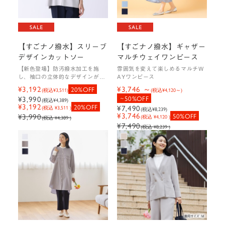
【すごナノ撥水】スリーブ
【すごナノ撥水】ギャザー
デザインカットソー
マルチウェイワンピース
【新色登場】防汚撥水加工を施
雰囲気を変えて楽しめるマルチW
し、袖口の立体的なデザインが1
AYワンピース
枚で着映えするカットソー
¥3,192
¥3,746
20%OFF
(税込
¥3,511
)
(税込
¥4,120
)
¥3,990
50%OFF
(税込
¥4,389
)
¥3,192
20%OFF
¥7,490
(税込 ¥3,511 )
(税込
¥8,239
)
¥3,746
¥3,990
50%OFF
(税込 ¥4,120 )
(税込 ¥4,389 )
¥7,490
(税込 ¥8,239 )