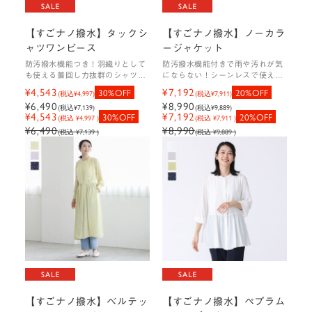
【すごナノ撥水】タックシ
【すごナノ撥水】ノーカラ
ャツワンピース
ージャケット
防汚撥水機能つき！羽織りとして
防汚撥水機能付きで雨や汚れが気
も使える着回し力抜群のシャツワ
にならない！シーンレスで使える
ンピース
ノーカラージャケット
¥4,543
¥7,192
30%OFF
20%OFF
(税込
¥4,997
)
(税込
¥7,911
)
¥6,490
¥8,990
(税込
¥7,139
)
(税込
¥9,889
)
¥4,543
¥7,192
30%OFF
20%OFF
(税込 ¥4,997 )
(税込 ¥7,911 )
¥6,490
¥8,990
(税込 ¥7,139 )
(税込 ¥9,889 )
【すごナノ撥水】ベルテッ
【すごナノ撥水】ペプラム