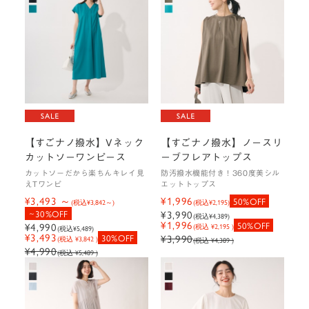
【すごナノ撥水】Vネック
【すごナノ撥水】ノースリ
カットソーワンピース
ーブフレアトップス
カットソーだから楽ちんキレイ見
防汚撥水機能付き！360度美シル
えTワンピ
エットトップス
¥3,493
¥1,996
50%OFF
(税込
¥3,842
)
(税込
¥2,195
)
30%OFF
¥3,990
(税込
¥4,389
)
¥1,996
50%OFF
¥4,990
(税込 ¥2,195 )
(税込
¥5,489
)
¥3,493
30%OFF
¥3,990
(税込 ¥3,842 )
(税込 ¥4,389 )
¥4,990
(税込 ¥5,489 )