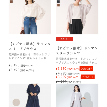
【すごナノ撥水】ラッフル
【すごナノ撥水】ドルマン
スリーブブラウス
スリーブシャツ
防汚撥水機能付き！華やかなフリ
ルデザインで1枚もレイヤードに
防汚撥水機能付き！ドルマンスリ
も最適なブラウス
ーブで大人のゆとりを演出する上
¥5,490
(税込
¥6,039
)
品見えシャツ
¥3,992
20%OFF
¥5,490
(税込
¥4,391
)
(税込 ¥6,039 )
¥4,990
(税込
¥5,489
)
¥3,992
20%OFF
(税込 ¥4,391 )
¥4,990
(税込 ¥5,489 )