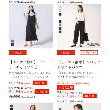
¥4,490
¥4,990
(税込 ¥4,939 )
(税込 ¥5,489 )
【すごナノ撥水】ドビード
【すごナノ撥水】クロップ
ットキャミワンピ
ドワイドパンツ
防汚撥水加工を施した、エレガン
【商品入れ替えのため再値下
トに決まるドットキャミワンピ
げ！】防汚撥水機能付き！ノータ
ックで美脚になれるワイドパンツ
¥4,194
¥2,994
40%OFF
(税込
¥4,613
)
(税込
¥3,293
)
¥6,990
40%OFF
(税込
¥7,689
)
¥4,194
40%OFF
¥4,990
(税込 ¥4,613 )
(税込
¥5,489
)
¥2,994
¥6,990
40%OFF
(税込 ¥3,293 )
(税込 ¥7,689 )
¥4,990
(税込 ¥5,489 )