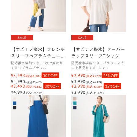
【すごナノ撥水】フレンチ
【すごナノ撥水】オーバー
スリーブペプラムチュニッ
ラップスリーブTシャツ
ク
防汚撥水機能つき！1枚で着映え
防汚撥水機能つき！ブラウスよう
するペプラムブラウス
に上品見えするTシャツ
¥3,493
¥2,990
30%OFF
25%OFF
(税込
¥3,842
)
(税込
¥3,289
)
¥4,990
¥3,990
(税込
¥5,489
)
(税込
¥4,389
)
¥3,493
¥2,990
30%OFF
25%OFF
(税込 ¥3,842 )
(税込 ¥3,289 )
¥4,990
¥3,990
(税込 ¥5,489 )
(税込 ¥4,389 )