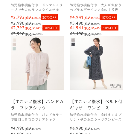
ンデス！で紹介されました
防汚撥水機能付き！ドルマンスリ
防汚撥水機能付き！大人が似合う
ーブで大人のラフスタイルが完成
ペプラムデザインで春の主役級ト
＞
するカットソーTシャツ
ップス
¥2,793
¥4,941
30%OFF
10%OFF
(税込
¥3,072
)
(税込
¥5,435
)
¥3,990
¥5,490
(税込
¥4,389
)
(税込
¥6,039
)
¥2,793
¥4,941
30%OFF
10%OFF
(税込 ¥3,072 )
(税込 ¥5,435 )
¥3,990
¥5,490
(税込 ¥4,389 )
(税込 ¥6,039 )
【すごナノ撥水】バンドカ
【すごナノ撥水】ベルト付
ラーフレアシャツ
ギャザーワンピース
防汚撥水機能付き！バンドカラー
防汚撥水機能付き！春映えするプ
で着回し自在のフレアシャツ
リント柄の上品シャツワンピース
¥4,990
¥6,990
(税込
¥5,489
)
(税込
¥7,689
)
¥4,990
¥6,990