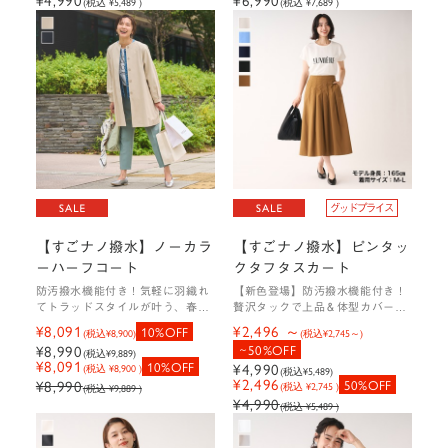
(税込 ¥5,489 )
(税込 ¥7,689 )
【すごナノ撥水】ノーカラ
【すごナノ撥水】ピンタッ
ーハーフコート
クタフタスカート
防汚撥水機能付き！気軽に羽織れ
【新色登場】防汚撥水機能付き！
てトラッドスタイルが叶う、春コ
贅沢タックで上品＆体型カバーを
ート
叶えるタフタスカート
¥8,091
¥2,496
10%OFF
(税込
¥8,900
)
(税込
¥2,745
)
¥8,990
50%OFF
(税込
¥9,889
)
¥8,091
10%OFF
¥4,990
(税込 ¥8,900 )
(税込
¥5,489
)
¥2,496
¥8,990
50%OFF
(税込 ¥2,745 )
(税込 ¥9,889 )
¥4,990
(税込 ¥5,489 )