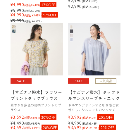
¥2,990
(税込
¥3,289
)
¥4,990
17%OFF
(税込
¥5,489
)
¥2,990
(税込 ¥3,289 )
¥5,990
(税込
¥6,589
)
¥4,990
17%OFF
(税込 ¥5,489 )
¥5,990
(税込 ¥6,589 )
【すごナノ撥水】フラワー
【すごナノ撥水】タックド
プリントタックブラウス
ルマンスリーブチュニック
華やかな多色の総柄プリントのブ
ドルマンデザインでこなれ感と女
ラウス
性らしいシルエットのシャツチュ
ニック
¥3,592
¥3,992
20%OFF
20%OFF
(税込
¥3,951
)
(税込
¥4,391
)
¥4,490
¥4,990
(税込
¥4,939
)
(税込
¥5,489
)
¥3,592
¥3,992
20%OFF
20%OFF
(税込 ¥3,951 )
(税込 ¥4,391 )