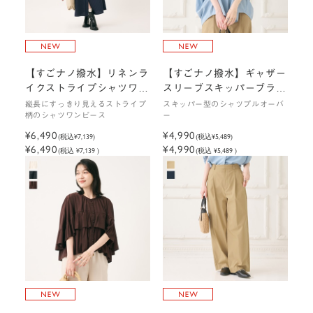
【すごナノ撥水】リネンラ
【すごナノ撥水】ギャザー
イクストライプシャツワン
スリーブスキッパーブラウ
ピース
ス
縦長にすっきり見えるストライプ
スキッパー型のシャツプルオーバ
柄のシャツワンピース
ー
¥6,490
¥4,990
(税込
¥7,139
)
(税込
¥5,489
)
¥6,490
¥4,990
(税込 ¥7,139 )
(税込 ¥5,489 )