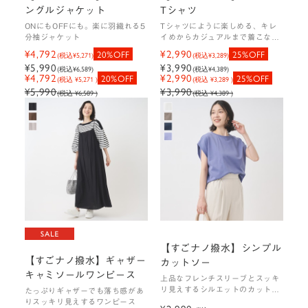
ングルジャケット
Tシャツ
ONにもOFFにも。楽に羽織れる5
Tシャツにように楽しめる、キレ
分袖ジャケット
イめからカジュアルまで着こなし
力抜群のブラウスTシャツ
¥4,792
¥2,990
20%OFF
25%OFF
(税込
¥5,271
)
(税込
¥3,289
)
¥5,990
¥3,990
(税込
¥6,589
)
(税込
¥4,389
)
¥4,792
¥2,990
20%OFF
25%OFF
(税込 ¥5,271 )
(税込 ¥3,289 )
¥5,990
¥3,990
(税込 ¥6,589 )
(税込 ¥4,389 )
【すごナノ撥水】シンプル
【すごナノ撥水】ギャザー
カットソー
キャミソールワンピース
上品なフレンチスリーブとスッキ
リ見えするシルエットのカットソ
たっぷりギャザーでも落ち感があ
ー
りスッキリ見えするワンピース