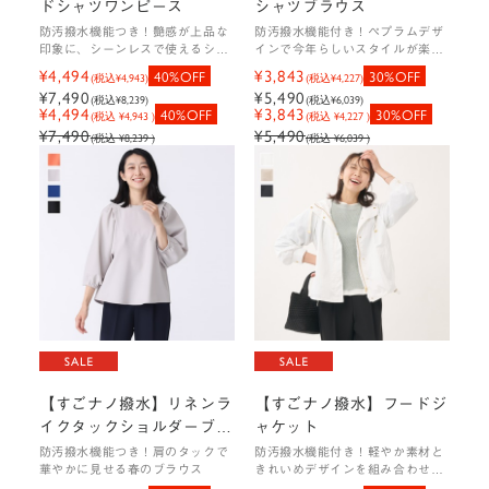
ドシャツワンピース
シャツブラウス
防汚撥水機能つき！艶感が上品な
防汚撥水機能付き！ペプラムデザ
印象に、シーンレスで使えるシャ
インで今年らしいスタイルが楽し
ツワンピース
めるブラウス
¥4,494
¥3,843
40%OFF
30%OFF
(税込
¥4,943
)
(税込
¥4,227
)
¥7,490
¥5,490
(税込
¥8,239
)
(税込
¥6,039
)
¥4,494
¥3,843
40%OFF
30%OFF
(税込 ¥4,943 )
(税込 ¥4,227 )
¥7,490
¥5,490
(税込 ¥8,239 )
(税込 ¥6,039 )
【すごナノ撥水】リネンラ
【すごナノ撥水】フードジ
イクタックショルダーブラ
ャケット
ウス
防汚撥水機能つき！肩のタックで
防汚撥水機能付き！軽やか素材と
華やかに見せる春のブラウス
きれいめデザインを組み合わせ
た、大人のための春のフードジャ