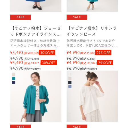
【すごナノ撥水】ジョーゼ
【すごナノ撥水】リネンラ
ットポンチアイラインスカ
イクワンピース
ート
防汚撥水機能付き！伸縮性抜群で
防汚撥水機能付き！1枚で春気分
オールウェザー使える万能スカー
を楽しめる、KEYUCA定番のリネ
ト
ンライクワンピ
¥3,493
¥4,990
30%OFF
29%OFF
(税込
¥3,842
)
(税込
¥5,489
)
¥4,990
¥6,990
(税込
¥5,489
)
(税込
¥7,689
)
¥3,493
¥4,990
30%OFF
29%OFF
(税込 ¥3,842 )
(税込 ¥5,489 )
¥4,990
¥6,990
(税込 ¥5,489 )
(税込 ¥7,689 )