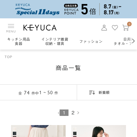
0
MENU
キッチン用品
インテリア雑貨
日用雑
ファッション
食器
収納・寝具
タオル・アロ
TOP
商品一覧
74
1 ~ 50
件
全
件中
新着順
1
2