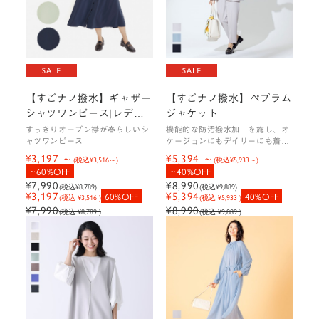
【すごナノ撥水】ギャザー
【すごナノ撥水】ペプラム
シャツワンピース|レディ
ジャケット
ース
すっきりオープン襟が春らしいシ
機能的な防汚撥水加工を施し、オ
ャツワンピース
ケージョンにもデイリーにも着回
せるペプラムジャケット
¥3,197
¥5,394
(税込
¥3,516
)
(税込
¥5,933
)
60%OFF
40%OFF
¥7,990
¥8,990
(税込
¥8,789
)
(税込
¥9,889
)
¥3,197
¥5,394
60%OFF
40%OFF
(税込 ¥3,516 )
(税込 ¥5,933 )
¥7,990
¥8,990
(税込 ¥8,789 )
(税込 ¥9,889 )