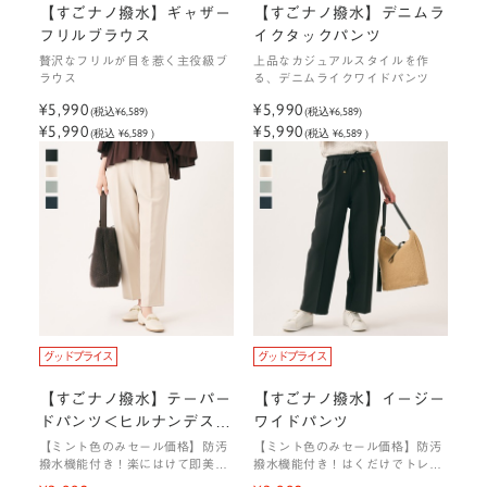
【すごナノ撥水】ギャザー
【すごナノ撥水】デニムラ
フリルブラウス
イクタックパンツ
贅沢なフリルが目を惹く主役級ブ
上品なカジュアルスタイルを作
ラウス
る、デニムライクワイドパンツ
¥5,990
¥5,990
(税込
¥6,589
)
(税込
¥6,589
)
¥5,990
¥5,990
(税込 ¥6,589 )
(税込 ¥6,589 )
【すごナノ撥水】テーパー
【すごナノ撥水】イージー
ドパンツ＜ヒルナンデス！
ワイドパンツ
で紹介されました＞
【ミント色のみセール価格】防汚
【ミント色のみセール価格】防汚
撥水機能付き！楽にはけて即美脚
撥水機能付き！はくだけでトレン
が叶う、大人気テーパードパンツ
ドスタイルが叶うワイドパンツ