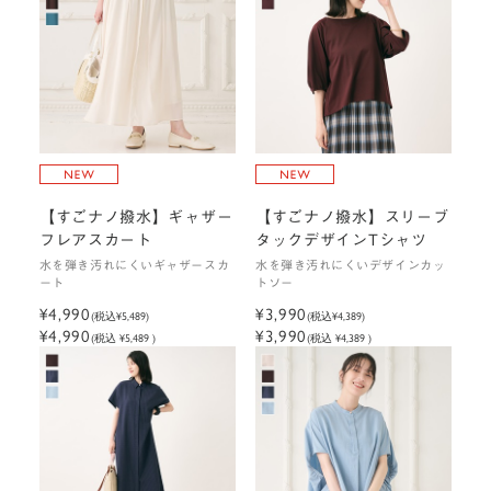
【すごナノ撥水】ギャザー
【すごナノ撥水】スリーブ
フレアスカート
タックデザインTシャツ
水を弾き汚れにくいギャザースカ
水を弾き汚れにくいデザインカッ
ート
トソー
¥4,990
¥3,990
(税込
¥5,489
)
(税込
¥4,389
)
¥4,990
¥3,990
(税込 ¥5,489 )
(税込 ¥4,389 )