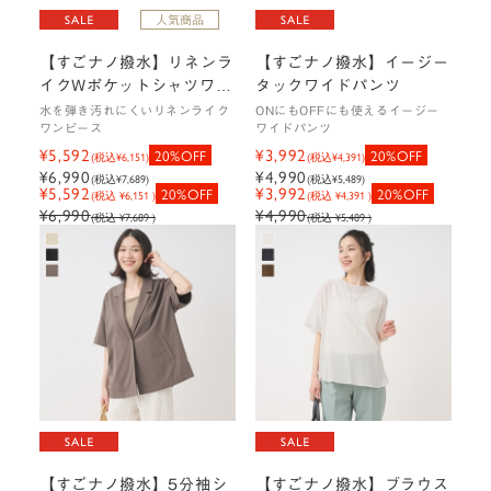
【すごナノ撥水】リネンラ
【すごナノ撥水】イージー
イクWポケットシャツワン
タックワイドパンツ
ピース
水を弾き汚れにくいリネンライク
ONにもOFFにも使えるイージー
ワンピース
ワイドパンツ
¥5,592
¥3,992
20%OFF
20%OFF
(税込
¥6,151
)
(税込
¥4,391
)
¥6,990
¥4,990
(税込
¥7,689
)
(税込
¥5,489
)
¥5,592
¥3,992
20%OFF
20%OFF
(税込 ¥6,151 )
(税込 ¥4,391 )
¥6,990
¥4,990
(税込 ¥7,689 )
(税込 ¥5,489 )
【すごナノ撥水】5分袖シ
【すごナノ撥水】ブラウス