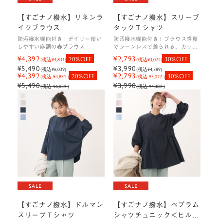
【すごナノ撥水】リネンラ
【すごナノ撥水】スリーブ
イクブラウス
タックＴシャツ
防汚撥水機能付き！デイリー使い
防汚撥水機能付き！ブラウス感覚
しやすい麻調の春ブラウス
でシーンレスで着られる、カット
ソーTシャツ
¥4,392
¥2,793
20%OFF
30%OFF
(税込
¥4,831
)
(税込
¥3,072
)
¥5,490
¥3,990
(税込
¥6,039
)
(税込
¥4,389
)
¥4,392
¥2,793
20%OFF
30%OFF
(税込 ¥4,831 )
(税込 ¥3,072 )
¥5,490
¥3,990
(税込 ¥6,039 )
(税込 ¥4,389 )
【すごナノ撥水】ドルマン
【すごナノ撥水】ペプラム
スリーブＴシャツ
シャツチュニック＜ヒルナ