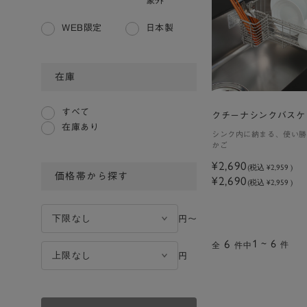
象外
WEB限定
日本製
在庫
すべて
クチーナシンクバスケ
在庫あり
シンク内に納まる、使い勝
かご
¥2,690
(税込
¥2,959
)
価格帯から探す
¥2,690
(税込 ¥2,959 )
円〜
6
1 ~ 6
件
全
件中
円