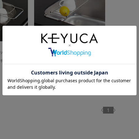
ット S
ポンテ シンクスライドラック
手のよい水切り
ちょっと置きに大変便利な、コンパクトサ
イズの水切りカゴ
¥1,690
(税込
¥1,859
)
¥1,690
(税込 ¥1,859 )
1