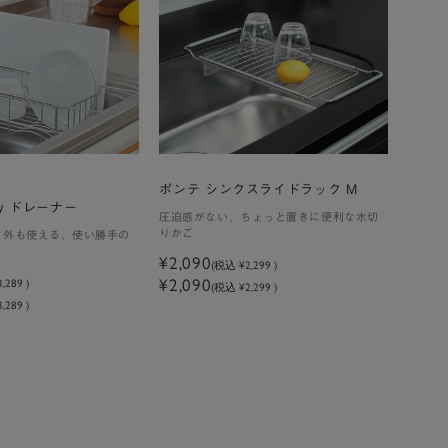
ポンテ シンクスライドラック M
y ドレーナー
圧迫感がない、ちょっと置きに便利な水切
りかご
ク外も使える、使い勝手の
¥2,090
(税込
¥2,299
)
¥2,090
3,289
)
(税込 ¥2,299 )
,289 )