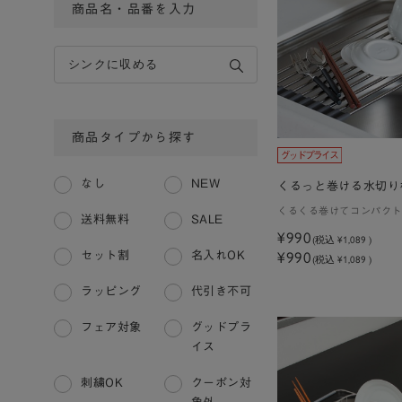
商品名・品番を入力
商品タイプから探す
なし
NEW
くるっと巻ける水切り
くるくる巻けてコンパクト
送料無料
SALE
¥990
(税込
¥1,089
)
¥990
セット割
名入れOK
(税込 ¥1,089 )
ラッピング
代引き不可
フェア対象
グッドプラ
イス
刺繍OK
クーポン対