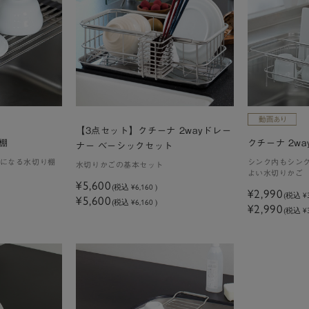
【3点セット】クチーナ 2wayドレー
棚
クチーナ 2wa
ナー ベーシックセット
になる水切り棚
シンク内もシン
水切りかごの基本セット
よい水切りかご
¥5,600
(税込
¥6,160
)
¥2,990
(税込
¥
¥5,600
(税込 ¥6,160 )
¥2,990
(税込 ¥3