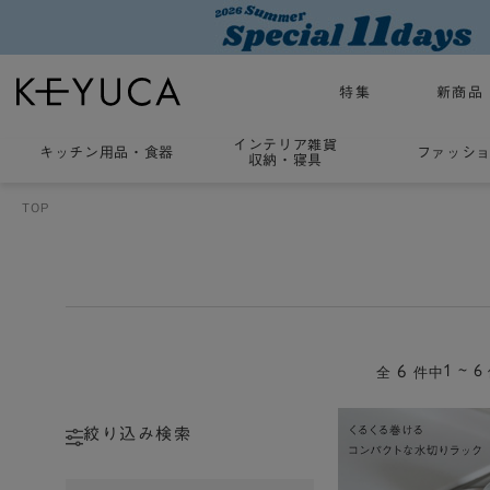
特集
新商品
インテリア雑貨
キッチン用品
・
食器
ファッシ
収納・寝具
TOP
6
1 ~ 6
全
件中
絞り込み検索