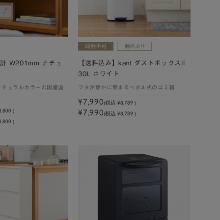
時計 W201mm ナチュ
【送料込み】kant ダストボックスII
30L ホワイト
ナチュラルカラーの国産温
フタが静かに閉まるペダル式のゴミ箱
¥7,990
(税込
¥8,789
)
8,800
)
¥7,990
(税込 ¥8,789 )
,800 )