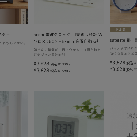
スター
neom 電波クロック 目覚まし時計 W
satellite 
160×D50×H67mm 夜間自動点灯
手入れもしやすい。
パッと見て時刻
知りたい情報が一目で分かる、夜間自動点
所にもちょうど良
灯デジタル電波時計
¥3,628
¥3,628
(税込
¥
(税込
¥3,990
)
¥3,628
¥3,628
(税込 ¥3
(税込 ¥3,990 )