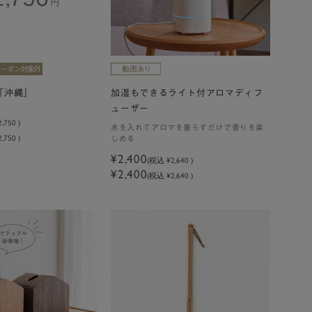
「沖縄」
加湿もできるライト付アロマディフ
ューザー
2,750
)
水を入れてアロマを垂らすだけで香りを楽
,750 )
しめる
¥2,400
(税込
¥2,640
)
¥2,400
(税込 ¥2,640 )