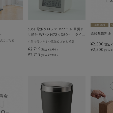
cube 電波クロック ホワイト 目覚ま
L
追加配送料金
し時計 W74×H72×D50mm ライト
付き
式のゴミ箱
小型で使いやすい電波めざまし時計
¥2,500
(税込
¥
¥2,719
¥2,500
(税込
¥2,990
)
(税込 ¥2
¥2,719
(税込 ¥2,990 )