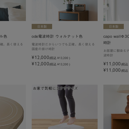
ラル色
ode電波時計 ウォルナット色
capo wall
時計
確。長く使える
電波時計だからいつでも正確。長く使える
国産の掛け時計
お部屋に馴染む
波時計
¥12,000
(税込
¥13,200
)
¥12,000
¥11,000
(税込 ¥13,200 )
(税
¥11,000
(税込 ¥