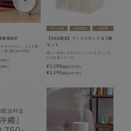
掛・置兼用時計
【WEB限定】ブックスタンド N 3個
セット
がわかりやすい、どんな場
い掛/置2WAY時計
優しい色合いがどんなシーンにもすっとな
じむ文具シリーズ。
3,990
)
¥3,390
,990 )
(税込
¥3,729
)
¥3,390
(税込 ¥3,729 )