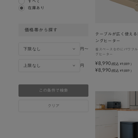
すべて
在庫あり
価格帯から探す
テーブルが広く使える
ングヒーター
円〜
省スペースなのにパワフル
グヒーター
¥8,990
(税込
¥9,889
)
円
¥8,990
(税込 ¥9,889 )
この条件で検索
クリア