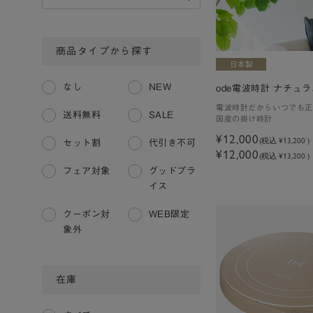
商品タイプから探す
なし
NEW
ode電波時計 ナチュ
電波時計だからいつでも正
送料無料
SALE
国産の掛け時計
¥12,000
(税込
¥13,200
)
セット割
代引き不可
¥12,000
(税込 ¥13,200 )
フェア対象
グッドプラ
イス
クーポン対
WEB限定
象外
在庫