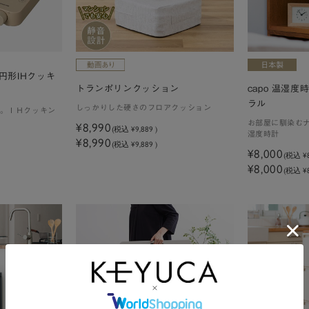
円形IHクッキ
トランポリンクッション
capo 温湿度
ラル
しっかりした硬さのフロアクッション
。ＩＨクッキン
お部屋に馴染む
¥8,990
(税込
¥9,889
)
湿度時計
¥8,990
(税込 ¥9,889 )
¥8,000
(税込
¥
¥8,000
(税込 ¥8