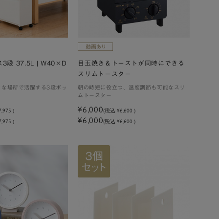
ス3段 37.5L | W40×D
目玉焼き＆トーストが同時にできる
m
スリムトースター
々な場所で活躍する3段ボッ
朝の時短に役立つ、温度調節も可能なスリ
ムトースター
¥6,000
7,975
)
(税込
¥6,600
)
¥6,000
,975 )
(税込 ¥6,600 )