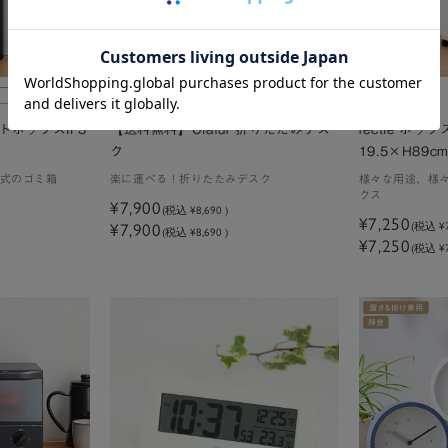
トボックスII 3
【送料無料】Olafur 折りたたみデス
rectie ボック
ク
19.5×H89c
式のゴミ箱
楽に運べる！折りたたみデスク
様々な用途、様
クス
¥7,900
(税込
¥8,690
)
¥7,250
¥7,900
(税込
¥
(税込 ¥8,690 )
¥7,250
(税込 ¥7