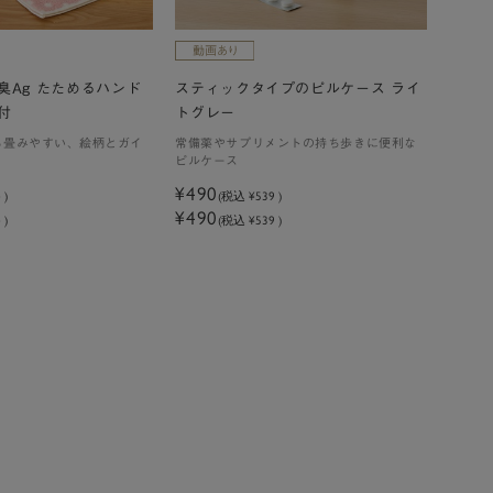
臭Ag たためるハンド
スティックタイプのピルケース ライ
付
トグレー
も畳みやすい、絵柄とガイ
常備薬やサプリメントの持ち歩きに便利な
ピルケース
¥490
4
)
(税込
¥539
)
¥490
 )
(税込 ¥539 )