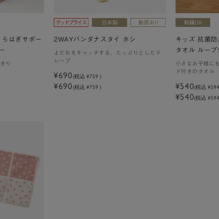
くらはぎサポー
2WAYバンダナスタイ ホシ
キッズ 抗菌防
ー
タオル ループ
よだれをキャッチする、たっぷりとしたド
レープ
きり
小さなお子様に
ド付きのタオル
¥690
(税込
¥759
)
¥690
¥540
(税込 ¥759 )
(税込
¥59
¥540
(税込 ¥594