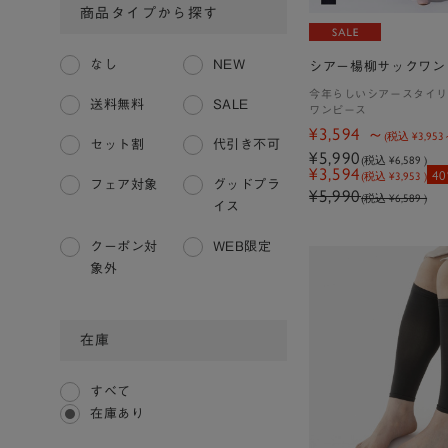
商品タイプから探す
なし
NEW
シアー楊柳サックワン
今年らしいシアースタイリ
送料無料
SALE
ワンピース
¥3,594
(税込
¥3,953
セット割
代引き不可
¥5,990
(税込
¥6,589
)
¥3,594
40
(税込 ¥3,953 )
フェア対象
グッドプラ
¥5,990
(税込 ¥6,589 )
イス
クーポン対
WEB限定
象外
在庫
すべて
在庫あり