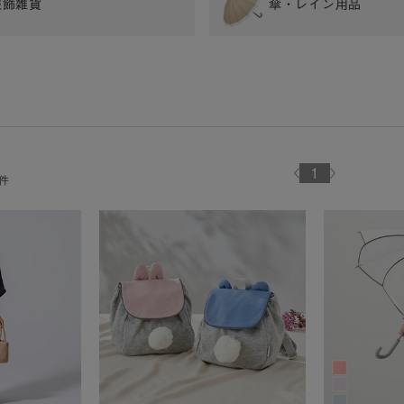
服飾雑貨
傘・レイン用品
1
件