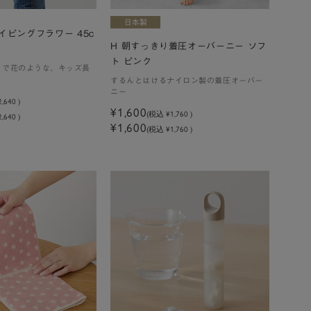
イピングフラワー 45c
H 朝すっきり着圧オーバーニー ソフ
ト ピンク
るで花のような、キッズ長
するんとはけるナイロン製の着圧オーバー
ニー
2,640
)
¥1,600
(税込
¥1,760
)
,640 )
¥1,600
(税込 ¥1,760 )