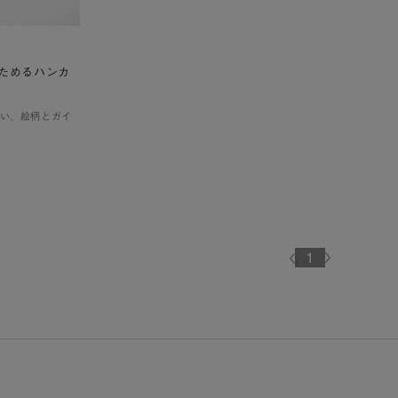
たためるハンカ
い、絵柄とガイ
1