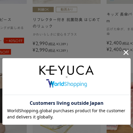
キッズ 長傘パ
ピース
リフレクター付き 抗菌防臭 はじめて
m
のリュック
ングが楽しめる
広げた傘が、ま
傘
かわいらしさに安心をプラス
40%OFF
)
¥2,400
¥2,990
(税込
¥
(税込
¥3,289
)
¥2,400
¥2,990
(税込 ¥2
(税込 ¥3,289 )
%OFF