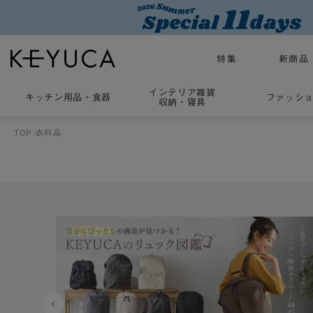
特集
新商品
インテリア雑貨
キッチン用品
・
食器
ファッシ
収納・寝具
TOP
衣料品