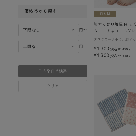
価格帯から探す
脚すっきり着圧 H ふ
円〜
ター チャコールグレ
デスクワーク中に、脚すっ
円
¥1,300
(税込
¥1,430
)
¥1,300
(税込 ¥1,430 )
この条件で検索
クリア