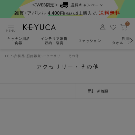
0
MENU
キッチン用品
インテリア雑貨
日用雑
ファッション
食器
収納・寝具
タオル・アロ
TOP
衣料品
服飾雑貨
アクセサリー・その他
アクセサリー・その他
新着順