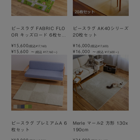
ピースラグ FABRIC FLO
ピースラグ AK40シリーズ
OR キッズロード 6枚セッ
20枚セット
ト
¥15,600
¥16,000
(税込
¥17,160
)
(税込
¥17,600
)
¥15,600
～
¥16,000
～
(税込 ¥17,160
～
)
(税込 ¥17,600
～
)
ピースラグ プレミアムA 6
Merle マール2 方形 130x
枚セット
190cm