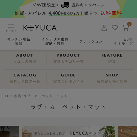
0
MENU
キッチン用品
インテリア雑貨
日用雑
ファッション
食器
収納・寝具
タオル・アロ
ABOUT
PRODUCT
FEATURE
ケユカの家具
家具カテゴリ一覧
特集
CATALOG
GUIDE
SHOP
家具カタログ一覧
家具ご利用ガイド
家具取り扱い店舗
TOP
家具
ラグ・カーペット・マット
ラグ・カーペット・マット