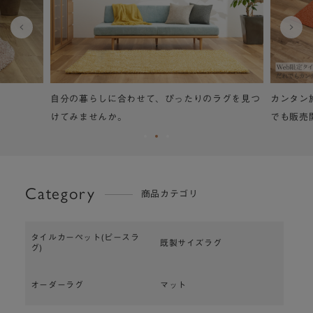
自分の暮らしに合わせて、ぴったりのラグを見つ
カンタン
けてみませんか。
でも販売
Category
商品カテゴリ
タイルカーペット(ピースラ
既製サイズラグ
グ)
オーダーラグ
マット