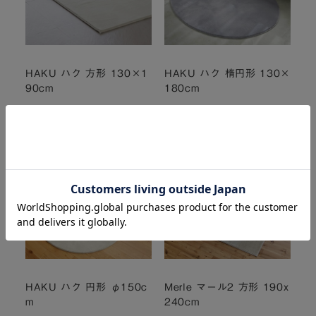
HAKU ハク 方形 130×1
HAKU ハク 楕円形 130×
90cm
180cm
¥37,000
¥38,000
(税込
¥40,700
)
(税込
¥41,800
)
¥37,000
～
¥38,000
～
(税込 ¥40,700
～
)
(税込 ¥41,800
～
)
HAKU ハク 円形 φ150c
Merle マール2 方形 190x
m
240cm