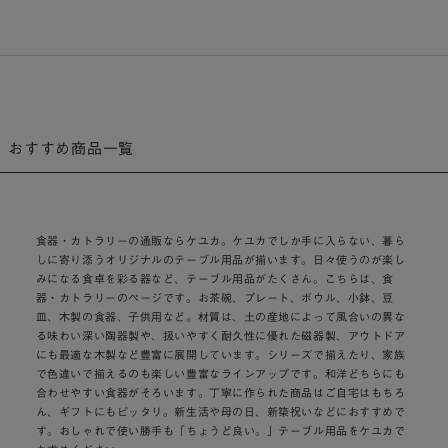
おすすめ商品一覧
食器・カトラリーの通販ならケユカ。ケユカでしか手に入らない、暮ら
しに寄り添うオリジナルのテーブル用品が揃います。日々使うのが楽し
みになる食卓を彩る器など、テーブル用品がたくさん。こちらは、食
器・カトラリーのページです。お茶碗、プレート、ボウル、小鉢、豆
皿、木製の食器、子供用など。材質は、土の産地によって風合いの異な
る味わい深い陶器製や、扱いやすく耐久性に優れた磁器製、アウトドア
にも最適な木製など豊富に展開しています。シリーズで揃えたり、家族
で色違いで揃えるのも楽しい豊富なラインアップです。和洋どちらにも
合わせやすい食器がそろいます。丁寧に作られた商品はご自宅はもちろ
ん、ギフトにもピッタリ。新生活や母の日、新築祝いなどにおすすめで
す。おしゃれで使い勝手も「ちょうど良い。」テーブル用品をケユカで