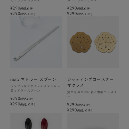
カトラリーシリーズ
カトラリーシリーズ
¥290
¥290
(税込
¥319
)
(税込
¥319
)
¥290
¥290
(税込 ¥319 )
(税込 ¥319 )
reac マドラー スプーン
カッティングコースター
マクラメ
シンプルなデザインのステンレス
製マドラースプーン
食卓を華やかに彩る木製コースタ
ー
¥290
(税込
¥319
)
¥290
¥290
(税込 ¥319 )
(税込
¥319
)
¥290
(税込 ¥319 )