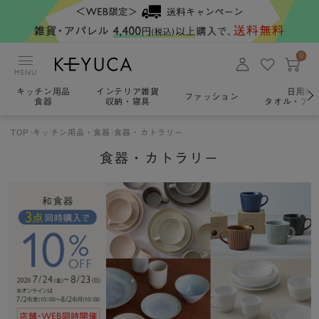
0
MENU
キッチン用品
インテリア雑貨
日用雑
ファッション
食器
収納・寝具
タオル・アロ
TOP
キッチン用品・食器
食器・カトラリー
食器・カトラリー