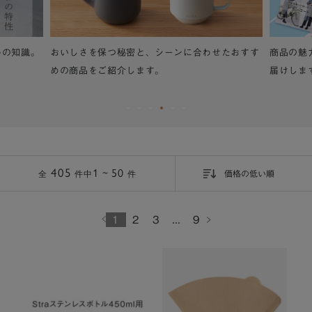
わの知識。
おいしさを保つ秘密と、シーンに合わせたおすす
商品の魅
めの商品をご紹介します。
届けしま
405
1 ~ 50
件
価格の低い順
全
件中
1
2
3
...
9