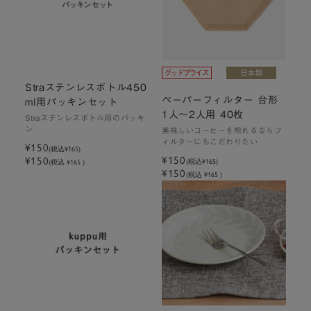
Straステンレスボトル450
ペーパーフィルター 台形
ml用パッキンセット
1人～2人用 40枚
Straステンレスボトル用のパッキ
ン
美味しいコーヒーを煎れるならフ
ィルターにもこだわりたい
¥150
(税込
¥165
)
¥150
¥150
(税込
¥165
)
(税込 ¥165 )
¥150
(税込 ¥165 )