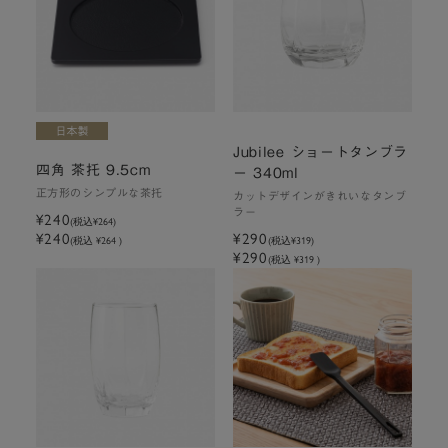
Jubilee ショートタンブラ
四角 茶托 9.5cm
ー 340ml
正方形のシンプルな茶托
カットデザインがきれいなタンブ
ラー
¥240
(税込
¥264
)
¥240
¥290
(税込 ¥264 )
(税込
¥319
)
¥290
(税込 ¥319 )