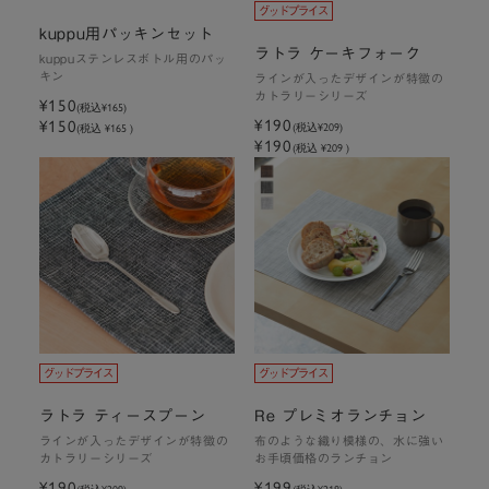
kuppu用パッキンセット
ラトラ ケーキフォーク
kuppuステンレスボトル用のパッ
キン
ラインが入ったデザインが特徴の
カトラリーシリーズ
¥150
(税込
¥165
)
¥190
¥150
(税込
¥209
)
(税込 ¥165 )
¥190
(税込 ¥209 )
ラトラ ティースプーン
Re プレミオランチョン
ラインが入ったデザインが特徴の
布のような織り模様の、水に強い
カトラリーシリーズ
お手頃価格のランチョン
¥190
¥199