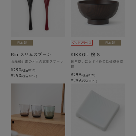
Rin スリムスプーン
KIKKOU 椀 S
食洗機対応の丼もの専用スプーン
日常使いにおすすめの低価格樹脂
椀
¥290
(税込
¥319
)
¥299
¥290
(税込
¥328
)
(税込 ¥319 )
¥299
(税込 ¥328 )