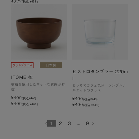
¥399
(税込 ¥438 )
ビストロタンブラー 220m
ITOME 椀
l
樹脂を使用したマットな質感が特
おうちでカフェ気分 シンプルシ
徴
ルエットのグラス
¥400
¥400
(税込
¥440
)
(税込
¥440
)
¥400
¥400
(税込 ¥440 )
(税込 ¥440 )
1
2
3
...
9