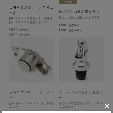
日付がわかるワインバキュ
飲み口かわるお酒グラス
ーム
飲み口の違いが楽しめる冷酒盃
簡単プッシュで空気抜き。酸化を
防いでワインの鮮度をキープ
¥590
(税込
¥649
)
¥550
¥590
(税込
¥605
)
(税込 ¥649 )
¥550
(税込 ¥605 )
シャンパンボトルストッパ
ストッパー付ワインポワラ
ー
ー
飲みきれないシャンパンも、炭酸
注ぐだけで空気を含ませ、まろや
キープ
かな飲み口