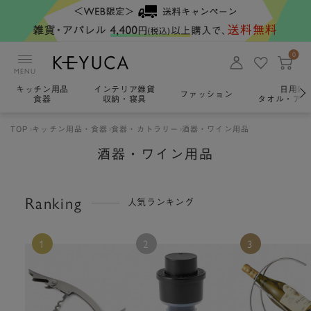
0
MENU
キッチン用品
インテリア雑貨
日用雑
ファッション
食器
収納・寝具
タオル・アロ
TOP
キッチン用品・食器
食器・カトラリー
酒器・ワイン用品
酒器・ワイン用品
Ranking
人気ランキング
1
2
3