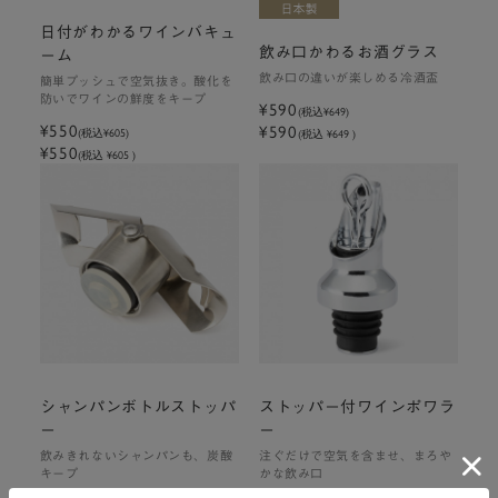
日付がわかるワインバキュ
飲み口かわるお酒グラス
ーム
飲み口の違いが楽しめる冷酒盃
簡単プッシュで空気抜き。酸化を
防いでワインの鮮度をキープ
¥590
(税込
¥649
)
¥550
¥590
(税込
¥605
)
(税込 ¥649 )
¥550
(税込 ¥605 )
シャンパンボトルストッパ
ストッパー付ワインポワラ
ー
ー
飲みきれないシャンパンも、炭酸
注ぐだけで空気を含ませ、まろや
キープ
かな飲み口