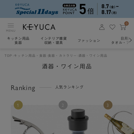
0
MENU
キッチン用品
インテリア雑貨
日用雑
ファッション
食器
収納・寝具
タオル・アロ
TOP
キッチン用品・食器
食器・カトラリー
酒器・ワイン用品
酒器・ワイン用品
Ranking
人気ランキング
1
2
3