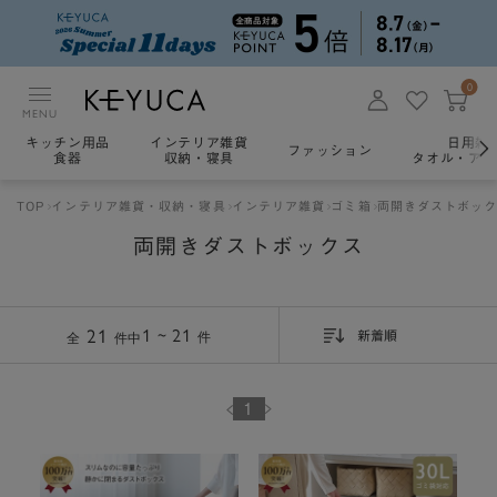
0
MENU
キッチン用品
インテリア雑貨
日用雑
ファッション
食器
収納・寝具
タオル・アロ
TOP
インテリア雑貨・収納・寝具
インテリア雑貨
ゴミ箱
両開きダストボッ
両開きダストボックス
21
1 ~ 21
件
全
件中
新着順
1