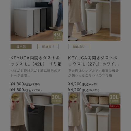
KEYUCA両開きダストボ
KEYUCA両開きダストボ
ックス LL（42L） ゴミ箱
ックス L（27L）ホワイト
ゴミ箱
45Lゴミ袋対応ゴミ箱に新色のグ
見た目はシンプルでも豊富な機能
レーが登場！
が備わったこだわりのゴミ箱
¥4,800
¥4,200
(税込
¥5,280
)
(税込
¥4,620
)
¥4,800
¥4,200
(税込 ¥5,280 )
(税込 ¥4,620 )