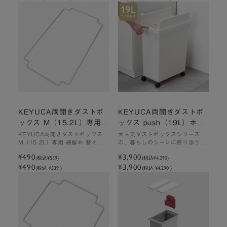
KEYUCA両開きダストボ
KEYUCA両開きダストボ
ックス M（15.2L）専用
ックス push（19L）ホワ
袋留め 替えパーツ
イト ゴミ箱 キャスター別
KEYUCA両開きダストボックス
大人気ダストボックスシリーズ
M（15.2L）専用 袋留め 替えパ
の、暮らしのシーンに寄り添う小
売
ーツ
回りのきくプッシュタイプ
¥490
¥3,900
(税込
¥539
)
(税込
¥4,290
)
¥490
¥3,900
(税込 ¥539 )
(税込 ¥4,290 )