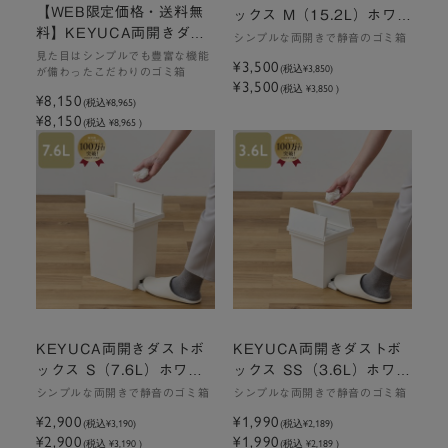
【WEB限定価格・送料無
ックス M（15.2L）ホワイ
料】KEYUCA両開きダス
ト ゴミ箱
シンプルな両開きで静音のゴミ箱
トボックス L（27L）ブラ
見た目はシンプルでも豊富な機能
¥3,500
(税込
¥3,850
)
が備わったこだわりのゴミ箱
ック 2個セット ゴミ箱
¥3,500
(税込 ¥3,850 )
¥8,150
(税込
¥8,965
)
¥8,150
(税込 ¥8,965 )
KEYUCA両開きダストボ
KEYUCA両開きダストボ
ックス S（7.6L）ホワイ
ックス SS（3.6L）ホワイ
ト ゴミ箱
ト ゴミ箱
シンプルな両開きで静音のゴミ箱
シンプルな両開きで静音のゴミ箱
¥2,900
¥1,990
(税込
¥3,190
)
(税込
¥2,189
)
¥2,900
¥1,990
(税込 ¥3,190 )
(税込 ¥2,189 )