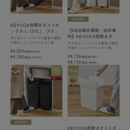
KEYUCA両開きダストボ
【WEB限定価格・送料無
ックス L（27L） ブラッ
料】KEYUCA両開きダス
ク ゴミ箱
見た目はシンプルでも豊富な機能
トボックス L（27L）ホワ
が備わったこだわりのゴミ箱
見た目はシンプルでも豊富な機能
が備わったこだわりのゴミ箱
イト 2個セット ゴミ箱
¥4,200
(税込
¥4,620
)
¥8,150
¥4,200
(税込
¥8,965
)
(税込 ¥4,620 )
¥8,150
(税込 ¥8,965 )
KEYUCA両開きダストボ