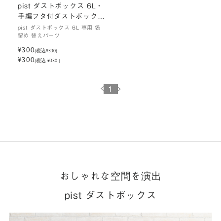
pist ダストボックス 6L・
手編フタ付ダストボックス
用 袋留め
pist ダストボックス 6L 専用 袋
留め 替えパーツ
¥300
(税込
¥330
)
¥300
(税込 ¥330 )
1
おしゃれな空間を演出
pist ダストボックス