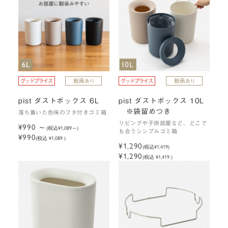
pist ダストボックス 6L
pist ダストボックス 10L
※袋留めつき
落ち着いた色味のフタ付きゴミ箱
リビングや子供部屋など、どこで
¥990
(税込
¥1,089
)
も合うシンプルゴミ箱
¥990
(税込 ¥1,089 )
¥1,290
(税込
¥1,419
)
¥1,290
(税込 ¥1,419 )