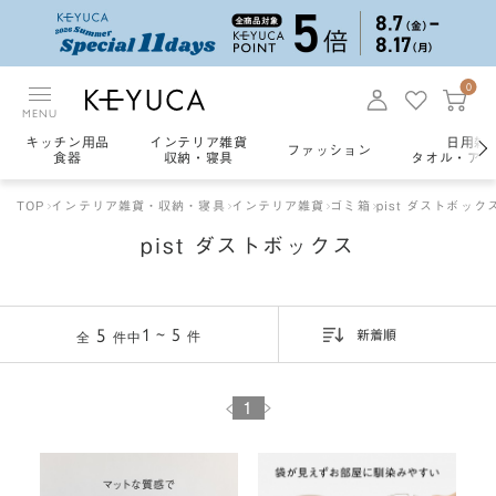
0
MENU
キッチン用品
インテリア雑貨
日用雑
ファッション
食器
収納・寝具
タオル・アロ
TOP
インテリア雑貨・収納・寝具
インテリア雑貨
ゴミ箱
pist ダストボック
pist ダストボックス
5
1 ~ 5
件
全
件中
新着順
1