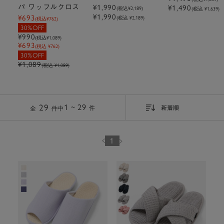
んマーニー
¥1,990
パ ワッフルクロス
¥1,490
(税込
¥2,189
)
(税込 ¥1,639)
¥1,990
¥693
(税込 ¥2,189)
(税込
¥762
)
30%OFF
¥990
(税込
¥1,089
)
¥693
(税込 ¥762)
30%OFF
¥1,089
(税込 ¥1,089)
29
1 ~ 29
件
新着順
全
件中
1