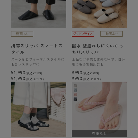
携帯スリッパ スマートス
撥水 型崩れしにくいかっ
タイル
ちりスリッパ
スーツなどフォーマルスタイルに
上品なツヤ感と丈夫な甲で、自分
も合うスリッパに
用にもお客様用にも
¥1,990
¥990
(税込
¥2,189
)
(税込
¥1,089
)
¥1,990
¥990
(税込 ¥2,189 )
(税込 ¥1,089 )
在庫なし