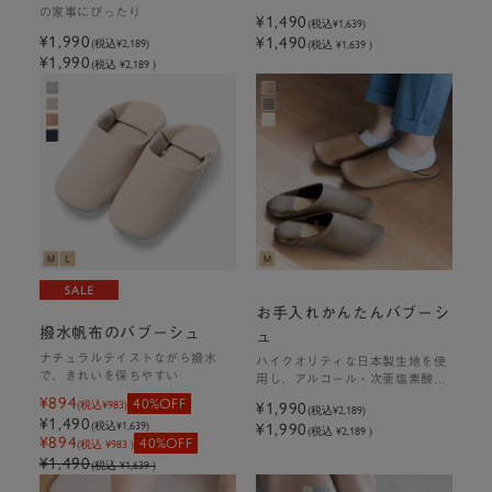
の家事にぴったり
¥1,490
(税込
¥1,639
)
¥1,990
¥1,490
(税込
¥2,189
)
(税込 ¥1,639 )
¥1,990
(税込 ¥2,189 )
お手入れかんたんバブーシ
撥水帆布のバブーシュ
ュ
ナチュラルテイストながら撥水
ハイクオリティな日本製生地を使
で、きれいを保ちやすい
用し、アルコール・次亜塩素酸対
応
¥894
40%OFF
(税込
¥983
)
¥1,990
(税込
¥2,189
)
¥1,490
(税込
¥1,639
)
¥1,990
(税込 ¥2,189 )
¥894
40%OFF
(税込 ¥983 )
¥1,490
(税込 ¥1,639 )