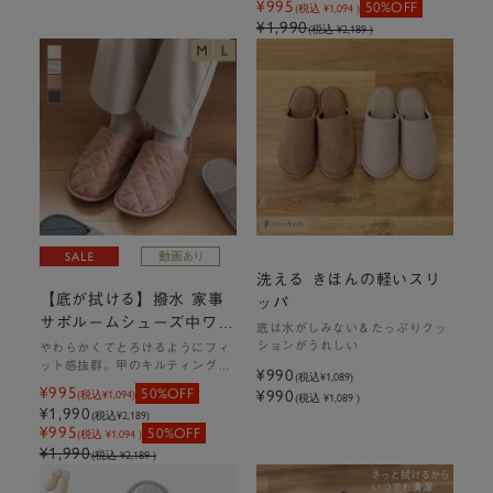
¥995
50%OFF
(税込 ¥1,094 )
¥1,990
(税込 ¥2,189 )
洗える きほんの軽いスリ
【底が拭ける】撥水 家事
ッパ
サポルームシューズ中ワタ
底は水がしみない＆たっぷりクッ
甲キルト
ションがうれしい
やわらかくてとろけるようにフィ
ット感抜群。甲のキルティングが
¥990
(税込
¥1,089
)
ふっくらおしゃれ
¥995
50%OFF
¥990
(税込
¥1,094
)
(税込 ¥1,089 )
¥1,990
(税込
¥2,189
)
¥995
50%OFF
(税込 ¥1,094 )
¥1,990
(税込 ¥2,189 )