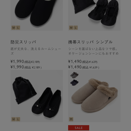
防災スリッパ
携帯スリッパ シンプル
底が丈夫な、洗えるルームシュー
シーンを選ばない上品なツヤ感。
ズ
オケージョンシーンにもおすすめ
¥1,990
¥1,490
(税込
¥2,189
)
(税込
¥1,639
)
¥1,990
¥1,490
(税込 ¥2,189 )
(税込 ¥1,639 )