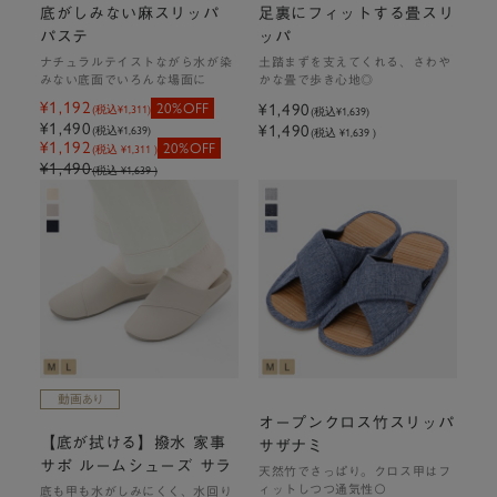
底がしみない麻スリッパ
足裏にフィットする畳スリ
パステ
ッパ
ナチュラルテイストながら水が染
土踏まずを支えてくれる、さわや
みない底面でいろんな場面に
かな畳で歩き心地◎
¥1,192
20%OFF
¥1,490
(税込
¥1,311
)
(税込
¥1,639
)
¥1,490
¥1,490
(税込
¥1,639
)
(税込 ¥1,639 )
¥1,192
20%OFF
(税込 ¥1,311 )
¥1,490
(税込 ¥1,639 )
オープンクロス竹スリッパ
【底が拭ける】撥水 家事
サザナミ
サポ ルームシューズ サラ
天然竹でさっぱり。クロス甲はフ
ィットしつつ通気性〇
底も甲も水がしみにくく、水回り