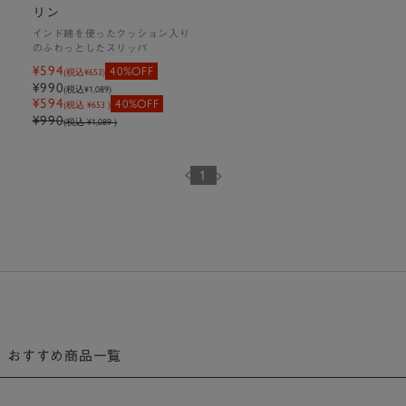
リン
インド綿を使ったクッション入り
のふわっとしたスリッパ
¥594
40%OFF
(税込
¥653
)
¥990
(税込
¥1,089
)
¥594
40%OFF
(税込 ¥653 )
¥990
(税込 ¥1,089 )
1
おすすめ商品一覧