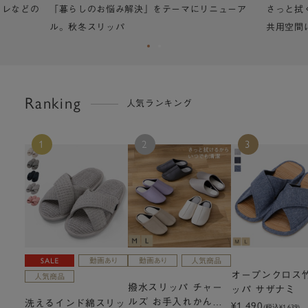
ニューア
さっと拭くだけで清潔、お客様用やトイレなどの
「暮らし
共用空間におすすめ。
ル。秋冬
Ranking
人気ランキング
1
2
3
オープンクロス
撥水スリッパ チャー
ッパ サザナミ
ルズ お手入れかんた
洗えるインド綿スリッ
¥1,490
(税込
¥1,639
)