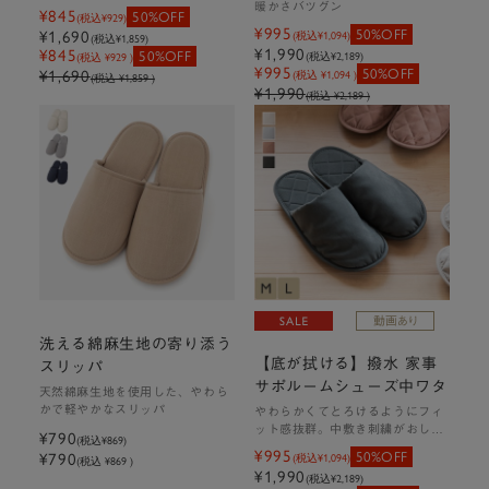
暖かさバツグン
¥845
50%OFF
(税込
¥929
)
¥995
50%OFF
¥1,690
(税込
¥1,094
)
(税込
¥1,859
)
¥1,990
¥845
50%OFF
(税込
¥2,189
)
(税込 ¥929 )
¥995
50%OFF
¥1,690
(税込 ¥1,094 )
(税込 ¥1,859 )
¥1,990
(税込 ¥2,189 )
洗える綿麻生地の寄り添う
【底が拭ける】撥水 家事
スリッパ
サポルームシューズ中ワタ
天然綿麻生地を使用した、やわら
かで軽やかなスリッパ
やわらかくてとろけるようにフィ
ット感抜群。中敷き刺繍がおしゃ
¥790
(税込
¥869
)
れ
¥995
50%OFF
¥790
(税込
¥1,094
)
(税込 ¥869 )
¥1,990
(税込
¥2,189
)