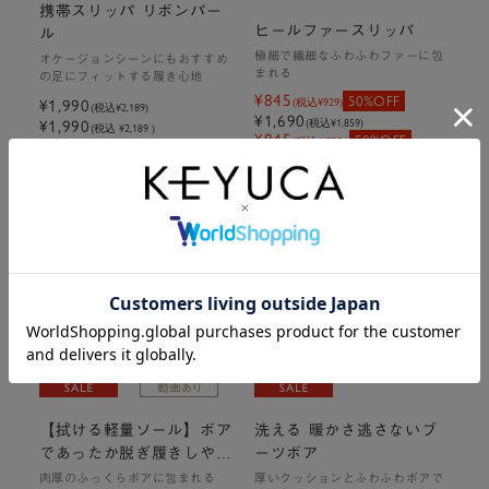
携帯スリッパ リボンパー
ヒールファースリッパ
ル
極細で繊細なふわふわファーに包
オケージョンシーンにもおすすめ
まれる
の足にフィットする履き心地
¥845
50%OFF
(税込
¥929
)
¥1,990
(税込
¥2,189
)
¥1,690
(税込
¥1,859
)
¥1,990
(税込 ¥2,189 )
¥845
50%OFF
(税込 ¥929 )
¥1,690
(税込 ¥1,859 )
【拭ける軽量ソール】ボア
洗える 暖かさ逃さないブ
であったか脱ぎ履きしやす
ーツボア
いスリッパ
肉厚のふっくらボアに包まれる
厚いクッションとふわふわボアで