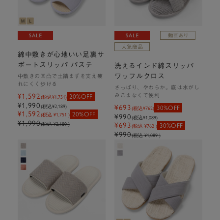
綿中敷きが心地いい足裏サ
ポートスリッパ パステ
洗えるインド綿スリッパ
ワッフルクロス
中敷きの凹凸で土踏まずを支え疲
れにくく歩ける
さっぱり、やわらか。底は水がし
¥1,592
みこまなくて便利
20%OFF
(税込
¥1,751
)
¥1,990
(税込
¥2,189
)
¥693
30%OFF
(税込
¥762
)
¥1,592
20%OFF
(税込 ¥1,751 )
¥990
(税込
¥1,089
)
¥1,990
(税込 ¥2,189 )
¥693
30%OFF
(税込 ¥762 )
¥990
(税込 ¥1,089 )