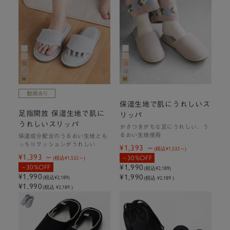
保湿生地で肌にうれしいス
足指開放 保湿生地で肌に
リッパ
うれしいスリッパ
かさつきがちな足にうれしい、う
るおい生地使用
保湿成分配合のうるおい生地とも
っちりクッションがうれしい
¥1,393
(税込
¥1,532
)
¥1,393
30%OFF
(税込
¥1,532
)
¥1,990
30%OFF
(税込
¥2,189
)
¥1,990
¥1,990
(税込
¥2,189
)
(税込 ¥2,189 )
¥1,990
(税込 ¥2,189 )