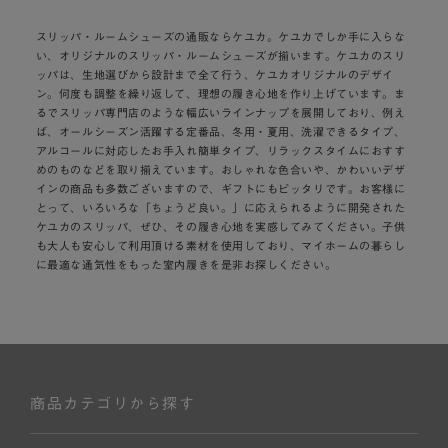
スリッパ・ルームシューズの通販ならケユカ。ケユカでしか手に入らな
い、オリジナルのスリッパ・ルームシューズが揃います。ケユカのスリ
ッパは、生地選びから設計まで全て行う、ケユカオリジナルのデザイ
ン。何度も調整を繰り返して、理想の履き心地を作り上げています。ま
るでスリッパ専門店のような幅広いラインナップを展開しており、例え
ば、オールシーズン活躍する定番品、冬用・夏用、洗濯できるタイプ、
アルコールに対応したお手入れ簡単タイプ、リラックスタイムにおすす
めのものなどを取り揃えています。おしゃれな色合いや、かわいいデザ
インの商品も多数ございますので、ギフトにもピッタリです。お客様に
とって、いろいろな「ちょうど良い。」に応えられるように開発された
ケユカのスリッパ、ぜひ、その履き心地を実感してみてください。子供
も大人も安心して利用頂ける素材を使用しており、マイホームの暮らし
に最適な通気性をもった室内履きを是非お探しください。
商品カテゴリから探す