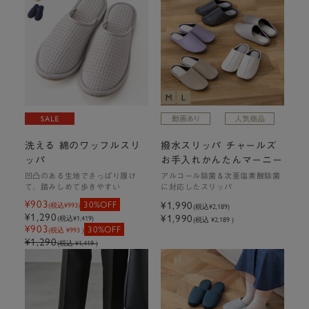
洗える 綿のワッフルスリ
撥水スリッパ チャールズ
ッパ
お手入れかんたんマーニー
凹凸のある生地でさっぱり履け
アルコール除菌＆次亜塩素酸除菌
て、踏みしめて歩きやすい
に対応したスリッパ
¥903
30%OFF
¥1,990
(税込
¥993
)
(税込
¥2,189
)
¥1,290
¥1,990
(税込
¥1,419
)
(税込 ¥2,189 )
¥903
30%OFF
(税込 ¥993 )
¥1,290
(税込 ¥1,419 )