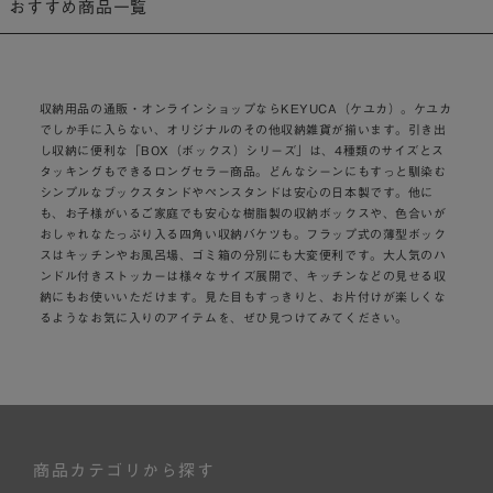
おすすめ商品一覧
収納用品の通販・オンラインショップならKEYUCA（ケユカ）。ケユカ
でしか手に入らない、オリジナルのその他収納雑貨が揃います。引き出
し収納に便利な「BOX（ボックス）シリーズ」は、4種類のサイズとス
タッキングもできるロングセラー商品。どんなシーンにもすっと馴染む
シンプルなブックスタンドやペンスタンドは安心の日本製です。他に
も、お子様がいるご家庭でも安心な樹脂製の収納ボックスや、色合いが
おしゃれなたっぷり入る四角い収納バケツも。フラップ式の薄型ボック
スはキッチンやお風呂場、ゴミ箱の分別にも大変便利です。大人気のハ
ンドル付きストッカーは様々なサイズ展開で、キッチンなどの見せる収
納にもお使いいただけます。見た目もすっきりと、お片付けが楽しくな
るようなお気に入りのアイテムを、ぜひ見つけてみてください。
商品カテゴリから探す