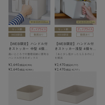
【WEB限定】ハンドル付
【WEB限定】ハンドル付
きストッカー 中型 4個セ
きストッカー浅型 4個セッ
ット
ト | W18×D29×H15cm
高いところでの整理収納に便利な
「あと少し低かったら入るのに」
ハンドル付きのボックス
を解消
¥2,640
¥2,470
(税込
¥2,904
)
(税込
¥2,717
)
¥2,640
¥2,470
(税込 ¥2,904 )
(税込 ¥2,717 )