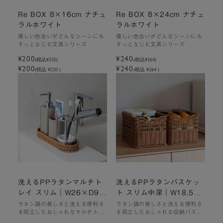
Re BOX 8×16cm ナチュ
Re BOX 8×24cm ナチュ
ラルホワイト
ラルホワイト
優しい色合いがどんなシーンにも
優しい色合いがどんなシーンにも
すっとなじむ文具シリーズ
すっとなじむ文具シリーズ
¥200
¥240
(税込
¥220
)
(税込
¥264
)
¥200
¥240
(税込 ¥220 )
(税込 ¥264 )
洗えるPPラタンマルチト
洗えるPPラタンバスケッ
レイ スリム｜W26×D9×
ト スリム中深｜W18.5×
H3cm
D26.5×H16cm
ラタン調の美しさと洗える便利さ
ラタン調の美しさと洗える便利さ
を両立したおしゃれなマルチトレ
を両立したおしゃれな収納バスケ
イ
ット