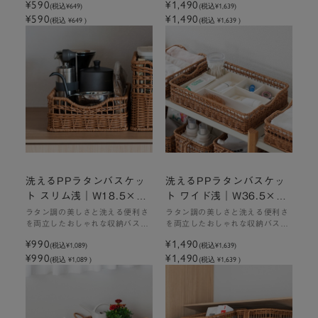
¥590
¥1,490
(税込
¥649
)
(税込
¥1,639
)
¥590
¥1,490
(税込 ¥649 )
(税込 ¥1,639 )
洗えるPPラタンバスケッ
洗えるPPラタンバスケッ
ト スリム浅｜W18.5×D2
ト ワイド浅｜W36.5×D2
6.5×H8cm
6.5×H8cm
ラタン調の美しさと洗える便利さ
ラタン調の美しさと洗える便利さ
を両立したおしゃれな収納バスケ
を両立したおしゃれな収納バスケ
ット
ット
¥990
¥1,490
(税込
¥1,089
)
(税込
¥1,639
)
¥990
¥1,490
(税込 ¥1,089 )
(税込 ¥1,639 )