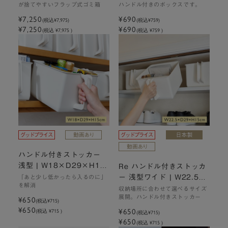
が捨てやすいフラップ式ゴミ箱
ハンドル付きのボックスです。
¥7,250
¥690
(税込
¥7,975
)
(税込
¥759
)
¥7,250
¥690
(税込 ¥7,975 )
(税込 ¥759 )
ハンドル付きストッカー
浅型 | W18×D29×H15c
Re ハンドル付きストッカ
m
ー 浅型ワイド | W22.5×
「あと少し低かったら入るのに」
を解消
D29×H15cm
収納場所に合わせて選べるサイズ
¥650
展開。ハンドル付きストッカー
(税込
¥715
)
¥650
¥650
(税込 ¥715 )
(税込
¥715
)
¥650
(税込 ¥715 )