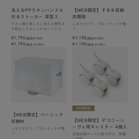
洗えるPPラタンハンドル
【WEB限定】すきま収納
付きストッカー 深型スリ
衣類用
ム｜W15×D40×H24cm
ラタン調の美しさと洗える便利さ
しまうだけで、クローゼットが整
を両立したおしゃれなハンドル付
う
ストッカー
¥1,790
¥1,190
(税込
¥1,969
)
(税込
¥1,309
)
¥1,790
¥1,190
(税込 ¥1,969 )
(税込 ¥1,309 )
【WEB限定】ベーシック
【WEB限定】デコニーシ
収納M
ーヴォ用キャスター 4個入
しまうだけで、クローゼットが整
う
多段収納ケースに取り付け、移動
に便利