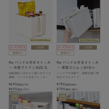
Re ハンドル付きストッカ
Re ハンドル付きストッカ
ー 中型ワイド | W22.5×
ー 深型スリム | W15×D4
D29×H20cm
0×H24cm
収納場所に合わせて選べるサイズ
シンク下や洗面下、隙間収納に便
展開。ハンドル付きストッカー
利なスリムタイプ
¥690
¥790
(税込
¥759
)
(税込
¥869
)
¥690
¥790
(税込 ¥759 )
(税込 ¥869 )