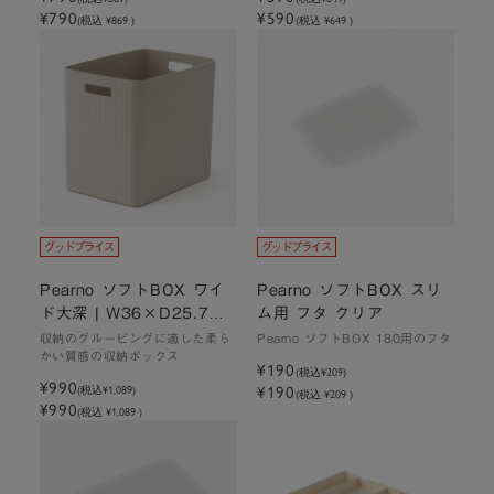
¥790
¥590
(税込 ¥869 )
(税込 ¥649 )
Pearno ソフトBOX ワイ
Pearno ソフトBOX スリ
ド大深 | W36×D25.7×
ム用 フタ クリア
H32cm
収納のグルーピングに適した柔ら
Pearno ソフトBOX 180用のフタ
かい質感の収納ボックス
¥190
(税込
¥209
)
¥990
¥190
(税込
¥1,089
)
(税込 ¥209 )
¥990
(税込 ¥1,089 )