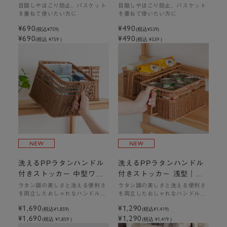
売り）
売り）
目隠しやほこり防止、バスケット
目隠しやほこり防止、バスケット
を重ねて使いたい方に
を重ねて使いたい方に
¥690
¥490
(税込
¥759
)
(税込
¥539
)
¥690
¥490
(税込 ¥759 )
(税込 ¥539 )
洗えるPPラタンハンドル
洗えるPPラタンハンドル
付きストッカー 中型ワイ
付きストッカー 浅型｜W1
ド｜W22.5×D29×H20c
8×D29×H13cm
ラタン調の美しさと洗える便利さ
ラタン調の美しさと洗える便利さ
を両立したおしゃれなハンドル付
を両立したおしゃれなハンドル付
m
ストッカー
ストッカー
¥1,690
¥1,290
(税込
¥1,859
)
(税込
¥1,419
)
¥1,690
¥1,290
(税込 ¥1,859 )
(税込 ¥1,419 )