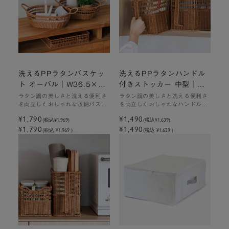
洗えるPPラタンバスケッ
洗えるPPラタンハンドル
ト オーバル｜W36.5×D2
付きストッカー 中型｜W1
6.5×H12cm
8×D29×H20cm
ラタン調の美しさと洗える便利さ
ラタン調の美しさと洗える便利さ
を両立したおしゃれな収納バスケ
を両立したおしゃれなハンドル付
ット
ストッカー
¥1,790
¥1,490
(税込
¥1,969
)
(税込
¥1,639
)
¥1,790
¥1,490
(税込 ¥1,969 )
(税込 ¥1,639 )