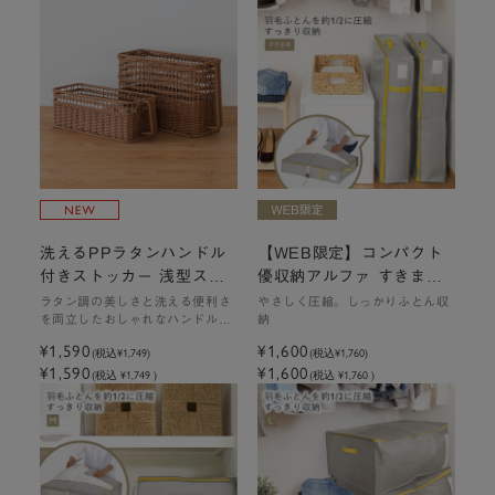
洗えるPPラタンハンドル
【WEB限定】コンパクト
付きストッカー 浅型スリ
優収納アルファ すきま用
ム｜W15×D40×13cm
｜ふとん収納袋
ラタン調の美しさと洗える便利さ
やさしく圧縮。しっかりふとん収
を両立したおしゃれなハンドル付
納
ストッカー
¥1,590
¥1,600
(税込
¥1,749
)
(税込
¥1,760
)
¥1,590
¥1,600
(税込 ¥1,749 )
(税込 ¥1,760 )