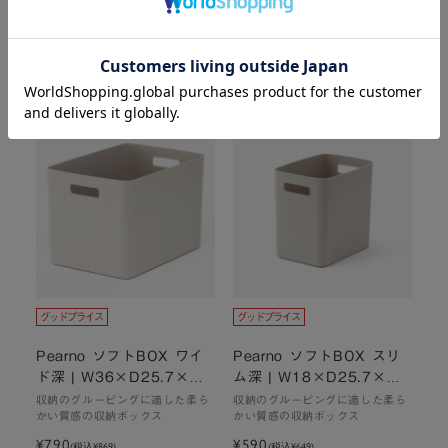
Pearno ソフトBOX スリ
Pearno ソフトBOX ワイ
ム中深 | W18×D25.7×
ド中深 | W36×D25.7×
H16cm
H16cm
収納のグルーピングに適した柔ら
収納のグルーピングに適した柔ら
かい質感の収納ボックス
かい質感の収納ボックス
¥490
¥590
(税込
¥539
)
(税込
¥649
)
¥490
¥590
(税込 ¥539 )
(税込 ¥649 )
Pearno ソフトBOX ワイ
Pearno ソフトBOX スリ
ド深 | W36×D25.7×H2
ム深 | W18×D25.7×H2
4cm
4cm
収納のグルーピングに適した柔ら
収納のグルーピングに適した柔ら
かい質感の収納ボックス
かい質感の収納ボックス
¥790
¥590
(税込
¥869
)
(税込
¥649
)