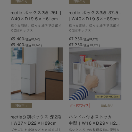
rectie ボックス2段 25L |
rectie ボックス3段 37.5L
W40×D19.5×H61cm
| W40×D19.5×H89cm
様々な用途、様々な場所で活躍す
様々な用途、様々な場所で活躍す
る2段ボックス
る3段ボックス
¥5,400
¥7,250
(税込
¥5,940
)
(税込
¥7,975
)
¥5,400
¥7,250
(税込 ¥5,940 )
(税込 ¥7,975 )
rectie分別ボックス 深2段
ハンドル付きストッカー
| W37×D22×H89cm
中型 | W18×D29×H20c
m
プラゴミや空箱などかさばるゴミ
高いところでの整理収納に便利な