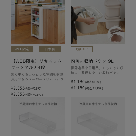
【WEB限定】リセスリム
四角い収納バケツ 9L
ラックマルチ4段
掃除道具や日用品、おもちゃの収
納に。整理しやすい収納バケツ
家の中のちょっとした隙間を有効
活用できるスーパースリムラック
¥1,190
(税込
¥1,309
)
¥1,190
¥2,355
(税込 ¥1,309 )
(税込
¥2,590
)
¥2,355
(税込 ¥2,590 )