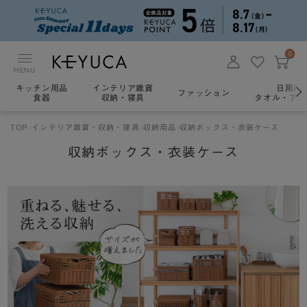
0
MENU
キッチン用品
インテリア雑貨
日用雑
ファッション
食器
収納・寝具
タオル・アロ
TOP
インテリア雑貨・収納・寝具
収納用品
収納ボックス・衣装ケース
収納ボックス・衣装ケース