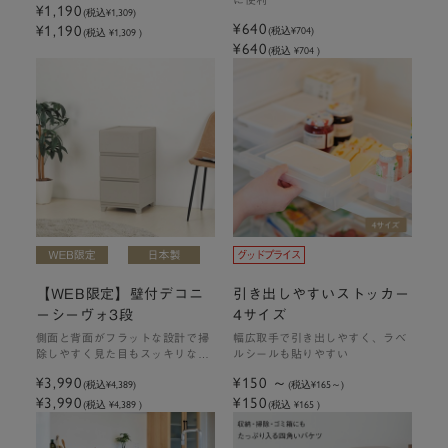
¥1,190
(税込
¥1,309
)
¥640
¥1,190
(税込
¥704
)
(税込 ¥1,309 )
¥640
(税込 ¥704 )
【WEB限定】壁付デコニ
引き出しやすいストッカー
ーシーヴォ3段
4サイズ
側面と背面がフラットな設計で掃
幅広取手で引き出しやすく、ラベ
除しやすく見た目もスッキリな多
ルシールも貼りやすい
段収納ケース
¥3,990
¥150
(税込
¥4,389
)
(税込
¥165
)
¥3,990
¥150
(税込 ¥4,389 )
(税込 ¥165 )