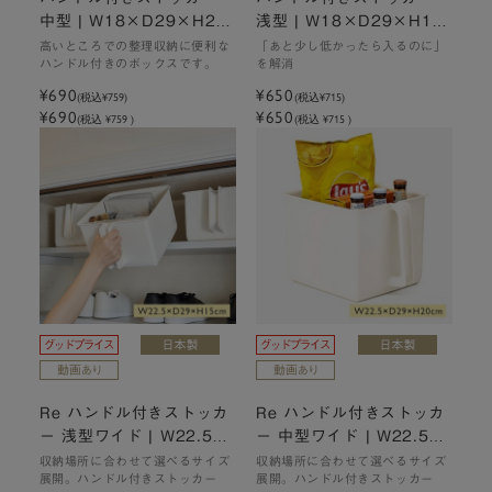
中型 | W18×D29×H20c
浅型 | W18×D29×H15c
m
m
高いところでの整理収納に便利な
「あと少し低かったら入るのに」
ハンドル付きのボックスです。
を解消
¥690
¥650
(税込
¥759
)
(税込
¥715
)
¥690
¥650
(税込 ¥759 )
(税込 ¥715 )
Re ハンドル付きストッカ
Re ハンドル付きストッカ
ー 浅型ワイド | W22.5×
ー 中型ワイド | W22.5×
D29×H15cm
D29×H20cm
収納場所に合わせて選べるサイズ
収納場所に合わせて選べるサイズ
展開。ハンドル付きストッカー
展開。ハンドル付きストッカー