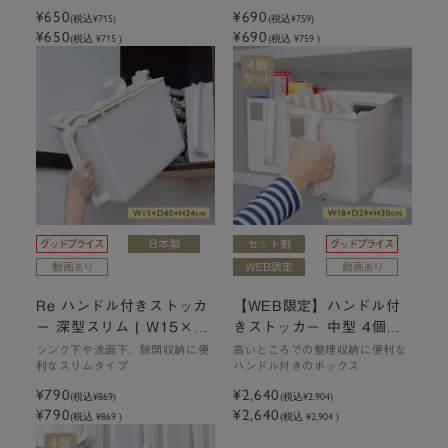
¥650
¥690
(税込
¥715
)
(税込
¥759
)
¥650
¥690
(税込 ¥715 )
(税込 ¥759 )
Re ハンドル付きストッカ
【WEB限定】ハンドル付
ー 深型スリム | W15×D4
きストッカー 中型 4個セ
0×H24cm
ット
シンク下や洗面下、隙間収納に便
高いところでの整理収納に便利な
利なスリムタイプ
ハンドル付きのボックス
¥790
¥2,640
(税込
¥869
)
(税込
¥2,904
)
¥790
¥2,640
(税込 ¥869 )
(税込 ¥2,904 )