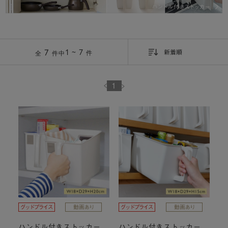
7
1 ~ 7
件
全
件中
新着順
1
ハンドル付きストッカー
ハンドル付きストッカー