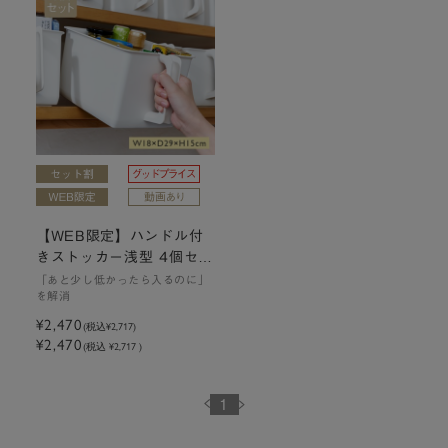
【WEB限定】ハンドル付
きストッカー浅型 4個セッ
ト | W18×D29×H15cm
「あと少し低かったら入るのに」
を解消
¥2,470
(税込
¥2,717
)
¥2,470
(税込 ¥2,717 )
1