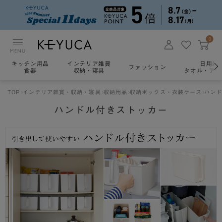
0
MENU
キッチン用品
インテリア雑貨
日用雑
ファッション
食器
収納・寝具
タオル・アロ
TOP
インテリア雑貨・収納・寝具
収納用品
収納ボックス・衣装ケース
ハン
ハンドル付きストッカー