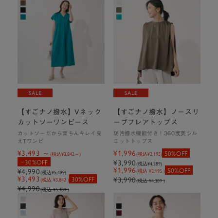
商品はこちら
軽やかな着心地ときれいめな表情をあわせ持ったアウターなの
で、どんなスタイルにも。
雨や汚れに強いすごナノ撥水なのでアウトドアなど春のお出かけ
にもぴったりです。
【すごナノ撥水】Vネック
【すごナノ撥水】ノースリ
撥水
カットソーワンピース
ーブフレアトップス
防汚
カットソーだから楽ちんキレイ見
防汚撥水機能付き！360度美シル
えTワンピ
エットトップス
ウォッシャブル
¥3,493
¥1,996
50%OFF
(税込
¥3,842
)
(税込
¥2,195
)
30%OFF
¥3,990
(税込
¥4,389
)
【すごナノ撥水】フードジャケッ
¥1,996
50%OFF
¥4,990
(税込 ¥2,195 )
(税込
¥5,489
)
ト
¥3,493
30%OFF
¥3,990
(税込 ¥3,842 )
(税込 ¥4,389 )
¥4,990
￥8,990（税込￥9,889）
(税込 ¥5,489 )
カラー：オフホワイト、ベージ