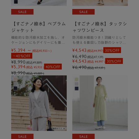
商品はこちら
【すごナノ撥水】ペプラム
【すごナノ撥水】タックシ
インナーを変えて使えるシーズンを問わない8分袖が便利な大人
ジャケット
ャツワンピース
シャツ。
機能的な防汚撥水加工を施し、オ
防汚撥水機能つき！羽織りとして
汚れに強いすごナノ撥水なのでどんなときもきれいに心地よく着
ケージョンにもデイリーにも着回
も使える着回し力抜群のシャツワ
られます。
せるペプラムジャケット
ンピース
¥5,394
¥4,543
30%OFF
(税込
¥5,933
)
(税込
¥4,997
)
40%OFF
¥6,490
(税込
¥7,139
)
¥4,543
30%OFF
¥8,990
(税込 ¥4,997 )
(税込
¥9,889
)
撥水
¥5,394
40%OFF
¥6,490
(税込 ¥5,933 )
(税込 ¥7,139 )
¥8,990
防汚
(税込 ¥9,889 )
ウォッシャブル
【すごナノ撥水】バックフレアベ
ーシックシャツ
￥4,990（税込￥5,489）
カラー：ホワイト、ネイビー、サ
ックス（ストライプ）、ピンク
（ストライプ）