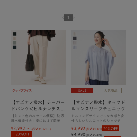
1
春アウターのマストアイテム
【すごナノ撥水】テーパー
【すごナノ撥水】タックド
大人の日常に寄り添うフードジャケット
ドパンツ＜ヒルナンデス！
ルマンスリーブチュニック
で紹介されました＞
【ミント色のみセール価格】防汚
ドルマンデザインでこなれ感と女
撥水機能付き！楽にはけて即美脚
性らしいシルエットのシャツチュ
が叶う、大人気テーパードパンツ
ニック
¥3,992
¥3,992
20%OFF
(税込
¥4,391
)
(税込
¥4,391
)
20%OFF
¥4,990
(税込
¥5,489
)