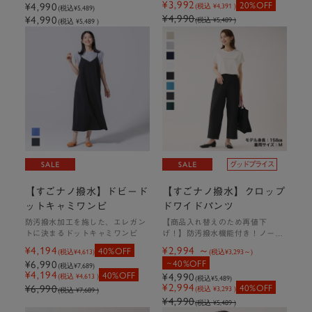
¥3,992
20%OFF
¥4,990
(税込 ¥4,391 )
(税込
¥5,489
)
¥4,990
¥4,990
(税込 ¥5,489 )
(税込 ¥5,489 )
【すごナノ撥水】ドビード
【すごナノ撥水】クロップ
ットキャミワンピ
ドワイドパンツ
防汚撥水加工を施した、エレガン
【商品入れ替えのため再値下
トに決まるドットキャミワンピ
げ！】防汚撥水機能付き！ノータ
ックで美脚になれるワイドパンツ
¥4,194
¥2,994
40%OFF
(税込
¥4,613
)
(税込
¥3,293
)
¥6,990
40%OFF
(税込
¥7,689
)
¥4,194
40%OFF
¥4,990
(税込 ¥4,613 )
(税込
¥5,489
)
¥2,994
¥6,990
40%OFF
(税込 ¥3,293 )
(税込 ¥7,689 )
¥4,990
(税込 ¥5,489 )