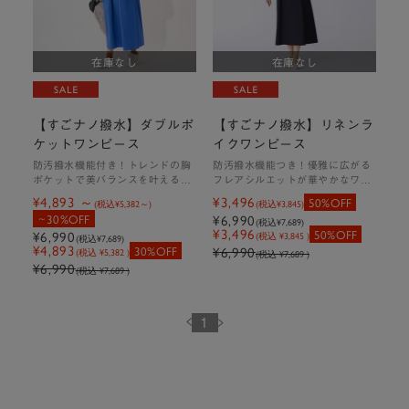
撥水
防汚
在庫なし
在庫なし
ウォッシャブル
ストレッチ
【すごナノ撥水】ダブルポ
【すごナノ撥水】リネンラ
【すごナノ撥水】テーパードパン
ケットワンピース
イクワンピース
ツ
防汚撥水機能付き！トレンドの胸
防汚撥水機能つき！優雅に広がる
￥4,990（税込￥5,489）
ポケットで美バランスを叶えるワ
フレアシルエットが華やかなワン
ンピース
ピース
¥4,893
¥3,496
50%OFF
(税込
¥5,382
)
(税込
¥3,845
)
カラー：ブラック、ライトベージ
30%OFF
¥6,990
(税込
¥7,689
)
ュ、ミント、ネイビー
¥3,496
50%OFF
¥6,990
(税込 ¥3,845 )
(税込
¥7,689
)
サイズ：S、M、L
¥4,893
30%OFF
¥6,990
(税込 ¥5,382 )
(税込 ¥7,689 )
¥6,990
(税込 ¥7,689 )
詳細・購入はこちら
1