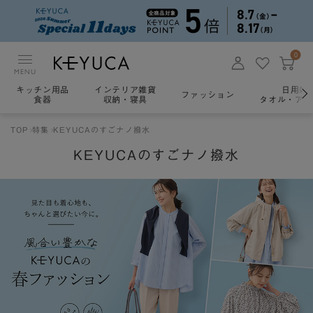
0
MENU
キッチン用品
インテリア雑貨
日用雑
ファッション
食器
収納・寝具
タオル・アロ
TOP
特集
KEYUCAのすごナノ撥水
KEYUCAのすごナノ撥水