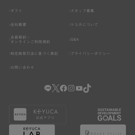
ギフト
スタッフ募集
会社概要
ケユカについて
会員規約・
Q&A
オンラインご利用規約
特定商取引法に基づく表記
プライバシーポリシー
商品はこちら
お問い合わせ
ウエストはぐるり一周ゴム仕様で楽なはき心地。トップスをイン
してももたつきにくいです◎
すごナノ撥水なので泥ハネも心配ナシ、いつでもきれい◎
撥水
防汚
ウォッシャブル
【すごナノ撥水】タフタフレアス