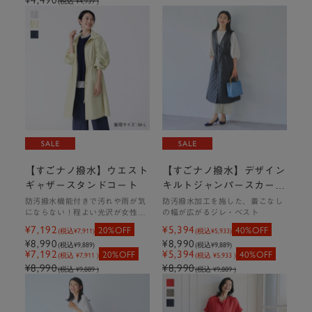
(税込 ¥4,939 )
ON・OFF問わず使える万能アイテム
楽にはけて美脚見えするテーパードパンツ
【すごナノ撥水】ウエスト
【すごナノ撥水】デザイン
ギャザースタンドコート
キルトジャンパースカート
ジレ
防汚撥水機能付きで汚れや雨が気
防汚撥水加工を施した、着こなし
にならない！程よい光沢が女性ら
の幅が広がるジレ・ベスト
しさを演出するスプリングコート
¥7,192
¥5,394
20%OFF
40%OFF
(税込
¥7,911
)
(税込
¥5,933
)
¥8,990
¥8,990
(税込
¥9,889
)
(税込
¥9,889
)
¥7,192
¥5,394
20%OFF
40%OFF
(税込 ¥7,911 )
(税込 ¥5,933 )
¥8,990
¥8,990
(税込 ¥9,889 )
(税込 ¥9,889 )