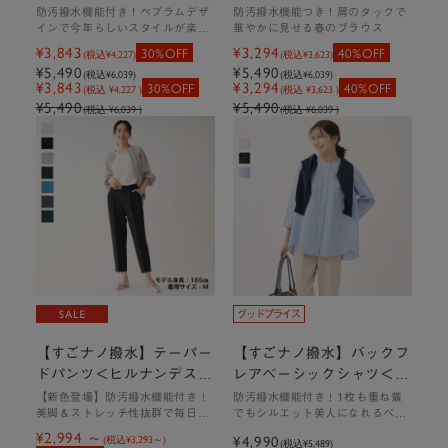
ウス
防汚撥水機能付き！ペプラムデザ
防汚撥水機能つき！肩のタックで
インで今年らしいスタイルが楽し
華やかに見せる春のブラウス
めるブラウス
¥3,843
¥3,294
30%OFF
40%OFF
(税込
¥4,227
)
(税込
¥3,623
)
¥5,490
¥5,490
(税込
¥6,039
)
(税込
¥6,039
)
¥3,843
¥3,294
30%OFF
40%OFF
(税込 ¥4,227 )
(税込 ¥3,623 )
¥5,490
¥5,490
(税込 ¥6,039 )
(税込 ¥6,039 )
商品はこちら
【すごナノ撥水】テーパー
【すごナノ撥水】バックフ
ドパンツ＜ヒルナンデス！
レアベーシックシャツ＜ヒ
で紹介されました＞
ルナンデス！で紹介されま
【新色登場】防汚撥水機能付き！
防汚撥水機能付き！1枚も重ね着
クラシカルなフリルカラーと取り外せるボウタイで着回し力抜群
美脚＆ストレッチ性抜群で毎日着
でもシルエット美人になれるベー
した＞
のブラウス。
たくなるKEYUCAの定番パンツ
シックシャツ
¥2,994
¥4,990
(税込
¥3,293
)
(税込
¥5,489
)
汚れに強いすごナノ撥水なので、大切なハレの日スタイルにも安