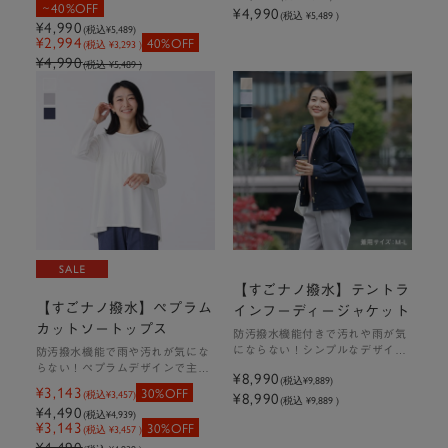
40%OFF
¥4,990
(税込 ¥5,489 )
心◎
¥4,990
(税込
¥5,489
)
¥2,994
40%OFF
(税込 ¥3,293 )
¥4,990
(税込 ¥5,489 )
撥水
防汚
ウォッシャブル
【すごナノ撥水】ボウタイ付3W
AYﾌリルブラウス
￥5,490（税込￥6,039）
カラー：ホワイト、ライトミック
ス、ダークミックス
【すごナノ撥水】テントラ
【すごナノ撥水】ペプラム
インフーディージャケット
カットソートップス
詳細・購入はこちら
防汚撥水機能付きで汚れや雨が気
にならない！シンプルなデザイン
防汚撥水機能で雨や汚れが気にな
でシーンレスに活躍するスプリン
らない！ペプラムデザインで主役
¥8,990
(税込
¥9,889
)
グジャケット
級のトップス
¥3,143
30%OFF
(税込
¥3,457
)
¥8,990
(税込 ¥9,889 )
¥4,490
(税込
¥4,939
)
¥3,143
30%OFF
(税込 ¥3,457 )
¥4,490