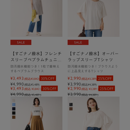
ュ、ネイビー
サイズ：S-M、M-L
詳細・購入はこちら
【すごナノ撥水】フレンチ
【すごナノ撥水】オーバー
スリーブペプラムチュニッ
ラップスリーブTシャツ
ク
防汚撥水機能つき！1枚で着映え
防汚撥水機能つき！ブラウスよう
するペプラムブラウス
に上品見えするTシャツ
¥3,493
¥2,990
30%OFF
25%OFF
(税込
¥3,842
)
(税込
¥3,289
)
1枚も重ね着しても◎
¥4,990
¥3,990
(税込
¥5,489
)
(税込
¥4,389
)
¥3,493
¥2,990
30%OFF
25%OFF
(税込 ¥3,842 )
(税込 ¥3,289 )
シルエット美人になれるベーシックシャツ
¥4,990
¥3,990
(税込 ¥5,489 )
(税込 ¥4,389 )