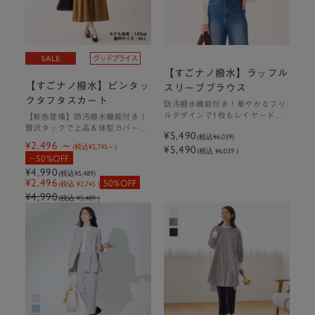
【すごナノ撥水】ラッフル
【すごナノ撥水】ピンタッ
スリーブブラウス
クタフタスカート
防汚撥水機能付き！華やかなフリ
ルデザインで1枚もレイヤードに
【新色登場】防汚撥水機能付き！
も最適なブラウス
贅沢タックで上品＆体型カバーを
¥5,490
(税込
¥6,039
)
叶えるタフタスカート
¥2,496
(税込
¥2,745
)
¥5,490
(税込 ¥6,039 )
50%OFF
¥4,990
(税込
¥5,489
)
¥2,496
50%OFF
(税込 ¥2,745 )
¥4,990
(税込 ¥5,489 )