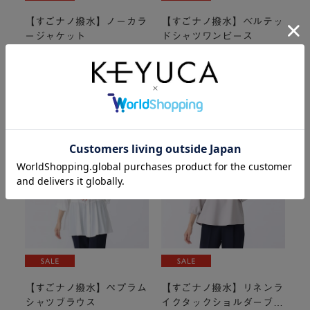
【すごナノ撥水】ノーカラ
【すごナノ撥水】ベルテッ
詳細・購入はこちら
ージャケット
ドシャツワンピース
防汚撥水機能付きで雨や汚れが気
防汚撥水機能つき！艶感が上品な
にならない！シーンレスで使える
印象に、シーンレスで使えるシャ
ノーカラージャケット
ツワンピース
¥7,192
¥4,494
20%OFF
40%OFF
(税込
¥7,911
)
(税込
¥4,943
)
¥8,990
¥7,490
(税込
¥9,889
)
(税込
¥8,239
)
¥7,192
¥4,494
20%OFF
40%OFF
(税込 ¥7,911 )
(税込 ¥4,943 )
これ一枚で3WAYも
¥8,990
¥7,490
(税込 ¥9,889 )
(税込 ¥8,239 )
着こなしの幅が広がる大人ブラウス
【すごナノ撥水】ペプラム
【すごナノ撥水】リネンラ
シャツブラウス
イクタックショルダーブラ