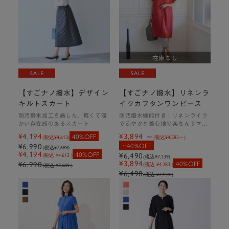
在庫なし
【すごナノ撥水】デザイン
【すごナノ撥水】リネンラ
キルトスカート
イクカフタンワンピース
防汚撥水加工を施した、軽くて暖
防汚撥水機能付き！リネンライク
かい存在感のあるスカート
で涼やかな着心地の楽ちんサマ見
えワンピ
¥4,194
¥3,894
40%OFF
(税込
¥4,613
)
(税込
¥4,283
)
¥6,990
40%OFF
(税込
¥7,689
)
¥4,194
40%OFF
¥6,490
(税込 ¥4,613 )
(税込
¥7,139
)
商品はこちら
¥3,894
¥6,990
40%OFF
(税込 ¥4,283 )
(税込 ¥7,689 )
¥6,490
(税込 ¥7,139 )
美脚＆ストレッチ性抜群で毎日着たくなるKEYUCAの定番パン
ツ。
雨や汚れをはじくので子どもと公園で遊ぶ時にも◎