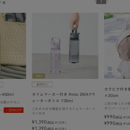
1
9
件
カラビナ付き巻
ル450ml
タイムマーカー付き Rimo 2WAYウ
×30cm
ォーターボトル 730ml
を開けやすい
人気の巻くだけ
き”にバージョン
こまめな水分補給を促すタイムマーカーメ
30%OFF
)
モリ付き
¥990
(税込
¥1,0
¥1,390
¥990
(税込
¥1,529
)
(税込 ¥1,08
¥1,390
(税込 ¥1,529 )