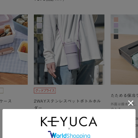
たためる保冷
ケース
2WAYステンレスペットボトルホル
外面は撥水加工
ダー
クトさ
ペットボトルをそのまま入れて保温・保冷
¥990
(税込
¥1,0
できるホルダー
¥990
(税込 ¥1,08
¥1,590
(税込
¥1,749
)
¥1,590
(税込 ¥1,749 )