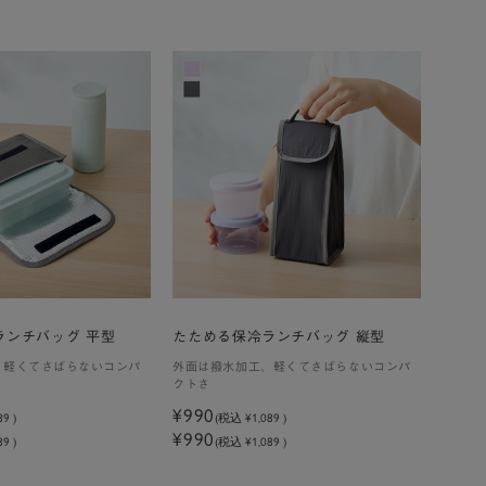
ランチバッグ 平型
たためる保冷ランチバッグ 縦型
、軽くてさばらないコンパ
外面は撥水加工、軽くてさばらないコンパ
クトさ
¥990
89
)
(税込
¥1,089
)
¥990
9 )
(税込 ¥1,089 )