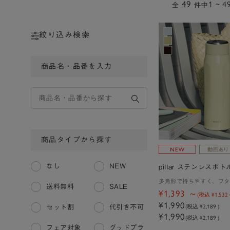
49
1 ~ 4
全
件中
絞り込み検索
商品名・品番を入力
商品タイプから探す
なし
NEW
pillar ステンレスボト
多角形で持ちやすく、フタ
送料無料
SALE
¥1,393
(税込
¥1,532
¥1,990
(税込
¥2,189
)
セット割
代引き不可
¥1,990
(税込 ¥2,189 )
フェア対象
グッドプラ