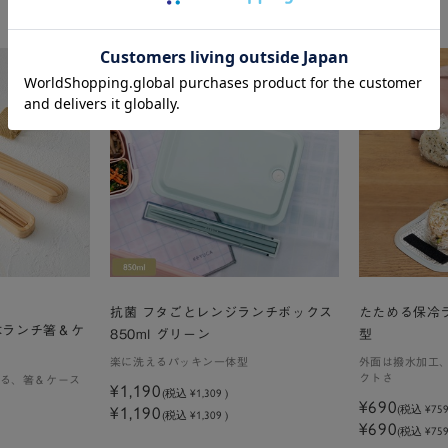
抗菌 フタごとレンジランチボックス
たためる保冷
木ランチ箸＆ケ
850ml グリーン
型
楽に洗えるパッキン一体型
外面は撥水加工
クトさ
る、箸＆ケース
¥1,190
(税込
¥1,309
)
¥690
¥1,190
(税込
¥75
(税込 ¥1,309 )
¥690
(税込 ¥759