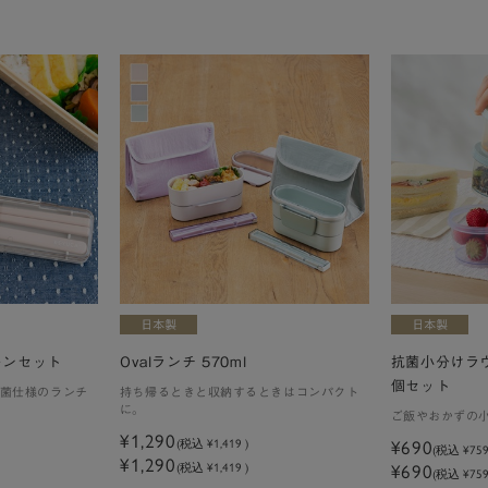
ーンセット
Ovalランチ 570ml
抗菌小分けラウ
個セット
菌仕様のランチ
持ち帰るときと収納するときはコンパクト
に。
ご飯やおかずの
¥1,290
(税込
¥1,419
)
¥690
(税込
¥75
¥1,290
(税込 ¥1,419 )
¥690
(税込 ¥759