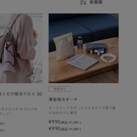
新着順
くだけ保冷クロス 30
薄型保冷ポーチ
ネックリングもぴったり入るサイズ感で夏
保冷クロスが“カラビナ付
のお出かけに重宝
アップ！
¥990
(税込
¥1,089
)
89
)
¥990
(税込 ¥1,089 )
9 )