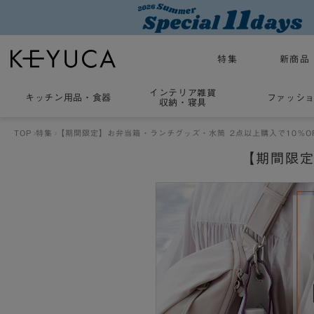
特集
新商品
インテリア雑貨
キッチン用品
・
食器
ファッシ
収納・寝具
TOP
特集
【期間限定】お弁当箱・ランチグッズ・水筒 2点以上購入で10%O
【期間限定