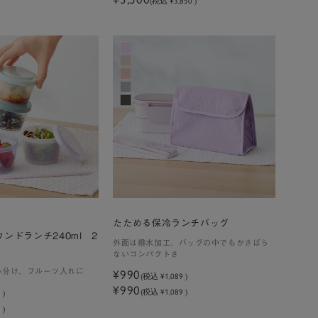
(税込 ¥3,850 )
たためる保冷ランチバッグ
ンドランチ240ml 2
外面は撥水加工、バッグの中でもかさばら
ないコンパクトさ
小分け、フルーツ入れに
¥990
(税込
¥1,089
)
¥990
(税込 ¥1,089 )
9
)
 )