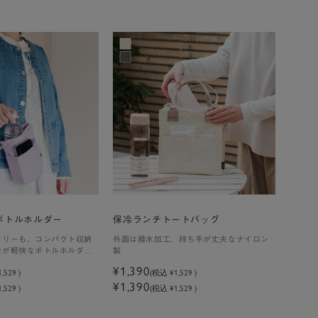
ボトルホルダー
保冷ランチトートバッグ
フリーも、コンパクト収納
外面は撥水加工、持ち手が丈夫なナイロン
紐が軽快なボトルホルダ
製
¥1,390
1,529
)
(税込
¥1,529
)
¥1,390
,529 )
(税込 ¥1,529 )