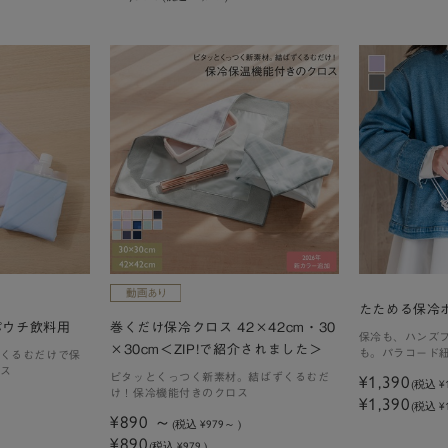
たためる保冷
パウチ飲料用
巻くだけ保冷クロス 42×42cm・30
保冷も、ハンズ
×30cm＜ZIP!で紹介されました＞
も。パラコード
くるむだけで保
ー。
ス
ピタッとくっつく新素材。結ばずくるむだ
¥1,390
(税込
¥
け！保冷機能付きのクロス
¥1,390
(税込 ¥1
¥890
(税込
¥979
)
¥890
(税込 ¥979 )