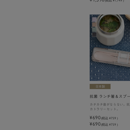
(税込 ¥1,749 )
抗菌 ランチ箸＆スプ
カチカチ音がならない。抗
カトラリーセット。
¥690
(税込
¥759
)
¥690
(税込 ¥759 )