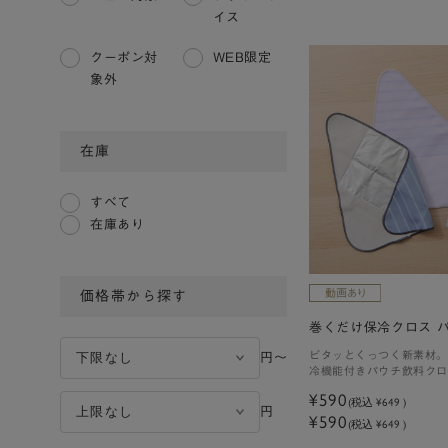
イス
クーポン対
WEB限定
象外
在庫
すべて
在庫あり
価格帯から探す
巻くだけ保冷クロス 
ピタッとくっつく新素材。
円〜
冷機能付きパウチ飲料クロ
¥590
(税込
¥649
)
円
¥590
(税込 ¥649 )