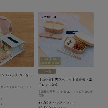
ランチバッグ おにぎり
【山中塗】天然木わっぱ 食洗機・電
子レンジ対応
、軽くてさばらないコンパ
食洗機も電子レンジもOK！わっぱ弁当の新
定番
9
)
¥3,500
(税込
¥3,850
)
 )
¥3,500