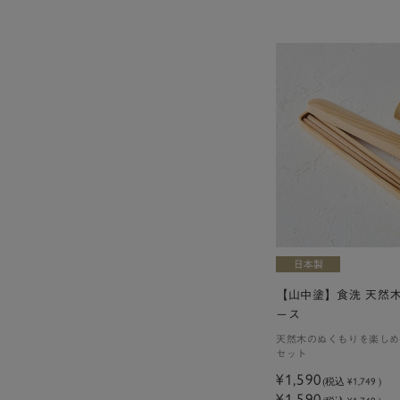
【山中塗】食洗 天然
ース
天然木のぬくもりを楽しめ
セット
¥1,590
(税込
¥1,749
)
¥1,590