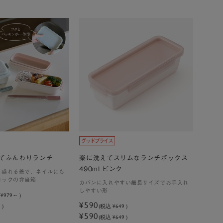
えてふんわりランチ
楽に洗えてスリムなランチボックス
490ml ピンク
り盛れる蓋で、ネイルにも
ロックの弁当箱
カバンに入れやすい細長サイズでお手入れ
しやすい形
込
¥979
)
¥590
 )
(税込
¥649
)
¥590
(税込 ¥649 )