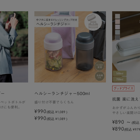
ダー
ヘルシーランチジャー500ml
抗菌 楽に洗
のペットボトルが
盛り付け不要でらくちん
けにも便利。
おかずがふんわ
¥990
(税込
¥1,089
)
やさしい楽開け
¥990
(税込 ¥1,089 )
¥890
(税
¥890
(税込 ¥979