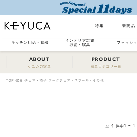
特集
新商品
インテリア雑貨
キッチン用品
・
食器
ファッシ
収納・寝具
ABOUT
PRODUCT
ケユカの家具
家具カテゴリ一覧
TOP
家具
チェア・椅子
ワークチェア・スツール・その他
4
1 ~ 4
全
件中