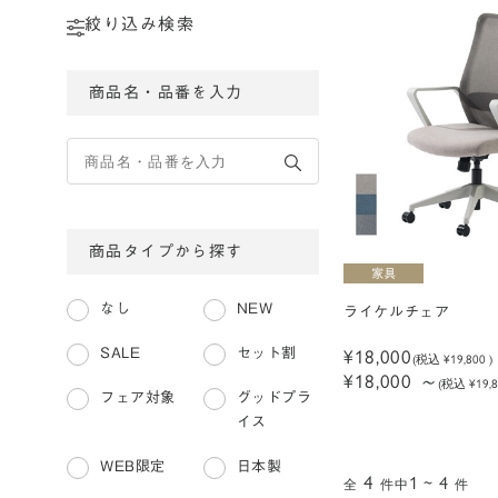
絞り込み検索
商品名・品番を入力
商品タイプから探す
なし
NEW
ライケルチェア
¥18,000
SALE
セット割
(税込
¥19,800
)
¥18,000
～
(税込 ¥19,
フェア対象
グッドプラ
イス
WEB限定
日本製
4
1 ~ 4
件
全
件中