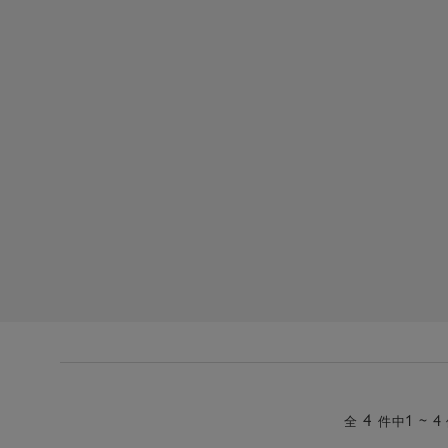
4
1 ~ 4
全
件中