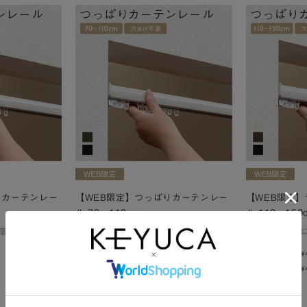
りカーテンレー
【WEB限定】つっぱりカーテンレー
【WEB限定
ル 70～110cm
ル 110～150
固定！
壁に穴をあけずにピタッと固定！
壁に穴をあけず
¥3,490
¥3,990
(税込
¥3,839
)
(税込
¥
¥3,490
¥3,990
(税込 ¥3,839 )
(税込 ¥4