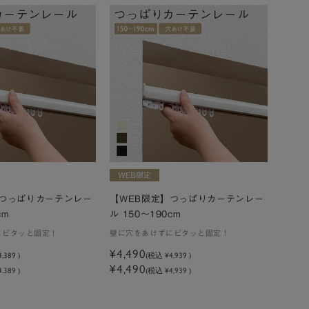
】つっぱりカーテンレー
【WEB限定】つっぱりカーテンレー
cm
ル 150～190cm
にピタッと固定！
壁に穴をあけずにピタッと固定！
¥4,490
4,389
)
(税込
¥4,939
)
¥4,490
,389 )
(税込 ¥4,939 )