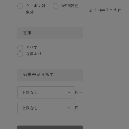
クーポン対
WEB限定
4
1 ~ 4
件
全
件中
象外
在庫
すべて
在庫あり
価格帯から探す
円〜
円