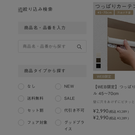
絞り込み検索
商品名・品番を入力
商品タイプから探す
なし
NEW
【WEB限定】つっぱ
ル 45～70cm
送料無料
SALE
壁に穴をあけずにピタッと
¥2,990
セット割
代引き不可
(税込
¥3,289
)
¥2,990
(税込 ¥3,289 )
フェア対象
グッドプラ
イス