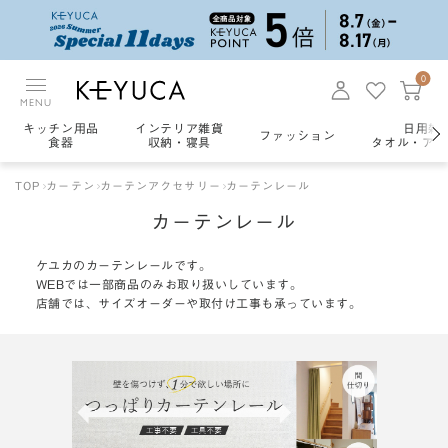
0
MENU
キッチン用品
インテリア雑貨
日用雑
ファッション
食器
収納・寝具
タオル・アロ
TOP
カーテン
カーテンアクセサリー
カーテンレール
カーテンレール
ケユカのカーテンレールです。
WEBでは一部商品のみお取り扱いしています。
店舗では、サイズオーダーや取付け工事も承っています。