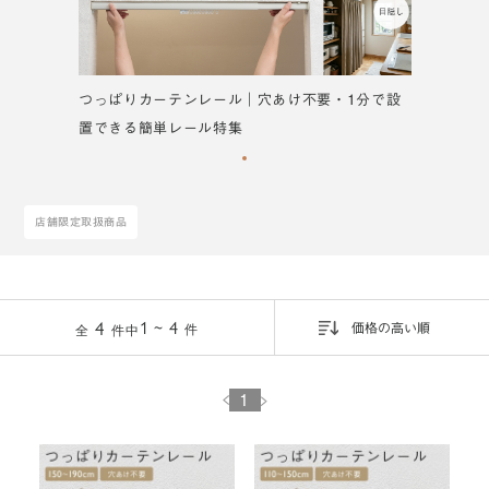
つっぱりカーテンレール｜穴あけ不要・1分で設
置できる簡単レール特集
店舗限定取扱商品
4
1 ~ 4
件
全
件中
価格の高い順
1