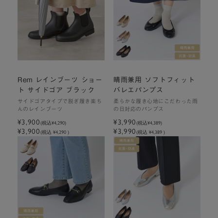
Rem レインブーツ ショー
晴雨兼用 ソフトフィット
ト サイドゴア ブラック
バレエパンプス
サイドゴアタイプで脱ぎ履き楽ち
柔らかな履き心地にこだわった雨
んのレインブーツ
の日対応のパンプス
¥3,900
¥3,990
(税込
¥4,290
)
(税込
¥4,389
)
¥3,900
¥3,990
(税込 ¥4,290 )
(税込 ¥4,389 )