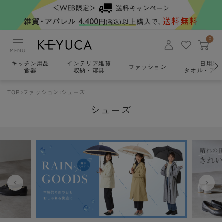
0
MENU
キッチン用品
インテリア雑貨
日用雑
ファッション
食器
収納・寝具
タオル・アロ
TOP
ファッション
シューズ
シューズ