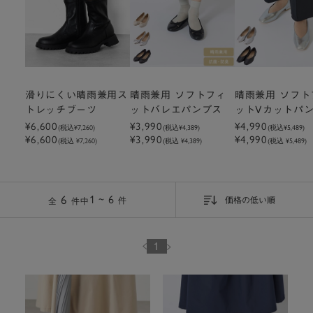
滑りにくい晴雨兼用ス
晴雨兼用 ソフトフィ
晴雨兼用 ソフト
トレッチブーツ
ットバレエパンプス
ットVカットパ
¥6,600
¥3,990
¥4,990
(税込
¥7,260
)
(税込
¥4,389
)
(税込
¥5,489
)
¥6,600
¥3,990
¥4,990
(税込 ¥7,260)
(税込 ¥4,389)
(税込 ¥5,489)
6
1 ~ 6
件
価格の低い順
全
件中
1