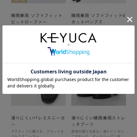
晴雨兼用 ソフトフィット
晴雨兼用 ソフトフィットV
ビットローファー
カットパンプス
季節も天候も気にせず使える雨の
柔らかな履き心地にこだわった雨
日対応ローファー
の日対応のヒールパンプス
¥4,990
¥4,990
(税込
¥5,489
)
(税込
¥5,489
)
¥4,990
¥4,990
(税込 ¥5,489 )
(税込 ¥5,489 )
滑りにくいバレエスニーカ
滑りにくい晴雨兼用ストレ
ー
ッチブーツ
アクティブに履ける、フラットな
突然の雨でも安心！滑りにくさに
バレエスニーカー
こだわった、オールシーズン対応