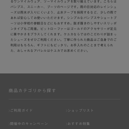
るワンマイルウェア、ツーマイルウェアを取り揃えています。こちらは
パンプス、スニーカー、ブーツのページです。雨の日対応のレインシュ
ーズは雨水が入りにくいよう、止水テープを採用するなど、少しの雨で
あれば安心してお使いいただけます。シンプルなパンプスやショートブ
ーツは小学校の参観日などにもおすすめ。脱ぎ履きのしやすいスリッポ
ンタイプもご用意。ビットローファーはゴールドのアクセサリーが足元
に華やかさをプラスしてくれます。ケユカならではのこだわりが詰まっ
たシューズをぜひご利用ください。丁寧に作られた商品はご自身でのご
利用はもちろん、ギフトにもピッタリ。お手入れのことまで考えられ
た、おしゃれなアパレルはケユカでお求めください。
商品カテゴリから探す
ご利用ガイド
ショップリスト
開催中のキャンペーン
おすすめ特集