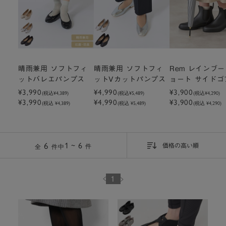
晴雨兼用 ソフトフィ
晴雨兼用 ソフトフィ
Rem レインブー
ットバレエパンプス
ットVカットパンプス
ョート サイドゴ
¥3,990
¥4,990
ラック
¥3,900
(税込
¥4,389
)
(税込
¥5,489
)
(税込
¥4,290
)
¥3,990
¥4,990
¥3,900
(税込 ¥4,389)
(税込 ¥5,489)
(税込 ¥4,290)
6
1 ~ 6
件
全
件中
価格の高い順
1