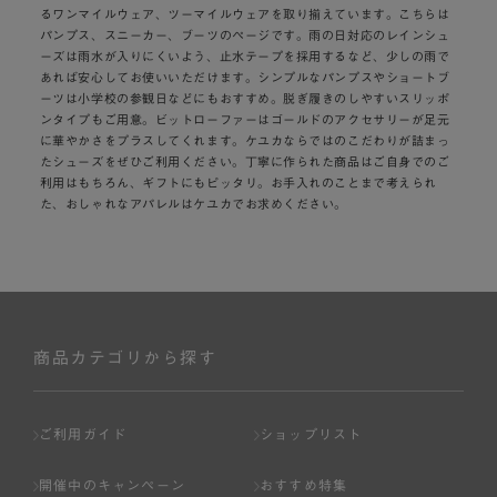
るワンマイルウェア、ツーマイルウェアを取り揃えています。こちらは
パンプス、スニーカー、ブーツのページです。雨の日対応のレインシュ
ーズは雨水が入りにくいよう、止水テープを採用するなど、少しの雨で
あれば安心してお使いいただけます。シンプルなパンプスやショートブ
ーツは小学校の参観日などにもおすすめ。脱ぎ履きのしやすいスリッポ
ンタイプもご用意。ビットローファーはゴールドのアクセサリーが足元
に華やかさをプラスしてくれます。ケユカならではのこだわりが詰まっ
たシューズをぜひご利用ください。丁寧に作られた商品はご自身でのご
利用はもちろん、ギフトにもピッタリ。お手入れのことまで考えられ
た、おしゃれなアパレルはケユカでお求めください。
商品カテゴリから探す
ご利用ガイド
ショップリスト
開催中のキャンペーン
おすすめ特集