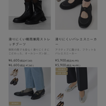
滑りにくい晴雨兼用ストレ
滑りにくいバレエスニーカ
ッチブーツ
ー
突然の雨でも安心！滑りにくさに
アクティブに履ける、フラットな
こだわった、オールシーズン対応
バレエスニーカー
ブーツ
¥6,600
¥5,900
(税込
¥7,260
)
(税込
¥6,490
)
¥6,600
¥5,900
(税込 ¥7,260 )
(税込 ¥6,490 )