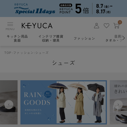
0
MENU
キッチン用品
インテリア雑貨
日用雑
ファッション
食器
収納・寝具
タオル・アロ
TOP
ファッション
シューズ
シューズ