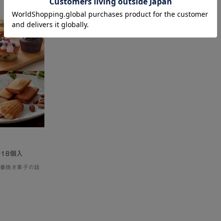
18個入
番焼き菓子の詰