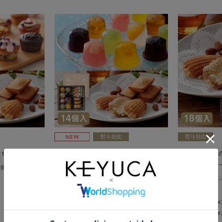
12個入
夏のバラエティアソート 14個入
焦がしバター
レーヌクッキー
番焼き菓子の詰
ドルチェフェリーチェの様々なスイーツが
楽しめる季節限定アソート
しっとりフィナ
の詰め合わせ
¥2,778
(税込
¥3,000
)
¥2,778
¥3,000
(税込 ¥3,000 )
(税込
¥
¥3,047
(税込 ¥3