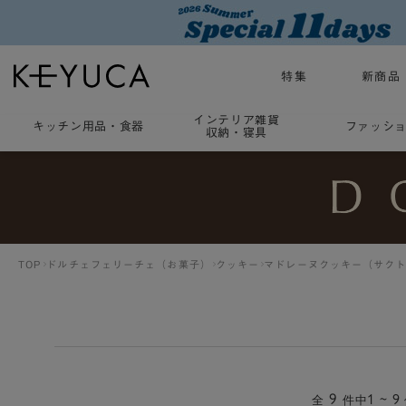
特集
新商品
インテリア雑貨
キッチン用品
・
食器
ファッシ
収納・寝具
TOP
ドルチェフェリーチェ（お菓子）
クッキー
マドレーヌクッキー（サク
9
1 ~ 9
全
件中