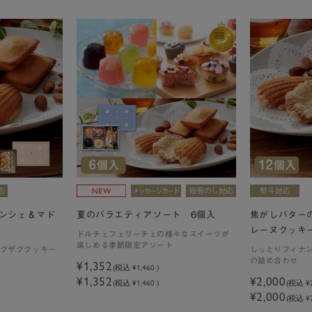
ンシェ＆マド
夏のバラエティアソート 6個入
焦がしバター
レーヌクッキー
ドルチェフェリーチェの様々なスイーツが
楽しめる季節限定アソート
クザククッキー
しっとりフィナ
の詰め合わせ
¥1,352
(税込
¥1,460
)
¥1,352
¥2,000
(税込 ¥1,460 )
(税込
¥
¥2,000
(税込 ¥2