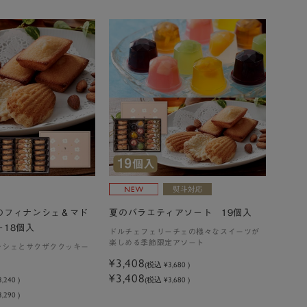
のフィナンシェ＆マド
夏のバラエティアソート 19個入
18個入
ドルチェフェリーチェの様々なスイーツが
楽しめる季節限定アソート
ンシェとサクザククッキー
¥3,408
(税込
¥3,680
)
¥3,408
3,240
)
(税込 ¥3,680 )
,290 )