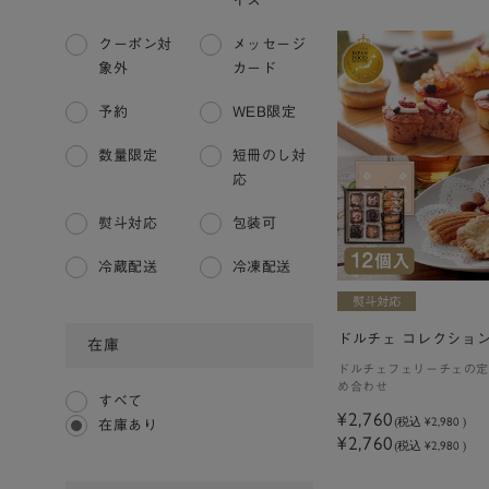
イス
クーポン対
メッセージ
象外
カード
予約
WEB限定
数量限定
短冊のし対
応
熨斗対応
包装可
冷蔵配送
冷凍配送
ドルチェ コレクション
在庫
ドルチェフェリーチェの定
め合わせ
すべて
¥2,760
(税込
¥2,980
)
在庫あり
¥2,760
(税込 ¥2,980 )