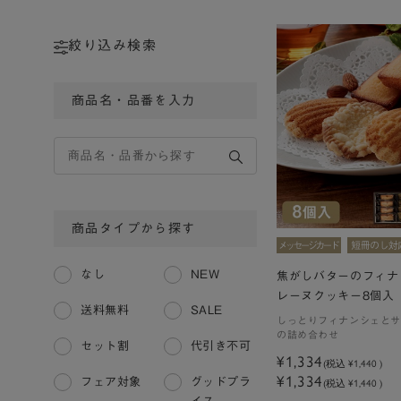
絞り込み検索
商品名・品番を入力
商品タイプから探す
なし
NEW
焦がしバターのフィナ
レーヌクッキー8個入
送料無料
SALE
しっとりフィナンシェとサ
の詰め合わせ
セット割
代引き不可
¥1,334
(税込
¥1,440
)
¥1,334
フェア対象
グッドプラ
(税込 ¥1,440 )