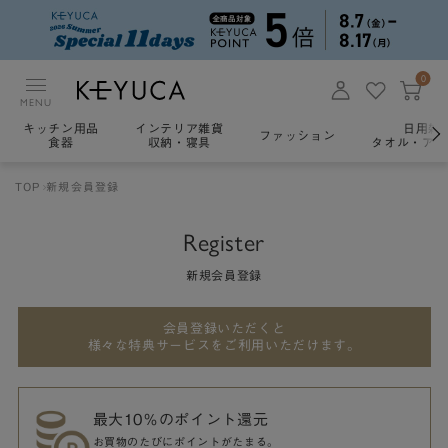
0
MENU
キッチン用品
インテリア雑貨
日用雑
ファッション
食器
収納・寝具
タオル・アロ
TOP
新規会員登録
Register
新規会員登録
会員登録いただくと
様々な特典サービスをご利用いただけます。
最大10％のポイント還元
お買物のたびにポイントがたまる。