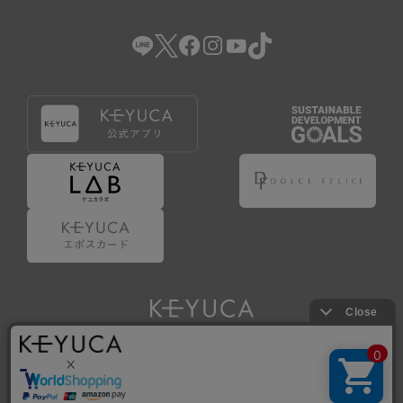
（2） 会員登録の申請に虚偽の事項が含まれている場合。
（3） 商品等に関する料金等の支払遅延その他の債務不履行
があった場合。
（4） 弊社が提供するサービスの利用に際して、ご利用規約
第14条に該当する場合。
（5） その他、本規約または個別規定に違反した場合。
4.会員登録が取り消された場合においても、当該会員は、
弊社とのお取引等により既に発生した支払義務等の取引上
の義務および本規約上の義務の履行責任を免れないものと
します。
5.仮登録とは、ケユカが提供するアプリ等でサービスを利
用するための簡易的な会員登録（以下「仮登録」といいま
す。）を指します。
6.仮登録をすることで、第9条のポイント付与を受けるこ
とができます。
Copyright © KAWAJUN Co., Ltd. All Rights Reserved.
7.仮登録状態はポイントの利用は行えず、第3条1項の通り
に登録完了することでポイント利用が行えるようになりま
す。