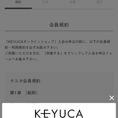
規約
入力
内容
完了
会員規約
「KEYUCAオンラインショップ」入会お申込の前に、以下の会員規
約・利用規約を必ずお読み下さい。
ご同意いただける方は、「同意する」をクリックして入会お申込フォ
ームへお進み下さい。
ケユカ会員規約
第1章 （総則）
第1条 （総則）
この会員規約（以下「本規約」といいます。）は、河淳株