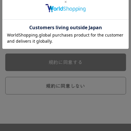
式会社ケユカ事業部（以下「弊社」といいます。）が提供
する一連のサービスに関し、弊社が次条の定めに従い入会
を承認したお客様（以下「会員」といいます。）に対し適
用されます。
本規約は、会員と弊社との間のサービスの利用に関わる一
切の関係に適用されるものとします。
弊社が一連のサービスを提供するにあたり、本規約のほ
か、ご利用にあたってのルール等、各種の定め（以下、
「個別規定」といいます。）をすることがあります。これ
規約に同意する
ら個別規定はその名称のいかんに関わらず、本規約の一部
を構成するものとします。
本規約の定めが前項の個別規定の定めと矛盾する場合に
は、個別規定において特段の定めなき限り、個別規定の定
規約に同意しない
めが優先されるものとします。
第2章 （会員の定義）
第2条 （会員の定義）
会員とは、本規約を承認した上で所定の手続を完了し、弊