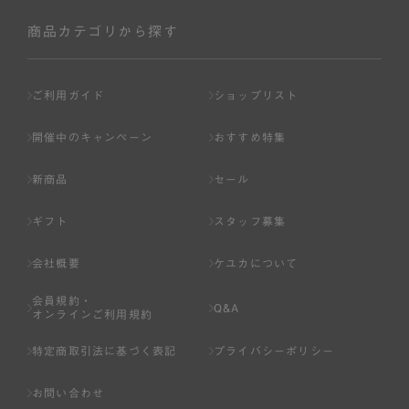
社が入会を承認したお客様を指します。
会員の資格は第三者に譲渡、承継、貸与等することは出来
商品カテゴリから探す
ません。
第3条 （会員登録）
ご利用ガイド
ショップリスト
1.会員の登録は、弊社所定の情報を、インターネット上の
ページへの入力、または弊社が別途指定する方法に従って
開催中のキャンペーン
おすすめ特集
提出することで登録することが出来ます。
新商品
セール
2.会員登録は、一人につき１アカウントのみとします。一
人で２アカウント以上を登録したと弊社が合理的な理由に
ギフト
スタッフ募集
基づき判断した場合は、弊社は、その登録を取り消すこと
があります。
会社概要
ケユカについて
3.前項の定めの他、弊社は、会員登録した方が以下の各号
会員規約・
のいずれかの事由に該当する場合は、その登録を拒否し、
Q&A
オンラインご利用規約
または事前に通知することなく一旦なされた登録を取り消
すことがあります。
特定商取引法に基づく表記
プライバシーポリシー
（1） 本規約違反により、会員登録の抹消等の処分を受けて
お問い合わせ
いる場合。