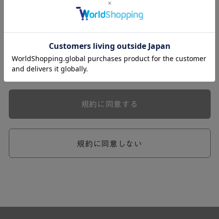
式会社ケユカ事業部（以下「弊社」といいます。）が提供
する一連のサービスに関し、弊社が次条の定めに従い入会
を承認したお客様（以下「会員」といいます。）に対し適
用されます。
本規約は、会員と弊社との間のサービスの利用に関わる一
切の関係に適用されるものとします。
弊社が一連のサービスを提供するにあたり、本規約のほ
か、ご利用にあたってのルール等、各種の定め（以下、
「個別規定」といいます。）をすることがあります。これ
規約に同意する
ら個別規定はその名称のいかんに関わらず、本規約の一部
を構成するものとします。
本規約の定めが前項の個別規定の定めと矛盾する場合に
は、個別規定において特段の定めなき限り、個別規定の定
規約に同意しない
めが優先されるものとします。
第2章 （会員の定義）
第2条 （会員の定義）
会員とは、本規約を承認した上で所定の手続を完了し、弊