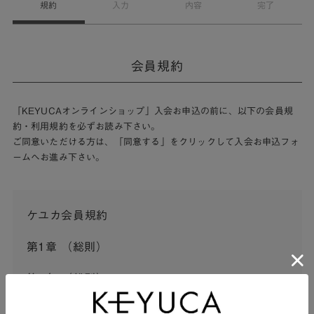
規約
入力
内容
完了
会員規約
「KEYUCAオンラインショップ」入会お申込の前に、以下の会員規
約・利用規約を必ずお読み下さい。
ご同意いただける方は、「同意する」をクリックして入会お申込フォ
ームへお進み下さい。
ケユカ会員規約
第1章 （総則）
第1条 （総則）
この会員規約（以下「本規約」といいます。）は、河淳株