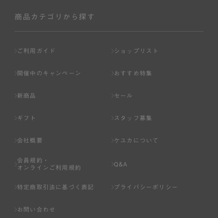
社が入会を承認したお客様を指します。
会員の資格は第三者に譲渡、承継、貸与等することは出来
商品カテゴリから探す
ません。
第3条 （会員登録）
ご利用ガイド
ショップリスト
1.会員の登録は、弊社所定の情報を、インターネット上の
ページへの入力、または弊社が別途指定する方法に従って
開催中のキャンペーン
おすすめ特集
提出することで登録することが出来ます。
新商品
セール
2.会員登録は、一人につき１アカウントのみとします。一
人で２アカウント以上を登録したと弊社が合理的な理由に
ギフト
スタッフ募集
基づき判断した場合は、弊社は、その登録を取り消すこと
があります。
会社概要
ケユカについて
3.前項の定めの他、弊社は、会員登録した方が以下の各号
会員規約・
のいずれかの事由に該当する場合は、その登録を拒否し、
Q&A
オンラインご利用規約
または事前に通知することなく一旦なされた登録を取り消
すことがあります。
特定商取引法に基づく表記
プライバシーポリシー
（1） 本規約違反により、会員登録の抹消等の処分を受けて
お問い合わせ
いる場合。