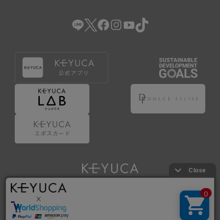
（2） 会員登録の申請に虚偽の事項が含まれている場合。
（3） 商品等に関する料金等の支払遅延その他の債務不履行
があった場合。
（4） 弊社が提供するサービスの利用に際して、ご利用規約
第14条に該当する場合。
（5） その他、本規約または個別規定に違反した場合。
4.会員登録が取り消された場合においても、当該会員は、
弊社とのお取引等により既に発生した支払義務等の取引上
の義務および本規約上の義務の履行責任を免れないものと
します。
5.仮登録とは、ケユカが提供するアプリ等でサービスを利
用するための簡易的な会員登録（以下「仮登録」といいま
す。）を指します。
6.仮登録をすることで、第9条のポイント付与を受けるこ
とができます。
Copyright © KAWAJUN Co., Ltd. All Rights Reserved.
7.仮登録状態はポイントの利用は行えず、第3条1項の通り
に登録完了することでポイント利用が行えるようになりま
す。