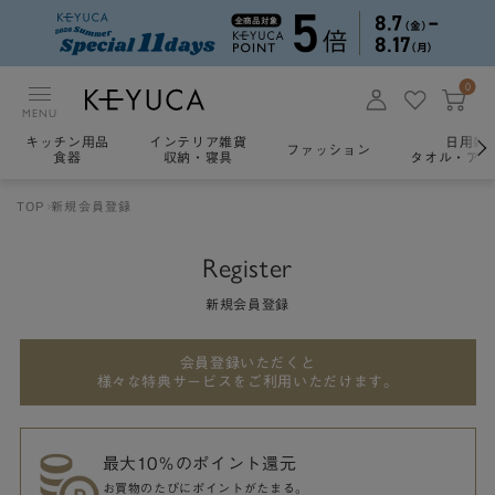
0
MENU
キッチン用品
インテリア雑貨
日用雑
ファッション
食器
収納・寝具
タオル・アロ
TOP
新規会員登録
Register
新規会員登録
会員登録いただくと
様々な特典サービスをご利用いただけます。
最大10％のポイント還元
お買物のたびにポイントがたまる。