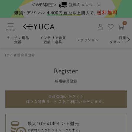
0
MENU
キッチン用品
インテリア雑貨
日用雑
ファッション
食器
収納・寝具
タオル・アロ
TOP
新規会員登録
Register
新規会員登録
会員登録いただくと
様々な特典サービスをご利用いただけます。
最大10％のポイント還元
お買物のたびにポイントがたまる。