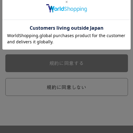
式会社ケユカ事業部（以下「弊社」といいます。）が提供
する一連のサービスに関し、弊社が次条の定めに従い入会
を承認したお客様（以下「会員」といいます。）に対し適
用されます。
本規約は、会員と弊社との間のサービスの利用に関わる一
切の関係に適用されるものとします。
弊社が一連のサービスを提供するにあたり、本規約のほ
か、ご利用にあたってのルール等、各種の定め（以下、
「個別規定」といいます。）をすることがあります。これ
規約に同意する
ら個別規定はその名称のいかんに関わらず、本規約の一部
を構成するものとします。
本規約の定めが前項の個別規定の定めと矛盾する場合に
は、個別規定において特段の定めなき限り、個別規定の定
規約に同意しない
めが優先されるものとします。
第2章 （会員の定義）
第2条 （会員の定義）
会員とは、本規約を承認した上で所定の手続を完了し、弊