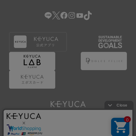
（2） 会員登録の申請に虚偽の事項が含まれている場合。
（3） 商品等に関する料金等の支払遅延その他の債務不履行
があった場合。
（4） 弊社が提供するサービスの利用に際して、ご利用規約
第14条に該当する場合。
（5） その他、本規約または個別規定に違反した場合。
4.会員登録が取り消された場合においても、当該会員は、
弊社とのお取引等により既に発生した支払義務等の取引上
の義務および本規約上の義務の履行責任を免れないものと
します。
5.仮登録とは、ケユカが提供するアプリ等でサービスを利
用するための簡易的な会員登録（以下「仮登録」といいま
す。）を指します。
6.仮登録をすることで、第9条のポイント付与を受けるこ
とができます。
Copyright © KAWAJUN Co., Ltd. All Rights Reserved.
7.仮登録状態はポイントの利用は行えず、第3条1項の通り
に登録完了することでポイント利用が行えるようになりま
す。