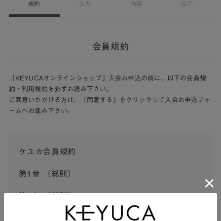
規約
入力
内容
完了
会員規約
「KEYUCAオンラインショップ」入会お申込の前に、以下の会員規
約・利用規約を必ずお読み下さい。
ご同意いただける方は、「同意する」をクリックして入会お申込フォ
ームへお進み下さい。
ケユカ会員規約
第1章 （総則）
第1条 （総則）
この会員規約（以下「本規約」といいます。）は、河淳株