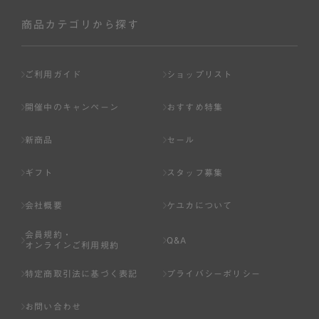
社が入会を承認したお客様を指します。
会員の資格は第三者に譲渡、承継、貸与等することは出来
商品カテゴリから探す
ません。
第3条 （会員登録）
ご利用ガイド
ショップリスト
1.会員の登録は、弊社所定の情報を、インターネット上の
ページへの入力、または弊社が別途指定する方法に従って
開催中のキャンペーン
おすすめ特集
提出することで登録することが出来ます。
新商品
セール
2.会員登録は、一人につき１アカウントのみとします。一
人で２アカウント以上を登録したと弊社が合理的な理由に
ギフト
スタッフ募集
基づき判断した場合は、弊社は、その登録を取り消すこと
があります。
会社概要
ケユカについて
3.前項の定めの他、弊社は、会員登録した方が以下の各号
会員規約・
のいずれかの事由に該当する場合は、その登録を拒否し、
Q&A
オンラインご利用規約
または事前に通知することなく一旦なされた登録を取り消
すことがあります。
特定商取引法に基づく表記
プライバシーポリシー
（1） 本規約違反により、会員登録の抹消等の処分を受けて
お問い合わせ
いる場合。