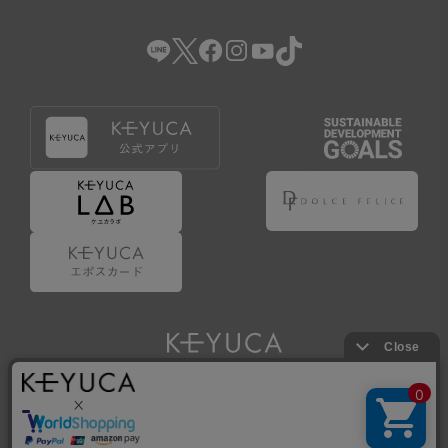
（2） 会員登録の申請に虚偽の事項が含まれている場合。
（3） 商品等に関する料金等の支払遅延その他の債務不履行
があった場合。
（4） 弊社が提供するサービスの利用に際して、ご利用規約
第14条に該当する場合。
（5） その他、本規約または個別規定に違反した場合。
4.会員登録が取り消された場合においても、当該会員は、
弊社とのお取引等により既に発生した支払義務等の取引上
の義務および本規約上の義務の履行責任を免れないものと
します。
5.仮登録とは、ケユカが提供するアプリ等でサービスを利
用するための簡易的な会員登録（以下「仮登録」といいま
す。）を指します。
6.仮登録をすることで、第9条のポイント付与を受けるこ
とができます。
Copyright © KAWAJUN Co., Ltd. All Rights Reserved.
7.仮登録状態はポイントの利用は行えず、第3条1項の通り
に登録完了することでポイント利用が行えるようになりま
す。