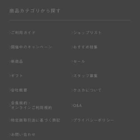
社が入会を承認したお客様を指します。
会員の資格は第三者に譲渡、承継、貸与等することは出来
商品カテゴリから探す
ません。
第3条 （会員登録）
ご利用ガイド
ショップリスト
1.会員の登録は、弊社所定の情報を、インターネット上の
ページへの入力、または弊社が別途指定する方法に従って
開催中のキャンペーン
おすすめ特集
提出することで登録することが出来ます。
新商品
セール
2.会員登録は、一人につき１アカウントのみとします。一
人で２アカウント以上を登録したと弊社が合理的な理由に
ギフト
スタッフ募集
基づき判断した場合は、弊社は、その登録を取り消すこと
があります。
会社概要
ケユカについて
3.前項の定めの他、弊社は、会員登録した方が以下の各号
会員規約・
のいずれかの事由に該当する場合は、その登録を拒否し、
Q&A
オンラインご利用規約
または事前に通知することなく一旦なされた登録を取り消
すことがあります。
特定商取引法に基づく表記
プライバシーポリシー
（1） 本規約違反により、会員登録の抹消等の処分を受けて
お問い合わせ
いる場合。