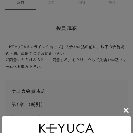
規約
入力
内容
完了
会員規約
「KEYUCAオンラインショップ」入会お申込の前に、以下の会員規
約・利用規約を必ずお読み下さい。
ご同意いただける方は、「同意する」をクリックして入会お申込フォ
ームへお進み下さい。
ケユカ会員規約
第1章 （総則）
第1条 （総則）
この会員規約（以下「本規約」といいます。）は、河淳株