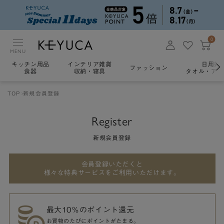
0
MENU
キッチン用品
インテリア雑貨
日用雑
ファッション
食器
収納・寝具
タオル・アロ
TOP
新規会員登録
Register
新規会員登録
会員登録いただくと
様々な特典サービスをご利用いただけます。
最大10％のポイント還元
お買物のたびにポイントがたまる。