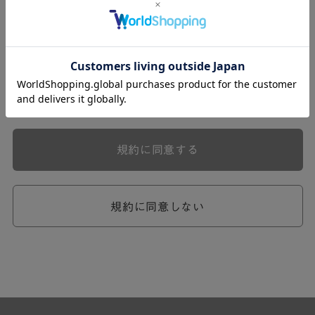
式会社ケユカ事業部（以下「弊社」といいます。）が提供
する一連のサービスに関し、弊社が次条の定めに従い入会
を承認したお客様（以下「会員」といいます。）に対し適
用されます。
本規約は、会員と弊社との間のサービスの利用に関わる一
切の関係に適用されるものとします。
弊社が一連のサービスを提供するにあたり、本規約のほ
か、ご利用にあたってのルール等、各種の定め（以下、
「個別規定」といいます。）をすることがあります。これ
規約に同意する
ら個別規定はその名称のいかんに関わらず、本規約の一部
を構成するものとします。
本規約の定めが前項の個別規定の定めと矛盾する場合に
は、個別規定において特段の定めなき限り、個別規定の定
規約に同意しない
めが優先されるものとします。
第2章 （会員の定義）
第2条 （会員の定義）
会員とは、本規約を承認した上で所定の手続を完了し、弊