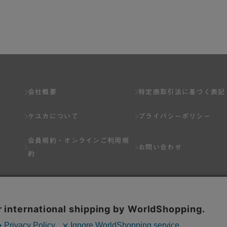
了し、弊社が入会を承認したお客様を指します。
とは出来ません。
会社概要
特定商取引法に基づく表記
ケユカについて
プライバシーポリシー
ネット上のページへの入力、または弊社が別途指定する方法に従って提
会員規約・
オンラインご利用規
します。一人で２アカウント以上を登録したと弊社が合理的な理由に基
お問い合わせ
約
以下の各号のいずれかの事由に該当する場合は、その登録を拒否し、ま
Q&A
分を受けている場合。
場合。