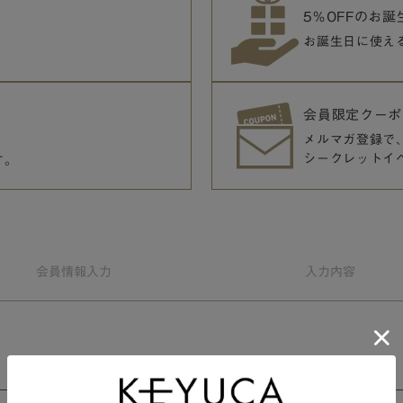
5％OFFのお
お誕生日に使え
会員限定クーポ
メルマガ登録で
シークレットイ
す。
会員情報
入力
入力
内容
会員規約