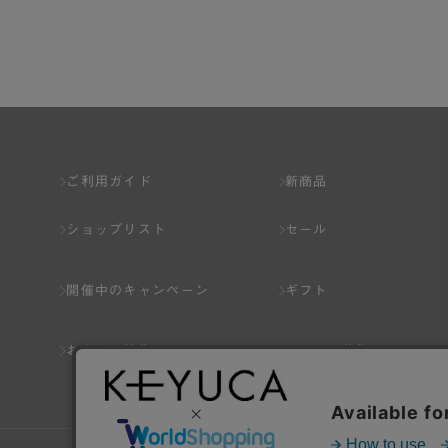
第2章 （会員の定義）
第2条 （会員の定義）
会員とは、本規約を承認した上で所定の手続を完
会員の資格は第三者に譲渡、承継、貸与等するこ
ご利用ガイド
新商品
第3条 （会員登録）
ショップリスト
セール
1.会員の登録は、弊社所定の情報を、インター
2.会員登録は、一人につき１アカウントのみと
開催中のキャンペーン
ギフト
ことがあります。
3.前項の定めの他、弊社は、会員登録した方が
おすすめ特集
スタッフ募集
り消すことがあります。
（1） 本規約違反により、会員登録の抹消等の処
（2） 会員登録の申請に虚偽の事項が含まれている