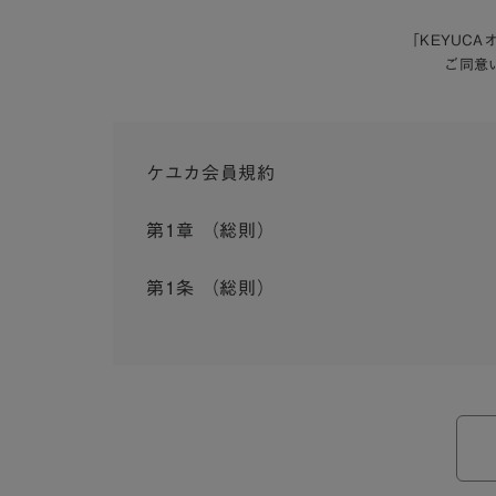
「KEYUC
ご同意
ケユカ会員規約
第1章 （総則）
第1条 （総則）
この会員規約（以下「本規約」といいます。）は
入会を承認したお客様（以下「会員」といいます
本規約は、会員と弊社との間のサービスの利用に
弊社が一連のサービスを提供するにあたり、本規
ら個別規定はその名称のいかんに関わらず、本規
本規約の定めが前項の個別規定の定めと矛盾する