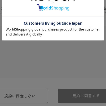
Aオンラインショップ」入会お申込の前に、以下の会員規約・利用規約を必ず
いただける方は、「同意する」をクリックして入会お申込フォームへお進み
、河淳株式会社ケユカ事業部（以下「弊社」といいます。）が提供す
。）に対し適用されます。
関わる一切の関係に適用されるものとします。
約のほか、ご利用にあたってのルール等、各種の定め（以下、「個別
規約に同意する
規約に同意しない
約の一部を構成するものとします。
場合には、個別規定において特段の定めなき限り、個別規定の定めが