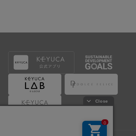
出することで登録することが出来ます。
づき判断した場合は、弊社は、その登録を取り消す
たは事前に通知することなく一旦なされた登録を取