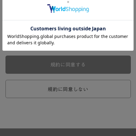
式会社ケユカ事業部（以下「弊社」といいます。）が提供
する一連のサービスに関し、弊社が次条の定めに従い入会
を承認したお客様（以下「会員」といいます。）に対し適
用されます。
本規約は、会員と弊社との間のサービスの利用に関わる一
切の関係に適用されるものとします。
弊社が一連のサービスを提供するにあたり、本規約のほ
か、ご利用にあたってのルール等、各種の定め（以下、
「個別規定」といいます。）をすることがあります。これ
規約に同意する
ら個別規定はその名称のいかんに関わらず、本規約の一部
を構成するものとします。
本規約の定めが前項の個別規定の定めと矛盾する場合に
は、個別規定において特段の定めなき限り、個別規定の定
規約に同意しない
めが優先されるものとします。
第2章 （会員の定義）
第2条 （会員の定義）
会員とは、本規約を承認した上で所定の手続を完了し、弊