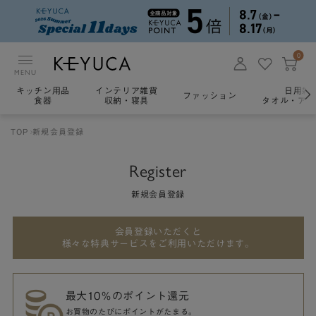
0
MENU
キッチン用品
インテリア雑貨
日用雑
ファッション
食器
収納・寝具
タオル・アロ
TOP
新規会員登録
Register
新規会員登録
会員登録いただくと
様々な特典サービスをご利用いただけます。
最大10％のポイント還元
お買物のたびにポイントがたまる。