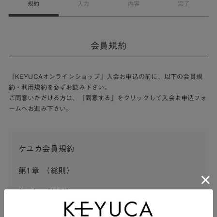
規約
入力
内容
完了
会員規約
「KEYUCAオンラインショップ」入会お申込の前に、以下の会員規
約・利用規約を必ずお読み下さい。
ご同意いただける方は、「同意する」をクリックして入会お申込フォ
ームへお進み下さい。
ケユカ会員規約
第1章 （総則）
第1条 （総則）
この会員規約（以下「本規約」といいます。）は、河淳株