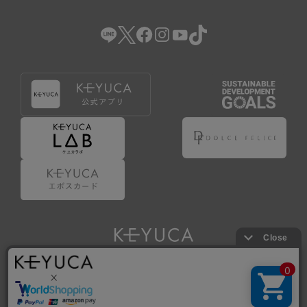
（2） 会員登録の申請に虚偽の事項が含まれている場合。
（3） 商品等に関する料金等の支払遅延その他の債務不履行
があった場合。
（4） 弊社が提供するサービスの利用に際して、ご利用規約
第14条に該当する場合。
（5） その他、本規約または個別規定に違反した場合。
4.会員登録が取り消された場合においても、当該会員は、
弊社とのお取引等により既に発生した支払義務等の取引上
の義務および本規約上の義務の履行責任を免れないものと
します。
5.仮登録とは、ケユカが提供するアプリ等でサービスを利
用するための簡易的な会員登録（以下「仮登録」といいま
す。）を指します。
6.仮登録をすることで、第9条のポイント付与を受けるこ
とができます。
Copyright © KAWAJUN Co., Ltd. All Rights Reserved.
7.仮登録状態はポイントの利用は行えず、第3条1項の通り
に登録完了することでポイント利用が行えるようになりま
す。