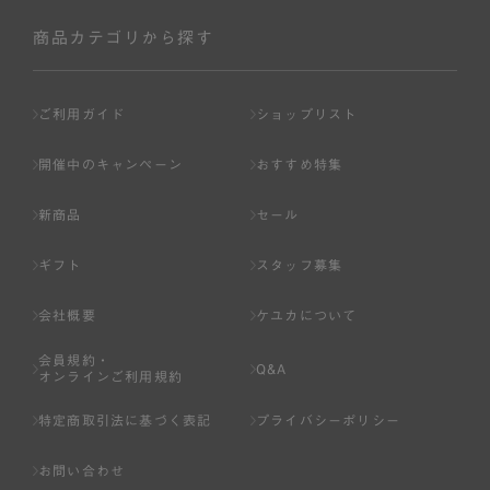
社が入会を承認したお客様を指します。
会員の資格は第三者に譲渡、承継、貸与等することは出来
商品カテゴリから探す
ません。
第3条 （会員登録）
ご利用ガイド
ショップリスト
1.会員の登録は、弊社所定の情報を、インターネット上の
ページへの入力、または弊社が別途指定する方法に従って
開催中のキャンペーン
おすすめ特集
提出することで登録することが出来ます。
新商品
セール
2.会員登録は、一人につき１アカウントのみとします。一
人で２アカウント以上を登録したと弊社が合理的な理由に
ギフト
スタッフ募集
基づき判断した場合は、弊社は、その登録を取り消すこと
があります。
会社概要
ケユカについて
3.前項の定めの他、弊社は、会員登録した方が以下の各号
会員規約・
のいずれかの事由に該当する場合は、その登録を拒否し、
Q&A
オンラインご利用規約
または事前に通知することなく一旦なされた登録を取り消
すことがあります。
特定商取引法に基づく表記
プライバシーポリシー
（1） 本規約違反により、会員登録の抹消等の処分を受けて
お問い合わせ
いる場合。