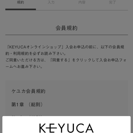
規約
入力
内容
完了
会員規約
「KEYUCAオンラインショップ」入会お申込の前に、以下の会員規
約・利用規約を必ずお読み下さい。
ご同意いただける方は、「同意する」をクリックして入会お申込フォ
ームへお進み下さい。
ケユカ会員規約
第1章 （総則）
第1条 （総則）
この会員規約（以下「本規約」といいます。）は、河淳株