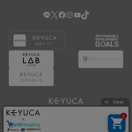
（2） 会員登録の申請に虚偽の事項が含まれている場合。
（3） 商品等に関する料金等の支払遅延その他の債務不履行
があった場合。
（4） 弊社が提供するサービスの利用に際して、ご利用規約
第14条に該当する場合。
（5） その他、本規約または個別規定に違反した場合。
4.会員登録が取り消された場合においても、当該会員は、
弊社とのお取引等により既に発生した支払義務等の取引上
の義務および本規約上の義務の履行責任を免れないものと
します。
5.仮登録とは、ケユカが提供するアプリ等でサービスを利
用するための簡易的な会員登録（以下「仮登録」といいま
す。）を指します。
6.仮登録をすることで、第9条のポイント付与を受けるこ
とができます。
Copyright © KAWAJUN Co., Ltd. All Rights Reserved.
7.仮登録状態はポイントの利用は行えず、第3条1項の通り
に登録完了することでポイント利用が行えるようになりま
す。