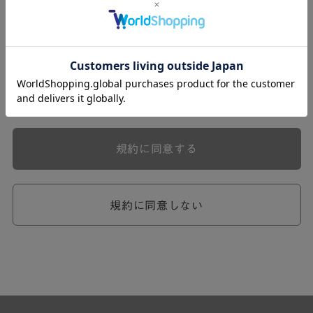
式会社ケユカ事業部（以下「弊社」といいます。）が提供
する一連のサービスに関し、弊社が次条の定めに従い入会
を承認したお客様（以下「会員」といいます。）に対し適
用されます。
本規約は、会員と弊社との間のサービスの利用に関わる一
切の関係に適用されるものとします。
弊社が一連のサービスを提供するにあたり、本規約のほ
か、ご利用にあたってのルール等、各種の定め（以下、
「個別規定」といいます。）をすることがあります。これ
規約に同意する
ら個別規定はその名称のいかんに関わらず、本規約の一部
を構成するものとします。
本規約の定めが前項の個別規定の定めと矛盾する場合に
は、個別規定において特段の定めなき限り、個別規定の定
規約に同意しない
めが優先されるものとします。
第2章 （会員の定義）
第2条 （会員の定義）
会員とは、本規約を承認した上で所定の手続を完了し、弊