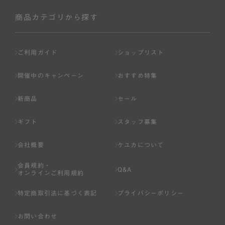
社が入会を承認したお客様を指します。
会員の資格は第三者に譲渡、承継、貸与等することは出来
商品カテゴリから探す
ません。
第3条 （会員登録）
ご利用ガイド
ショップリスト
1.会員の登録は、弊社所定の情報を、インターネット上の
ページへの入力、または弊社が別途指定する方法に従って
開催中のキャンペーン
おすすめ特集
提出することで登録することが出来ます。
新商品
セール
2.会員登録は、一人につき１アカウントのみとします。一
人で２アカウント以上を登録したと弊社が合理的な理由に
ギフト
スタッフ募集
基づき判断した場合は、弊社は、その登録を取り消すこと
があります。
会社概要
ケユカについて
3.前項の定めの他、弊社は、会員登録した方が以下の各号
会員規約・
のいずれかの事由に該当する場合は、その登録を拒否し、
Q&A
オンラインご利用規約
または事前に通知することなく一旦なされた登録を取り消
すことがあります。
特定商取引法に基づく表記
プライバシーポリシー
（1） 本規約違反により、会員登録の抹消等の処分を受けて
お問い合わせ
いる場合。