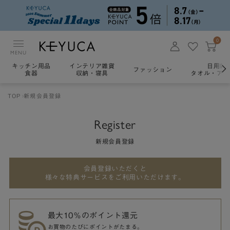
0
MENU
キッチン用品
インテリア雑貨
日用雑
ファッション
食器
収納・寝具
タオル・アロ
TOP
新規会員登録
Register
新規会員登録
会員登録いただくと
様々な特典サービスをご利用いただけます。
最大10％のポイント還元
お買物のたびにポイントがたまる。