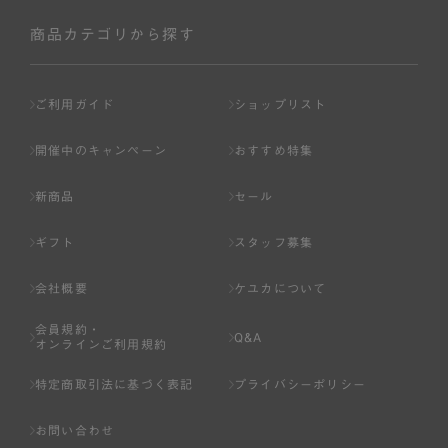
社が入会を承認したお客様を指します。
会員の資格は第三者に譲渡、承継、貸与等することは出来
商品カテゴリから探す
ません。
第3条 （会員登録）
ご利用ガイド
ショップリスト
1.会員の登録は、弊社所定の情報を、インターネット上の
ページへの入力、または弊社が別途指定する方法に従って
開催中のキャンペーン
おすすめ特集
提出することで登録することが出来ます。
新商品
セール
2.会員登録は、一人につき１アカウントのみとします。一
人で２アカウント以上を登録したと弊社が合理的な理由に
ギフト
スタッフ募集
基づき判断した場合は、弊社は、その登録を取り消すこと
があります。
会社概要
ケユカについて
3.前項の定めの他、弊社は、会員登録した方が以下の各号
会員規約・
のいずれかの事由に該当する場合は、その登録を拒否し、
Q&A
オンラインご利用規約
または事前に通知することなく一旦なされた登録を取り消
すことがあります。
特定商取引法に基づく表記
プライバシーポリシー
（1） 本規約違反により、会員登録の抹消等の処分を受けて
お問い合わせ
いる場合。