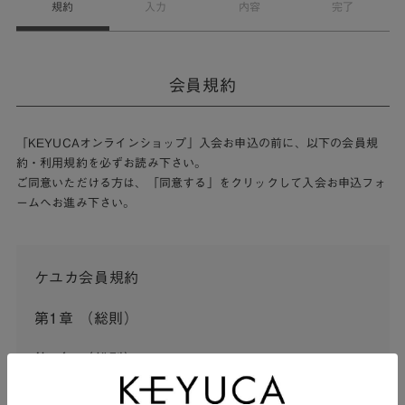
規約
入力
内容
完了
会員規約
「KEYUCAオンラインショップ」入会お申込の前に、以下の会員規
約・利用規約を必ずお読み下さい。
ご同意いただける方は、「同意する」をクリックして入会お申込フォ
ームへお進み下さい。
ケユカ会員規約
第1章 （総則）
第1条 （総則）
この会員規約（以下「本規約」といいます。）は、河淳株