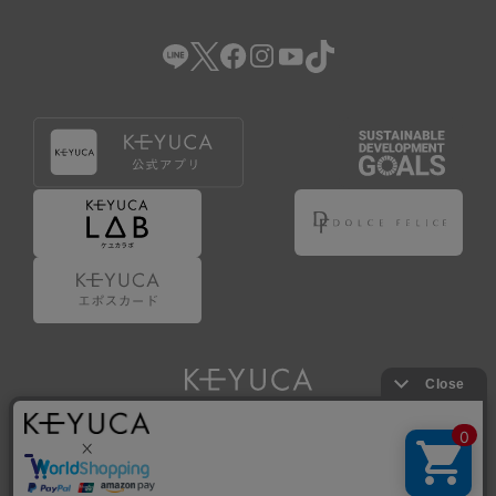
（2） 会員登録の申請に虚偽の事項が含まれている場合。
（3） 商品等に関する料金等の支払遅延その他の債務不履行
があった場合。
（4） 弊社が提供するサービスの利用に際して、ご利用規約
第14条に該当する場合。
（5） その他、本規約または個別規定に違反した場合。
4.会員登録が取り消された場合においても、当該会員は、
弊社とのお取引等により既に発生した支払義務等の取引上
の義務および本規約上の義務の履行責任を免れないものと
します。
5.仮登録とは、ケユカが提供するアプリ等でサービスを利
用するための簡易的な会員登録（以下「仮登録」といいま
す。）を指します。
6.仮登録をすることで、第9条のポイント付与を受けるこ
とができます。
Copyright © KAWAJUN Co., Ltd. All Rights Reserved.
7.仮登録状態はポイントの利用は行えず、第3条1項の通り
に登録完了することでポイント利用が行えるようになりま
す。