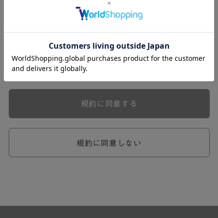
式会社ケユカ事業部（以下「弊社」といいます。）が提供
する一連のサービスに関し、弊社が次条の定めに従い入会
を承認したお客様（以下「会員」といいます。）に対し適
用されます。
本規約は、会員と弊社との間のサービスの利用に関わる一
切の関係に適用されるものとします。
弊社が一連のサービスを提供するにあたり、本規約のほ
か、ご利用にあたってのルール等、各種の定め（以下、
「個別規定」といいます。）をすることがあります。これ
規約に同意する
ら個別規定はその名称のいかんに関わらず、本規約の一部
を構成するものとします。
本規約の定めが前項の個別規定の定めと矛盾する場合に
は、個別規定において特段の定めなき限り、個別規定の定
規約に同意しない
めが優先されるものとします。
第2章 （会員の定義）
第2条 （会員の定義）
会員とは、本規約を承認した上で所定の手続を完了し、弊