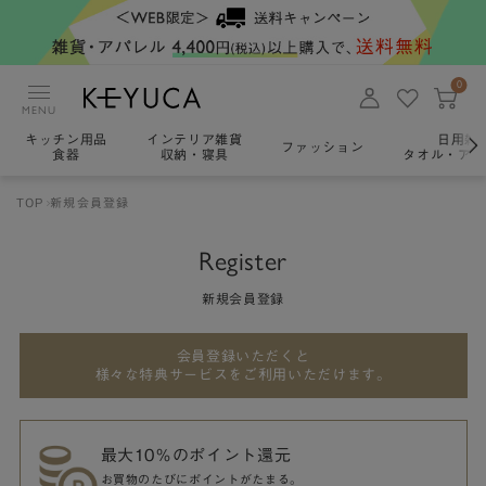
0
MENU
キッチン用品
インテリア雑貨
日用雑
ファッション
食器
収納・寝具
タオル・アロ
TOP
新規会員登録
Register
新規会員登録
会員登録いただくと
様々な特典サービスをご利用いただけます。
最大10％のポイント還元
お買物のたびにポイントがたまる。