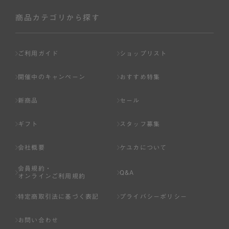
社が入会を承認したお客様を指します。
会員の資格は第三者に譲渡、承継、貸与等することは出来
商品カテゴリから探す
ません。
第3条 （会員登録）
ご利用ガイド
ショップリスト
1.会員の登録は、弊社所定の情報を、インターネット上の
ページへの入力、または弊社が別途指定する方法に従って
開催中のキャンペーン
おすすめ特集
提出することで登録することが出来ます。
新商品
セール
2.会員登録は、一人につき１アカウントのみとします。一
人で２アカウント以上を登録したと弊社が合理的な理由に
ギフト
スタッフ募集
基づき判断した場合は、弊社は、その登録を取り消すこと
があります。
会社概要
ケユカについて
3.前項の定めの他、弊社は、会員登録した方が以下の各号
会員規約・
のいずれかの事由に該当する場合は、その登録を拒否し、
Q&A
オンラインご利用規約
または事前に通知することなく一旦なされた登録を取り消
すことがあります。
特定商取引法に基づく表記
プライバシーポリシー
（1） 本規約違反により、会員登録の抹消等の処分を受けて
お問い合わせ
いる場合。