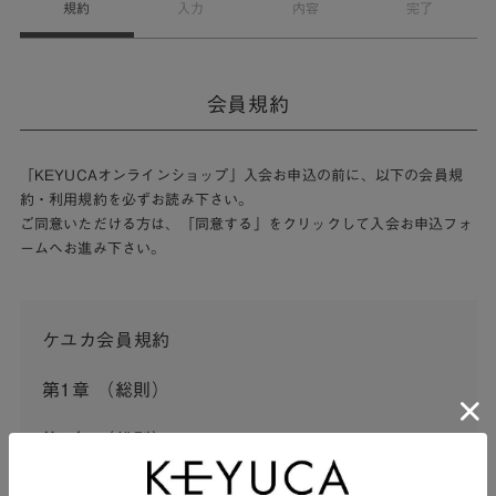
規約
入力
内容
完了
会員規約
「KEYUCAオンラインショップ」入会お申込の前に、以下の会員規
約・利用規約を必ずお読み下さい。
ご同意いただける方は、「同意する」をクリックして入会お申込フォ
ームへお進み下さい。
ケユカ会員規約
第1章 （総則）
第1条 （総則）
この会員規約（以下「本規約」といいます。）は、河淳株