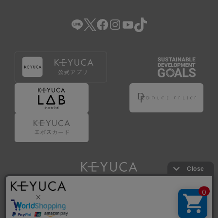
（2） 会員登録の申請に虚偽の事項が含まれている場合。
（3） 商品等に関する料金等の支払遅延その他の債務不履行
があった場合。
（4） 弊社が提供するサービスの利用に際して、ご利用規約
第14条に該当する場合。
（5） その他、本規約または個別規定に違反した場合。
4.会員登録が取り消された場合においても、当該会員は、
弊社とのお取引等により既に発生した支払義務等の取引上
の義務および本規約上の義務の履行責任を免れないものと
します。
5.仮登録とは、ケユカが提供するアプリ等でサービスを利
用するための簡易的な会員登録（以下「仮登録」といいま
す。）を指します。
6.仮登録をすることで、第9条のポイント付与を受けるこ
とができます。
Copyright © KAWAJUN Co., Ltd. All Rights Reserved.
7.仮登録状態はポイントの利用は行えず、第3条1項の通り
に登録完了することでポイント利用が行えるようになりま
す。