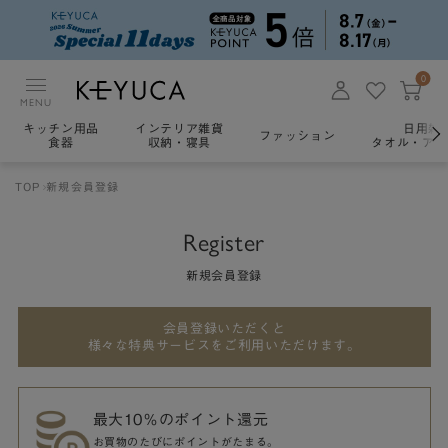
0
MENU
キッチン用品
インテリア雑貨
日用雑
ファッション
食器
収納・寝具
タオル・アロ
TOP
新規会員登録
Register
新規会員登録
会員登録いただくと
様々な特典サービスをご利用いただけます。
最大10％のポイント還元
お買物のたびにポイントがたまる。