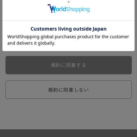
式会社ケユカ事業部（以下「弊社」といいます。）が提供
する一連のサービスに関し、弊社が次条の定めに従い入会
を承認したお客様（以下「会員」といいます。）に対し適
用されます。
本規約は、会員と弊社との間のサービスの利用に関わる一
切の関係に適用されるものとします。
弊社が一連のサービスを提供するにあたり、本規約のほ
か、ご利用にあたってのルール等、各種の定め（以下、
「個別規定」といいます。）をすることがあります。これ
規約に同意する
ら個別規定はその名称のいかんに関わらず、本規約の一部
を構成するものとします。
本規約の定めが前項の個別規定の定めと矛盾する場合に
は、個別規定において特段の定めなき限り、個別規定の定
規約に同意しない
めが優先されるものとします。
第2章 （会員の定義）
第2条 （会員の定義）
会員とは、本規約を承認した上で所定の手続を完了し、弊