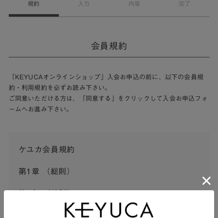
規約
入力
内容
完了
会員規約
「KEYUCAオンラインショップ」入会お申込の前に、以下の会員規
約・利用規約を必ずお読み下さい。
ご同意いただける方は、「同意する」をクリックして入会お申込フォ
ームへお進み下さい。
ケユカ会員規約
第1章 （総則）
第1条 （総則）
この会員規約（以下「本規約」といいます。）は、河淳株