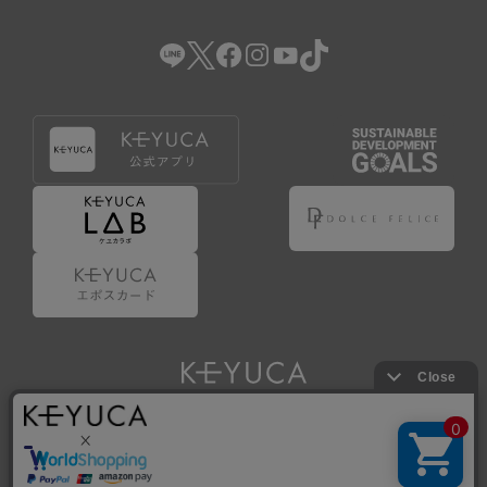
（2） 会員登録の申請に虚偽の事項が含まれている場合。
（3） 商品等に関する料金等の支払遅延その他の債務不履行
があった場合。
（4） 弊社が提供するサービスの利用に際して、ご利用規約
第14条に該当する場合。
（5） その他、本規約または個別規定に違反した場合。
4.会員登録が取り消された場合においても、当該会員は、
弊社とのお取引等により既に発生した支払義務等の取引上
の義務および本規約上の義務の履行責任を免れないものと
します。
5.仮登録とは、ケユカが提供するアプリ等でサービスを利
用するための簡易的な会員登録（以下「仮登録」といいま
す。）を指します。
6.仮登録をすることで、第9条のポイント付与を受けるこ
とができます。
Copyright © KAWAJUN Co., Ltd. All Rights Reserved.
7.仮登録状態はポイントの利用は行えず、第3条1項の通り
に登録完了することでポイント利用が行えるようになりま
す。