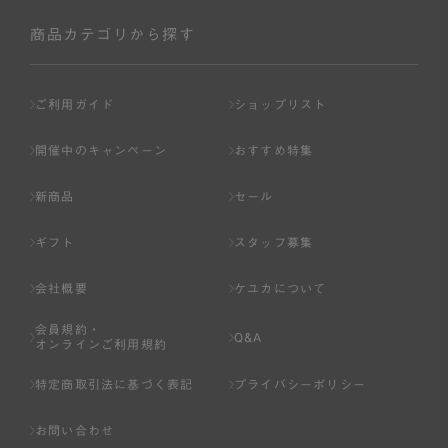
社が入会を承認したお客様を指します。
会員の資格は第三者に譲渡、承継、貸与等することは出来
商品カテゴリから探す
ません。
第3条 （会員登録）
ご利用ガイド
ショップリスト
1.会員の登録は、弊社所定の情報を、インターネット上の
ページへの入力、または弊社が別途指定する方法に従って
開催中のキャンペーン
おすすめ特集
提出することで登録することが出来ます。
新商品
セール
2.会員登録は、一人につき１アカウントのみとします。一
人で２アカウント以上を登録したと弊社が合理的な理由に
ギフト
スタッフ募集
基づき判断した場合は、弊社は、その登録を取り消すこと
があります。
会社概要
ケユカについて
3.前項の定めの他、弊社は、会員登録した方が以下の各号
会員規約・
のいずれかの事由に該当する場合は、その登録を拒否し、
Q&A
オンラインご利用規約
または事前に通知することなく一旦なされた登録を取り消
すことがあります。
特定商取引法に基づく表記
プライバシーポリシー
（1） 本規約違反により、会員登録の抹消等の処分を受けて
お問い合わせ
いる場合。