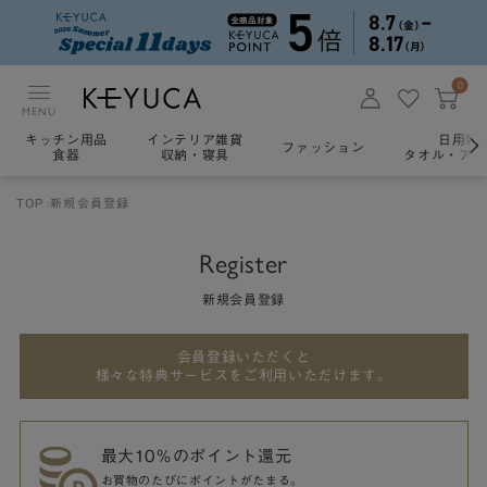
0
MENU
キッチン用品
インテリア雑貨
日用雑
ファッション
食器
収納・寝具
タオル・アロ
TOP
新規会員登録
Register
新規会員登録
会員登録いただくと
様々な特典サービスをご利用いただけます。
最大10％のポイント還元
お買物のたびにポイントがたまる。