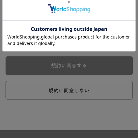
式会社ケユカ事業部（以下「弊社」といいます。）が提供
する一連のサービスに関し、弊社が次条の定めに従い入会
を承認したお客様（以下「会員」といいます。）に対し適
用されます。
本規約は、会員と弊社との間のサービスの利用に関わる一
切の関係に適用されるものとします。
弊社が一連のサービスを提供するにあたり、本規約のほ
か、ご利用にあたってのルール等、各種の定め（以下、
「個別規定」といいます。）をすることがあります。これ
規約に同意する
ら個別規定はその名称のいかんに関わらず、本規約の一部
を構成するものとします。
本規約の定めが前項の個別規定の定めと矛盾する場合に
は、個別規定において特段の定めなき限り、個別規定の定
規約に同意しない
めが優先されるものとします。
第2章 （会員の定義）
第2条 （会員の定義）
会員とは、本規約を承認した上で所定の手続を完了し、弊