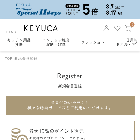
0
MENU
キッチン用品
インテリア雑貨
日用雑
ファッション
食器
収納・寝具
タオル・アロ
TOP
新規会員登録
Register
新規会員登録
会員登録いただくと
様々な特典サービスをご利用いただけます。
最大10％のポイント還元
お買物のたびにポイントがたまる。