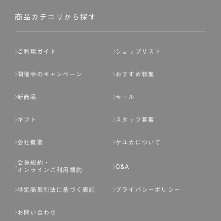
社が入会を承認したお客様を指します。
会員の資格は第三者に譲渡、承継、貸与等することは出来
商品カテゴリから探す
ません。
第3条 （会員登録）
ご利用ガイド
ショップリスト
1.会員の登録は、弊社所定の情報を、インターネット上の
ページへの入力、または弊社が別途指定する方法に従って
開催中のキャンペーン
おすすめ特集
提出することで登録することが出来ます。
新商品
セール
2.会員登録は、一人につき１アカウントのみとします。一
人で２アカウント以上を登録したと弊社が合理的な理由に
ギフト
スタッフ募集
基づき判断した場合は、弊社は、その登録を取り消すこと
があります。
会社概要
ケユカについて
3.前項の定めの他、弊社は、会員登録した方が以下の各号
会員規約・
のいずれかの事由に該当する場合は、その登録を拒否し、
Q&A
オンラインご利用規約
または事前に通知することなく一旦なされた登録を取り消
すことがあります。
特定商取引法に基づく表記
プライバシーポリシー
（1） 本規約違反により、会員登録の抹消等の処分を受けて
お問い合わせ
いる場合。