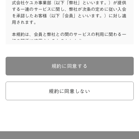
式会社ケユカ事業部（以下「弊社」といいます。）が提供
する一連のサービスに関し、弊社が次条の定めに従い入会
を承認したお客様（以下「会員」といいます。）に対し適
用されます。
本規約は、会員と弊社との間のサービスの利用に関わる一
切の関係に適用されるものとします。
弊社が一連のサービスを提供するにあたり、本規約のほ
か、ご利用にあたってのルール等、各種の定め（以下、
「個別規定」といいます。）をすることがあります。これ
規約に同意する
ら個別規定はその名称のいかんに関わらず、本規約の一部
を構成するものとします。
本規約の定めが前項の個別規定の定めと矛盾する場合に
は、個別規定において特段の定めなき限り、個別規定の定
規約に同意しない
めが優先されるものとします。
第2章 （会員の定義）
第2条 （会員の定義）
会員とは、本規約を承認した上で所定の手続を完了し、弊