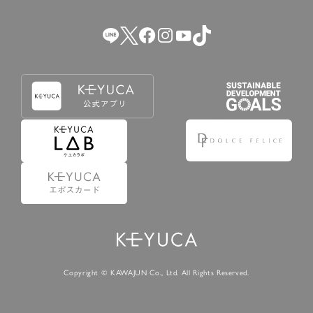
（2） 会員登録の申請に虚偽の事項が含まれている場合。
（3） 商品等に関する料金等の支払遅延その他の債務不履行
があった場合。
（4） 弊社が提供するサービスの利用に際して、ご利用規約
第14条に該当する場合。
（5） その他、本規約または個別規定に違反した場合。
4.会員登録が取り消された場合においても、当該会員は、
弊社とのお取引等により既に発生した支払義務等の取引上
の義務および本規約上の義務の履行責任を免れないものと
します。
5.仮登録とは、ケユカが提供するアプリ等でサービスを利
用するための簡易的な会員登録（以下「仮登録」といいま
す。）を指します。
6.仮登録をすることで、第9条のポイント付与を受けるこ
とができます。
Copyright © KAWAJUN Co., Ltd. All Rights Reserved.
7.仮登録状態はポイントの利用は行えず、第3条1項の通り
に登録完了することでポイント利用が行えるようになりま
す。