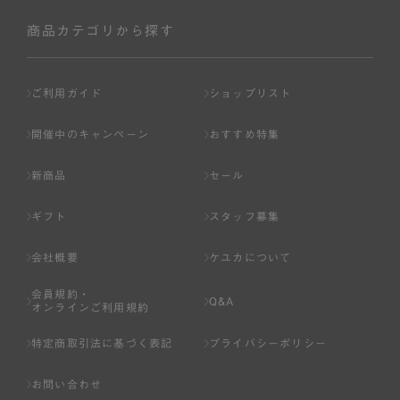
社が入会を承認したお客様を指します。
会員の資格は第三者に譲渡、承継、貸与等することは出来
商品カテゴリから探す
ません。
第3条 （会員登録）
ご利用ガイド
ショップリスト
1.会員の登録は、弊社所定の情報を、インターネット上の
ページへの入力、または弊社が別途指定する方法に従って
開催中のキャンペーン
おすすめ特集
提出することで登録することが出来ます。
新商品
セール
2.会員登録は、一人につき１アカウントのみとします。一
人で２アカウント以上を登録したと弊社が合理的な理由に
ギフト
スタッフ募集
基づき判断した場合は、弊社は、その登録を取り消すこと
があります。
会社概要
ケユカについて
3.前項の定めの他、弊社は、会員登録した方が以下の各号
会員規約・
のいずれかの事由に該当する場合は、その登録を拒否し、
Q&A
オンラインご利用規約
または事前に通知することなく一旦なされた登録を取り消
すことがあります。
特定商取引法に基づく表記
プライバシーポリシー
（1） 本規約違反により、会員登録の抹消等の処分を受けて
お問い合わせ
いる場合。