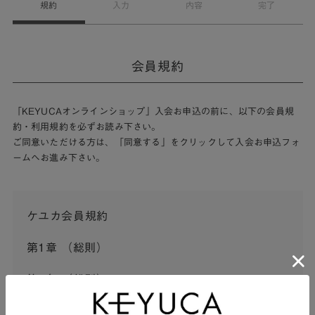
規約
入力
内容
完了
会員規約
「KEYUCAオンラインショップ」入会お申込の前に、以下の会員規
約・利用規約を必ずお読み下さい。
ご同意いただける方は、「同意する」をクリックして入会お申込フォ
ームへお進み下さい。
ケユカ会員規約
第1章 （総則）
第1条 （総則）
この会員規約（以下「本規約」といいます。）は、河淳株