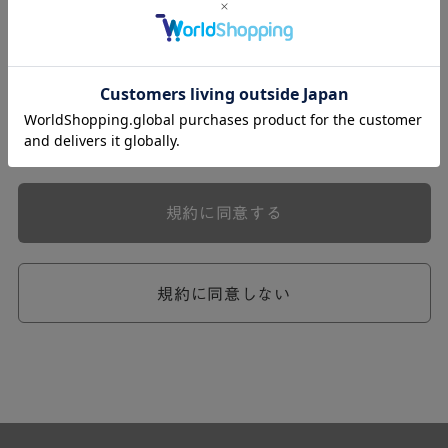
式会社ケユカ事業部（以下「弊社」といいます。）が提供
する一連のサービスに関し、弊社が次条の定めに従い入会
を承認したお客様（以下「会員」といいます。）に対し適
用されます。
本規約は、会員と弊社との間のサービスの利用に関わる一
切の関係に適用されるものとします。
弊社が一連のサービスを提供するにあたり、本規約のほ
か、ご利用にあたってのルール等、各種の定め（以下、
「個別規定」といいます。）をすることがあります。これ
規約に同意する
ら個別規定はその名称のいかんに関わらず、本規約の一部
を構成するものとします。
本規約の定めが前項の個別規定の定めと矛盾する場合に
は、個別規定において特段の定めなき限り、個別規定の定
規約に同意しない
めが優先されるものとします。
第2章 （会員の定義）
第2条 （会員の定義）
会員とは、本規約を承認した上で所定の手続を完了し、弊