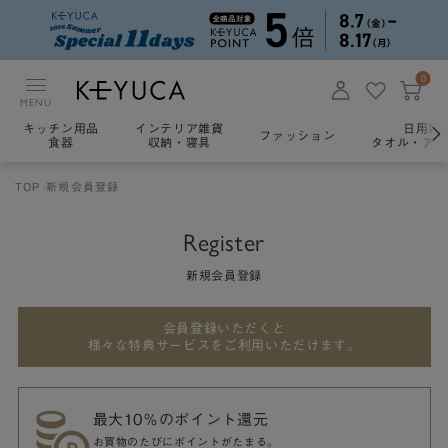
0
MENU
キッチン用品
インテリア雑貨
日用雑
ファッション
食器
収納・寝具
タオル・アロ
TOP
新規会員登録
Register
新規会員登録
会員登録いただくと
様々な特典サービスをご利用いただけます。
最大10％のポイント還元
お買物のたびにポイントがたまる。