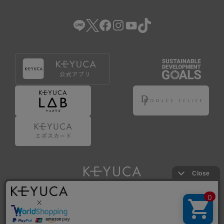
（2） 会員登録の申請に虚偽の事項が含まれている場合。
（3） 商品等に関する料金等の支払遅延その他の債務不履行
があった場合。
（4） 弊社が提供するサービスの利用に際して、ご利用規約
第14条に該当する場合。
（5） その他、本規約または個別規定に違反した場合。
4.会員登録が取り消された場合においても、当該会員は、
弊社とのお取引等により既に発生した支払義務等の取引上
の義務および本規約上の義務の履行責任を免れないものと
します。
5.仮登録とは、ケユカが提供するアプリ等でサービスを利
用するための簡易的な会員登録（以下「仮登録」といいま
す。）を指します。
6.仮登録をすることで、第9条のポイント付与を受けるこ
とができます。
Copyright © KAWAJUN Co., Ltd. All Rights Reserved.
7.仮登録状態はポイントの利用は行えず、第3条1項の通り
に登録完了することでポイント利用が行えるようになりま
す。