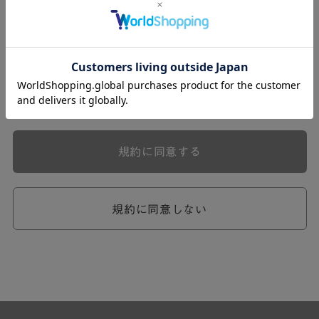
式会社ケユカ事業部（以下「弊社」といいます。）が提供
する一連のサービスに関し、弊社が次条の定めに従い入会
を承認したお客様（以下「会員」といいます。）に対し適
用されます。
本規約は、会員と弊社との間のサービスの利用に関わる一
切の関係に適用されるものとします。
弊社が一連のサービスを提供するにあたり、本規約のほ
か、ご利用にあたってのルール等、各種の定め（以下、
「個別規定」といいます。）をすることがあります。これ
規約に同意する
ら個別規定はその名称のいかんに関わらず、本規約の一部
を構成するものとします。
本規約の定めが前項の個別規定の定めと矛盾する場合に
は、個別規定において特段の定めなき限り、個別規定の定
規約に同意しない
めが優先されるものとします。
第2章 （会員の定義）
第2条 （会員の定義）
会員とは、本規約を承認した上で所定の手続を完了し、弊