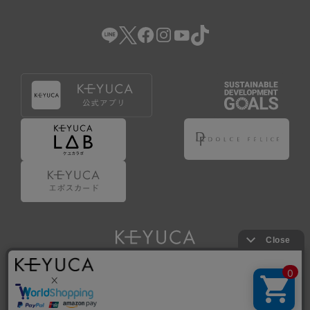
（2） 会員登録の申請に虚偽の事項が含まれている場合。
（3） 商品等に関する料金等の支払遅延その他の債務不履行
があった場合。
（4） 弊社が提供するサービスの利用に際して、ご利用規約
第14条に該当する場合。
（5） その他、本規約または個別規定に違反した場合。
4.会員登録が取り消された場合においても、当該会員は、
弊社とのお取引等により既に発生した支払義務等の取引上
の義務および本規約上の義務の履行責任を免れないものと
します。
5.仮登録とは、ケユカが提供するアプリ等でサービスを利
用するための簡易的な会員登録（以下「仮登録」といいま
す。）を指します。
6.仮登録をすることで、第9条のポイント付与を受けるこ
とができます。
Copyright © KAWAJUN Co., Ltd. All Rights Reserved.
7.仮登録状態はポイントの利用は行えず、第3条1項の通り
に登録完了することでポイント利用が行えるようになりま
す。