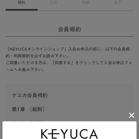
規約
入力
内容
完了
会員規約
「KEYUCAオンラインショップ」入会お申込の前に、以下の会員規
約・利用規約を必ずお読み下さい。
ご同意いただける方は、「同意する」をクリックして入会お申込フォ
ームへお進み下さい。
ケユカ会員規約
第1章 （総則）
第1条 （総則）
この会員規約（以下「本規約」といいます。）は、河淳株