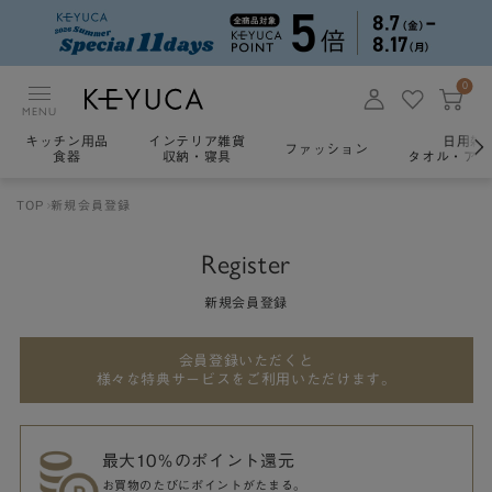
0
MENU
キッチン用品
インテリア雑貨
日用雑
ファッション
食器
収納・寝具
タオル・アロ
TOP
新規会員登録
Register
新規会員登録
会員登録いただくと
様々な特典サービスをご利用いただけます。
最大10％のポイント還元
お買物のたびにポイントがたまる。