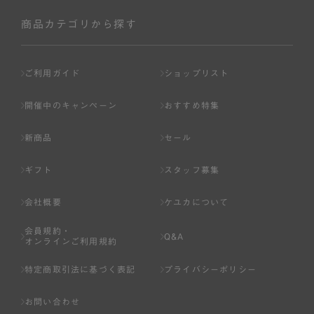
社が入会を承認したお客様を指します。
会員の資格は第三者に譲渡、承継、貸与等することは出来
商品カテゴリから探す
ません。
第3条 （会員登録）
ご利用ガイド
ショップリスト
1.会員の登録は、弊社所定の情報を、インターネット上の
ページへの入力、または弊社が別途指定する方法に従って
開催中のキャンペーン
おすすめ特集
提出することで登録することが出来ます。
新商品
セール
2.会員登録は、一人につき１アカウントのみとします。一
人で２アカウント以上を登録したと弊社が合理的な理由に
ギフト
スタッフ募集
基づき判断した場合は、弊社は、その登録を取り消すこと
があります。
会社概要
ケユカについて
3.前項の定めの他、弊社は、会員登録した方が以下の各号
会員規約・
のいずれかの事由に該当する場合は、その登録を拒否し、
Q&A
オンラインご利用規約
または事前に通知することなく一旦なされた登録を取り消
すことがあります。
特定商取引法に基づく表記
プライバシーポリシー
（1） 本規約違反により、会員登録の抹消等の処分を受けて
お問い合わせ
いる場合。