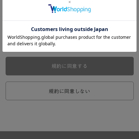
式会社ケユカ事業部（以下「弊社」といいます。）が提供
する一連のサービスに関し、弊社が次条の定めに従い入会
を承認したお客様（以下「会員」といいます。）に対し適
用されます。
本規約は、会員と弊社との間のサービスの利用に関わる一
切の関係に適用されるものとします。
弊社が一連のサービスを提供するにあたり、本規約のほ
か、ご利用にあたってのルール等、各種の定め（以下、
「個別規定」といいます。）をすることがあります。これ
規約に同意する
ら個別規定はその名称のいかんに関わらず、本規約の一部
を構成するものとします。
本規約の定めが前項の個別規定の定めと矛盾する場合に
は、個別規定において特段の定めなき限り、個別規定の定
規約に同意しない
めが優先されるものとします。
第2章 （会員の定義）
第2条 （会員の定義）
会員とは、本規約を承認した上で所定の手続を完了し、弊