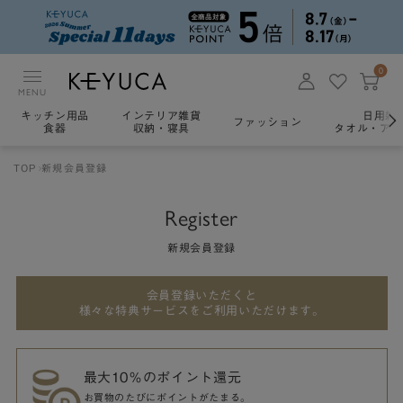
0
MENU
キッチン用品
インテリア雑貨
日用雑
ファッション
食器
収納・寝具
タオル・アロ
TOP
新規会員登録
Register
新規会員登録
会員登録いただくと
様々な特典サービスをご利用いただけます。
最大10％のポイント還元
お買物のたびにポイントがたまる。