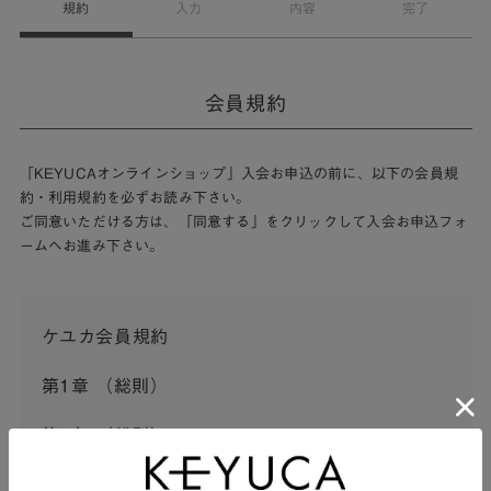
規約
入力
内容
完了
会員規約
「KEYUCAオンラインショップ」入会お申込の前に、以下の会員規
約・利用規約を必ずお読み下さい。
ご同意いただける方は、「同意する」をクリックして入会お申込フォ
ームへお進み下さい。
ケユカ会員規約
第1章 （総則）
第1条 （総則）
この会員規約（以下「本規約」といいます。）は、河淳株