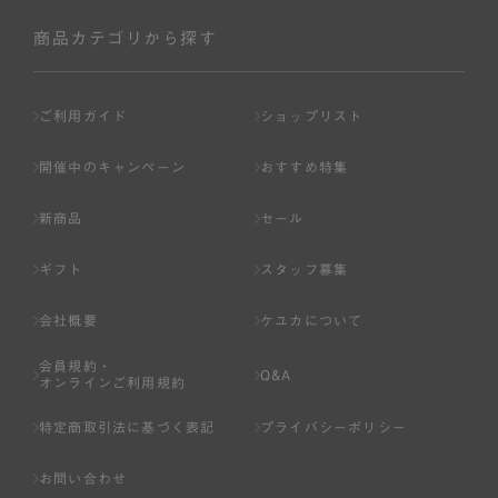
社が入会を承認したお客様を指します。
会員の資格は第三者に譲渡、承継、貸与等することは出来
商品カテゴリから探す
ません。
第3条 （会員登録）
ご利用ガイド
ショップリスト
1.会員の登録は、弊社所定の情報を、インターネット上の
ページへの入力、または弊社が別途指定する方法に従って
開催中のキャンペーン
おすすめ特集
提出することで登録することが出来ます。
新商品
セール
2.会員登録は、一人につき１アカウントのみとします。一
人で２アカウント以上を登録したと弊社が合理的な理由に
ギフト
スタッフ募集
基づき判断した場合は、弊社は、その登録を取り消すこと
があります。
会社概要
ケユカについて
3.前項の定めの他、弊社は、会員登録した方が以下の各号
会員規約・
のいずれかの事由に該当する場合は、その登録を拒否し、
Q&A
オンラインご利用規約
または事前に通知することなく一旦なされた登録を取り消
すことがあります。
特定商取引法に基づく表記
プライバシーポリシー
（1） 本規約違反により、会員登録の抹消等の処分を受けて
お問い合わせ
いる場合。