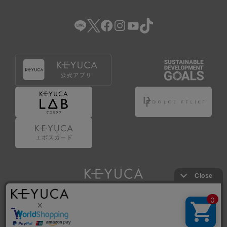
（2） 会員登録の申請に虚偽の事項が含まれている場合。
（3） 商品等に関する料金等の支払遅延その他の債務不履行
があった場合。
（4） 弊社が提供するサービスの利用に際して、ご利用規約
第14条に該当する場合。
（5） その他、本規約または個別規定に違反した場合。
4.会員登録が取り消された場合においても、当該会員は、
弊社とのお取引等により既に発生した支払義務等の取引上
の義務および本規約上の義務の履行責任を免れないものと
します。
5.仮登録とは、ケユカが提供するアプリ等でサービスを利
用するための簡易的な会員登録（以下「仮登録」といいま
す。）を指します。
6.仮登録をすることで、第9条のポイント付与を受けるこ
とができます。
Copyright © KAWAJUN Co., Ltd. All Rights Reserved.
7.仮登録状態はポイントの利用は行えず、第3条1項の通り
に登録完了することでポイント利用が行えるようになりま
す。