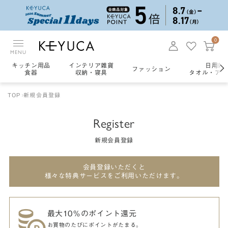
0
MENU
キッチン用品
インテリア雑貨
日用雑
ファッション
食器
収納・寝具
タオル・アロ
TOP
新規会員登録
Register
新規会員登録
会員登録いただくと
様々な特典サービスをご利用いただけます。
最大10％のポイント還元
お買物のたびにポイントがたまる。