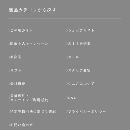
社が入会を承認したお客様を指します。
会員の資格は第三者に譲渡、承継、貸与等することは出来
商品カテゴリから探す
ません。
第3条 （会員登録）
ご利用ガイド
ショップリスト
1.会員の登録は、弊社所定の情報を、インターネット上の
ページへの入力、または弊社が別途指定する方法に従って
開催中のキャンペーン
おすすめ特集
提出することで登録することが出来ます。
新商品
セール
2.会員登録は、一人につき１アカウントのみとします。一
人で２アカウント以上を登録したと弊社が合理的な理由に
ギフト
スタッフ募集
基づき判断した場合は、弊社は、その登録を取り消すこと
があります。
会社概要
ケユカについて
3.前項の定めの他、弊社は、会員登録した方が以下の各号
会員規約・
のいずれかの事由に該当する場合は、その登録を拒否し、
Q&A
オンラインご利用規約
または事前に通知することなく一旦なされた登録を取り消
すことがあります。
特定商取引法に基づく表記
プライバシーポリシー
（1） 本規約違反により、会員登録の抹消等の処分を受けて
お問い合わせ
いる場合。