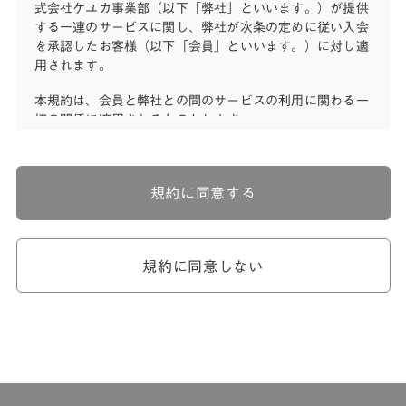
式会社ケユカ事業部（以下「弊社」といいます。）が提供
する一連のサービスに関し、弊社が次条の定めに従い入会
を承認したお客様（以下「会員」といいます。）に対し適
用されます。
本規約は、会員と弊社との間のサービスの利用に関わる一
切の関係に適用されるものとします。
弊社が一連のサービスを提供するにあたり、本規約のほ
か、ご利用にあたってのルール等、各種の定め（以下、
「個別規定」といいます。）をすることがあります。これ
規約に同意する
ら個別規定はその名称のいかんに関わらず、本規約の一部
を構成するものとします。
本規約の定めが前項の個別規定の定めと矛盾する場合に
は、個別規定において特段の定めなき限り、個別規定の定
規約に同意しない
めが優先されるものとします。
第2章 （会員の定義）
第2条 （会員の定義）
会員とは、本規約を承認した上で所定の手続を完了し、弊