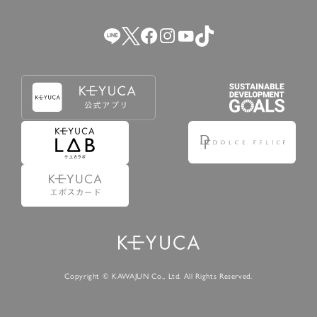
（2） 会員登録の申請に虚偽の事項が含まれている場合。
（3） 商品等に関する料金等の支払遅延その他の債務不履行
があった場合。
（4） 弊社が提供するサービスの利用に際して、ご利用規約
第14条に該当する場合。
（5） その他、本規約または個別規定に違反した場合。
4.会員登録が取り消された場合においても、当該会員は、
弊社とのお取引等により既に発生した支払義務等の取引上
の義務および本規約上の義務の履行責任を免れないものと
します。
5.仮登録とは、ケユカが提供するアプリ等でサービスを利
用するための簡易的な会員登録（以下「仮登録」といいま
す。）を指します。
6.仮登録をすることで、第9条のポイント付与を受けるこ
とができます。
Copyright © KAWAJUN Co., Ltd. All Rights Reserved.
7.仮登録状態はポイントの利用は行えず、第3条1項の通り
に登録完了することでポイント利用が行えるようになりま
す。