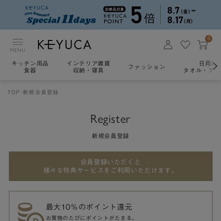
0
MENU
キッチン用品
インテリア雑貨
日用雑
ファッション
食器
収納・寝具
タオル・アロ
TOP
新規会員登録
Register
新規会員登録
会員登録いただくと
様々な特典サービスをご利用いただけます。
最大10％のポイント還元
お買物のたびにポイントがたまる。