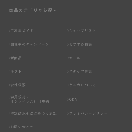
社が入会を承認したお客様を指します。
会員の資格は第三者に譲渡、承継、貸与等することは出来
商品カテゴリから探す
ません。
第3条 （会員登録）
ご利用ガイド
ショップリスト
1.会員の登録は、弊社所定の情報を、インターネット上の
ページへの入力、または弊社が別途指定する方法に従って
開催中のキャンペーン
おすすめ特集
提出することで登録することが出来ます。
新商品
セール
2.会員登録は、一人につき１アカウントのみとします。一
人で２アカウント以上を登録したと弊社が合理的な理由に
ギフト
スタッフ募集
基づき判断した場合は、弊社は、その登録を取り消すこと
があります。
会社概要
ケユカについて
3.前項の定めの他、弊社は、会員登録した方が以下の各号
会員規約・
のいずれかの事由に該当する場合は、その登録を拒否し、
Q&A
オンラインご利用規約
または事前に通知することなく一旦なされた登録を取り消
すことがあります。
特定商取引法に基づく表記
プライバシーポリシー
（1） 本規約違反により、会員登録の抹消等の処分を受けて
お問い合わせ
いる場合。