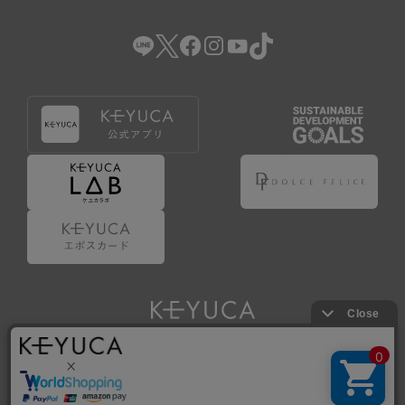
（2） 会員登録の申請に虚偽の事項が含まれている場合。
（3） 商品等に関する料金等の支払遅延その他の債務不履行
があった場合。
（4） 弊社が提供するサービスの利用に際して、ご利用規約
第14条に該当する場合。
（5） その他、本規約または個別規定に違反した場合。
4.会員登録が取り消された場合においても、当該会員は、
弊社とのお取引等により既に発生した支払義務等の取引上
の義務および本規約上の義務の履行責任を免れないものと
します。
5.仮登録とは、ケユカが提供するアプリ等でサービスを利
用するための簡易的な会員登録（以下「仮登録」といいま
す。）を指します。
6.仮登録をすることで、第9条のポイント付与を受けるこ
とができます。
Copyright © KAWAJUN Co., Ltd. All Rights Reserved.
7.仮登録状態はポイントの利用は行えず、第3条1項の通り
に登録完了することでポイント利用が行えるようになりま
す。