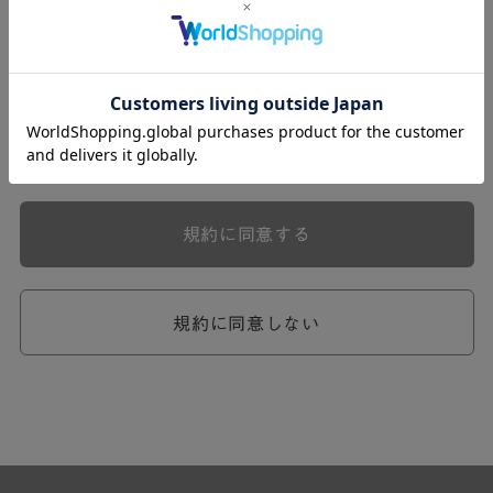
式会社ケユカ事業部（以下「弊社」といいます。）が提供
する一連のサービスに関し、弊社が次条の定めに従い入会
を承認したお客様（以下「会員」といいます。）に対し適
用されます。
本規約は、会員と弊社との間のサービスの利用に関わる一
切の関係に適用されるものとします。
弊社が一連のサービスを提供するにあたり、本規約のほ
か、ご利用にあたってのルール等、各種の定め（以下、
「個別規定」といいます。）をすることがあります。これ
規約に同意する
ら個別規定はその名称のいかんに関わらず、本規約の一部
を構成するものとします。
本規約の定めが前項の個別規定の定めと矛盾する場合に
は、個別規定において特段の定めなき限り、個別規定の定
規約に同意しない
めが優先されるものとします。
第2章 （会員の定義）
第2条 （会員の定義）
会員とは、本規約を承認した上で所定の手続を完了し、弊