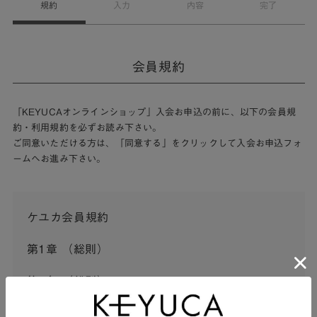
規約
入力
内容
完了
会員規約
「KEYUCAオンラインショップ」入会お申込の前に、以下の会員規
約・利用規約を必ずお読み下さい。
ご同意いただける方は、「同意する」をクリックして入会お申込フォ
ームへお進み下さい。
ケユカ会員規約
第1章 （総則）
第1条 （総則）
この会員規約（以下「本規約」といいます。）は、河淳株