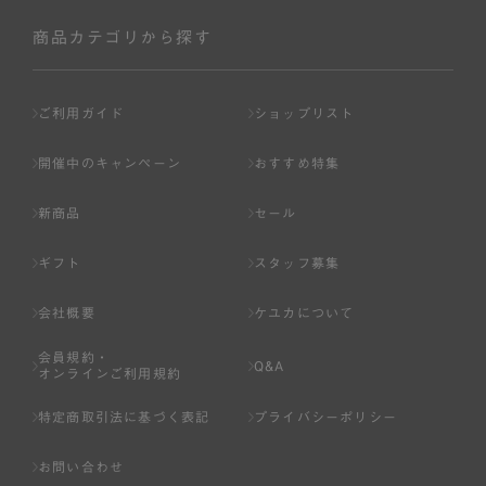
社が入会を承認したお客様を指します。
会員の資格は第三者に譲渡、承継、貸与等することは出来
商品カテゴリから探す
ません。
第3条 （会員登録）
ご利用ガイド
ショップリスト
1.会員の登録は、弊社所定の情報を、インターネット上の
ページへの入力、または弊社が別途指定する方法に従って
開催中のキャンペーン
おすすめ特集
提出することで登録することが出来ます。
新商品
セール
2.会員登録は、一人につき１アカウントのみとします。一
人で２アカウント以上を登録したと弊社が合理的な理由に
ギフト
スタッフ募集
基づき判断した場合は、弊社は、その登録を取り消すこと
があります。
会社概要
ケユカについて
3.前項の定めの他、弊社は、会員登録した方が以下の各号
会員規約・
のいずれかの事由に該当する場合は、その登録を拒否し、
Q&A
オンラインご利用規約
または事前に通知することなく一旦なされた登録を取り消
すことがあります。
特定商取引法に基づく表記
プライバシーポリシー
（1） 本規約違反により、会員登録の抹消等の処分を受けて
お問い合わせ
いる場合。