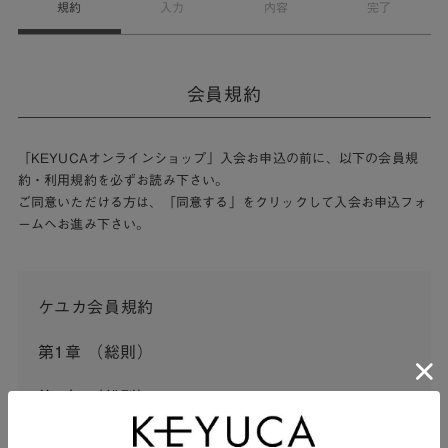
規約
入力
内容
完了
会員規約
「KEYUCAオンラインショップ」入会お申込の前に、以下の会員規
約・利用規約を必ずお読み下さい。
ご同意いただける方は、「同意する」をクリックして入会お申込フォ
ームへお進み下さい。
ケユカ会員規約
第1章 （総則）
第1条 （総則）
この会員規約（以下「本規約」といいます。）は、河淳株