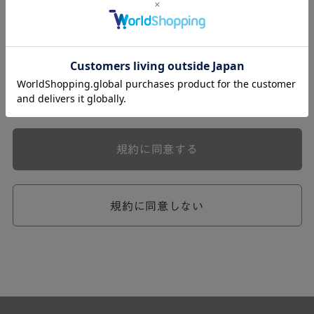
式会社ケユカ事業部（以下「弊社」といいます。）が提供
する一連のサービスに関し、弊社が次条の定めに従い入会
を承認したお客様（以下「会員」といいます。）に対し適
用されます。
本規約は、会員と弊社との間のサービスの利用に関わる一
切の関係に適用されるものとします。
弊社が一連のサービスを提供するにあたり、本規約のほ
か、ご利用にあたってのルール等、各種の定め（以下、
「個別規定」といいます。）をすることがあります。これ
規約に同意する
ら個別規定はその名称のいかんに関わらず、本規約の一部
を構成するものとします。
本規約の定めが前項の個別規定の定めと矛盾する場合に
は、個別規定において特段の定めなき限り、個別規定の定
規約に同意しない
めが優先されるものとします。
第2章 （会員の定義）
第2条 （会員の定義）
会員とは、本規約を承認した上で所定の手続を完了し、弊