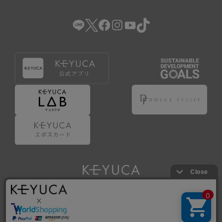
（2） 会員登録の申請に虚偽の事項が含まれている場合。
（3） 商品等に関する料金等の支払遅延その他の債務不履行
があった場合。
（4） 弊社が提供するサービスの利用に際して、ご利用規約
第14条に該当する場合。
（5） その他、本規約または個別規定に違反した場合。
4.会員登録が取り消された場合においても、当該会員は、
弊社とのお取引等により既に発生した支払義務等の取引上
の義務および本規約上の義務の履行責任を免れないものと
します。
5.仮登録とは、ケユカが提供するアプリ等でサービスを利
用するための簡易的な会員登録（以下「仮登録」といいま
す。）を指します。
6.仮登録をすることで、第9条のポイント付与を受けるこ
とができます。
Copyright © KAWAJUN Co., Ltd. All Rights Reserved.
7.仮登録状態はポイントの利用は行えず、第3条1項の通り
に登録完了することでポイント利用が行えるようになりま
す。