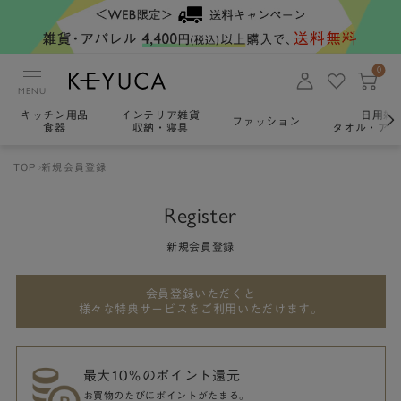
0
MENU
キッチン用品
インテリア雑貨
日用雑
ファッション
食器
収納・寝具
タオル・アロ
TOP
新規会員登録
Register
新規会員登録
会員登録いただくと
様々な特典サービスをご利用いただけます。
最大10％のポイント還元
お買物のたびにポイントがたまる。